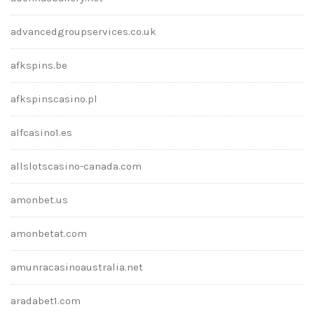
advancedgroupservices.co.uk
afkspins.be
afkspinscasino.pl
alfcasino1.es
allslotscasino-canada.com
amonbet.us
amonbetat.com
amunracasinoaustralia.net
aradabet1.com