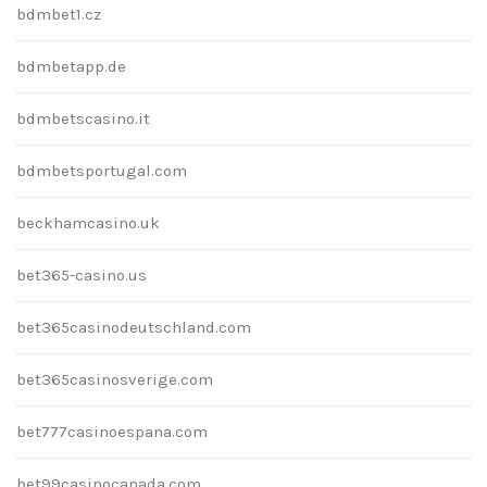
bdmbet1.cz
bdmbetapp.de
bdmbetscasino.it
bdmbetsportugal.com
beckhamcasino.uk
bet365-casino.us
bet365casinodeutschland.com
bet365casinosverige.com
bet777casinoespana.com
bet99casinocanada.com