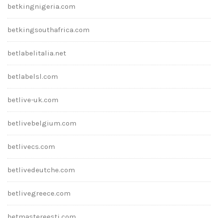
betkingnigeria.com
betkingsouthafrica.com
betlabelitalia.net
betlabelsl.com
betlive-uk.com
betlivebelgium.com
betlivecs.com
betlivedeutche.com
betlivegreece.com
betmastereesti.com