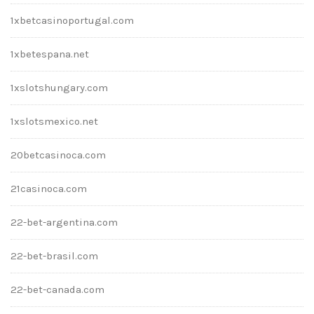
1xbetcasinoportugal.com
1xbetespana.net
1xslotshungary.com
1xslotsmexico.net
20betcasinoca.com
21casinoca.com
22-bet-argentina.com
22-bet-brasil.com
22-bet-canada.com