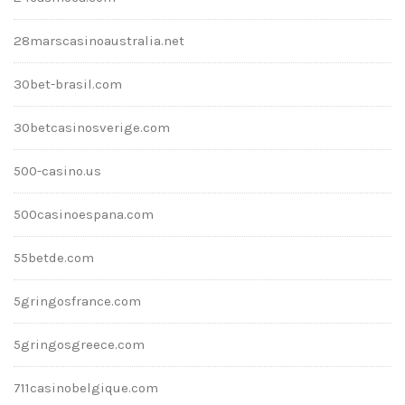
28marscasinoaustralia.net
30bet-brasil.com
30betcasinosverige.com
500-casino.us
500casinoespana.com
55betde.com
5gringosfrance.com
5gringosgreece.com
711casinobelgique.com