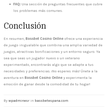
FAQ:
Una sección de preguntas frecuentes que cubre
los problemas más comunes.
Conclusión
En resumen,
Bassbet Casino Online
ofrece una experiencia
de juego inigualable que combina una amplia variedad de
juegos, atractivas bonificaciones y un entorno seguro. Ya
sea que seas un jugador nuevo o un veterano
experimentado, encontrarás algo que se adapte a tus
necesidades y preferencias. ¡No esperes más! Únete a la
aventura en
Bassbet Casino Online
y experimenta la
emoción de ganar desde la comodidad de tu hogar!
By
wpadminesr
in
bassbetespana.com