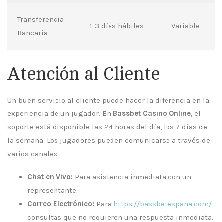
Transferencia
1-3 días hábiles
Variable
Bancaria
Atención al Cliente
Un buen servicio al cliente puede hacer la diferencia en la
experiencia de un jugador. En
Bassbet Casino Online
, el
soporte está disponible las 24 horas del día, los 7 días de
la semana. Los jugadores pueden comunicarse a través de
varios canales:
Chat en Vivo:
Para asistencia inmediata con un
representante.
Correo Electrónico:
Para
https://bassbetespana.com/
consultas que no requieren una respuesta inmediata.