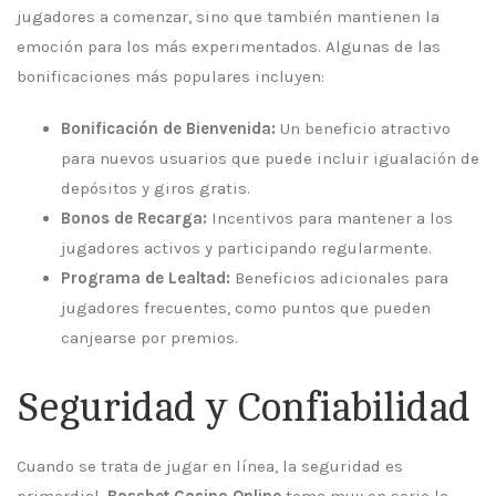
jugadores a comenzar, sino que también mantienen la
emoción para los más experimentados. Algunas de las
bonificaciones más populares incluyen:
Bonificación de Bienvenida:
Un beneficio atractivo
para nuevos usuarios que puede incluir igualación de
depósitos y giros gratis.
Bonos de Recarga:
Incentivos para mantener a los
jugadores activos y participando regularmente.
Programa de Lealtad:
Beneficios adicionales para
jugadores frecuentes, como puntos que pueden
canjearse por premios.
Seguridad y Confiabilidad
Cuando se trata de jugar en línea, la seguridad es
primordial.
Bassbet Casino Online
toma muy en serio la