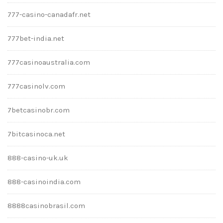
777-casino-canadafr.net
777bet-india.net
777casinoaustralia.com
777casinolv.com
7betcasinobr.com
7bitcasinoca.net
888-casino-uk.uk
888-casinoindia.com
8888casinobrasil.com