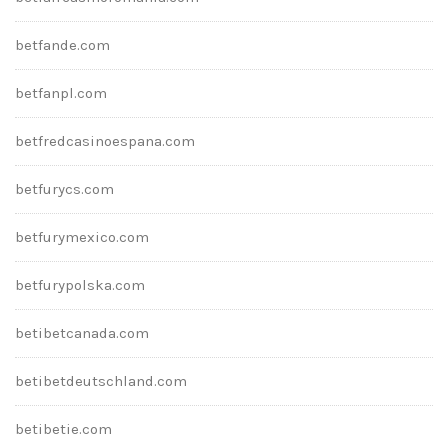
betfande.com
betfanpl.com
betfredcasinoespana.com
betfurycs.com
betfurymexico.com
betfurypolska.com
betibetcanada.com
betibetdeutschland.com
betibetie.com