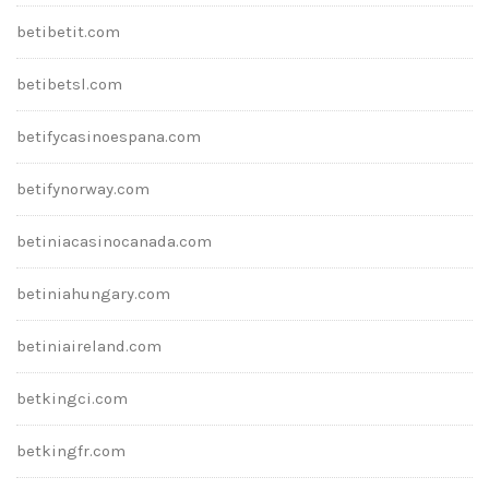
betibetit.com
betibetsl.com
betifycasinoespana.com
betifynorway.com
betiniacasinocanada.com
betiniahungary.com
betiniaireland.com
betkingci.com
betkingfr.com