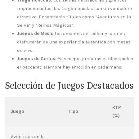
impresionantes, las tragamonedas son un verdadero
atractivo. Encontrarás títulos como “Aventuras en la
Selva” y “Reinos Mágicos”.
Juegos de Mesa:
Los amantes del póker y la ruleta
disfrutarán de una experiencia auténtica con mesas
en vivo.
Juegos de Cartas:
Ya sea que prefieras el blackjack o
el baccarat, siempre hay emoción en cada mano.
Selección de Juegos Destacados
RTP
Juego
Tipo
(%)
Aventuras en la