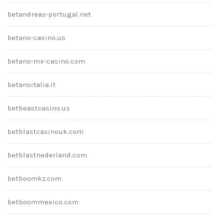
betandreas-portugal.net
betano-casino.us
betano-mx-casino.com
betanoitalia.it
betbeastcasino.us
betblastcasinouk.com
betblastnederland.com
betboomkz.com
betboommexico.com