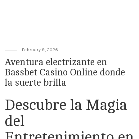
Aventura electrizante en Bassbet
Casino Online donde la suerte brilla
February 9, 2026
Aventura electrizante en
Bassbet Casino Online donde
la suerte brilla
Descubre la Magia
del
Entretenimiento en