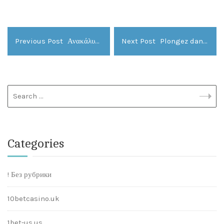
Previous Post
Ανακάλυψε τον κόσμο του bassbet με ένα μαγικό login
Next Post
Plongez dans l’univers éblouissant de betonred casino avec 100 tours gratuits
Categories
! Без рубрики
10betcasino.uk
1bet-us.us