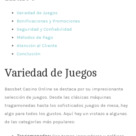
Variedad de Juegos
Bonificaciones y Promociones
Seguridad y Confiabilidad
Métodos de Pago
Atención al Cliente
Conclusión
Variedad de Juegos
Bassbet Casino Online se destaca por su impresionante
selección de juegos. Desde las clásicas máquinas
tragamonedas hasta los sofisticados juegos de mesa, hay
algo para todos los gustos. Aquí hay un vistazo a algunas
de las categorías más populares:
Tragamonedas:
Con temas innovadores y gráficos