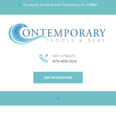
10 Laurel Drive Green Township, NJ 07860
Get in Touch
973-459-1354
Get an Estimate