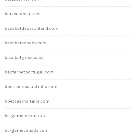
barzcasinouk.net
bassbetdeutschland.com
bassbetespana.com
bassbetgreece.net
baxterbetportugal.com
bbetcasinoaustralia.com
bbetcasinoitalia.com
bc-game-casino.us
bc-gamecanada.com