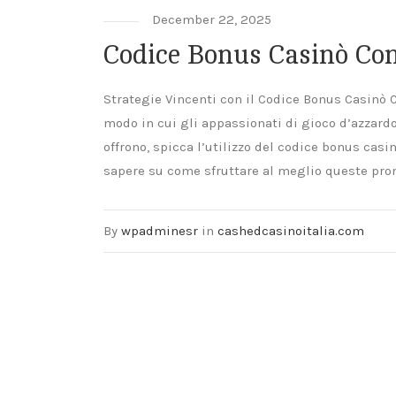
December 22, 2025
Codice Bonus Casinò Con
Strategie Vincenti con il Codice Bonus Casinò C
modo in cui gli appassionati di gioco d’azzardo
offrono, spicca l’utilizzo del codice bonus casi
sapere su come sfruttare al meglio queste prom
By
wpadminesr
in
cashedcasinoitalia.com