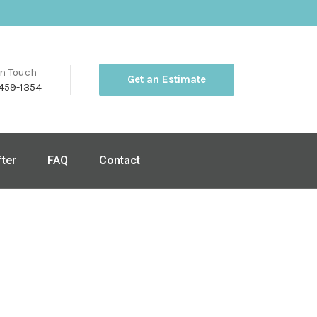
in Touch
Get an Estimate
459-1354
fter
FAQ
Contact
m