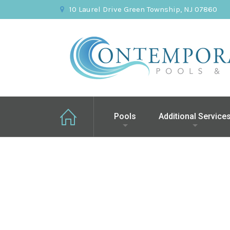
10 Laurel Drive Green Township, NJ 07860
Pools
Additional Service
Archive for catego