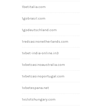
1betitalia.com
1gobrasil.com
1godeutschland.com
1redcasinonetherlands.com
1xbet-india-online.in3
1xbetcasinoaustralia.com
1xbetcasinoportugal.com
1xbetespana.net
1xslotshungary.com