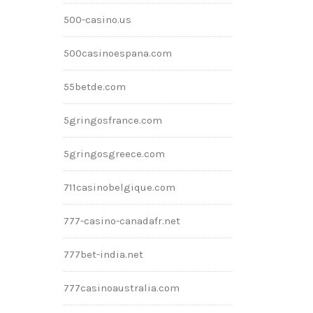
500-casino.us
500casinoespana.com
55betde.com
5gringosfrance.com
5gringosgreece.com
711casinobelgique.com
777-casino-canadafr.net
777bet-india.net
777casinoaustralia.com