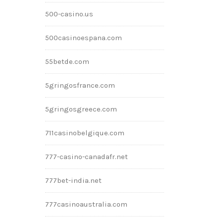
500-casino.us
500casinoespana.com
55betde.com
5gringosfrance.com
5gringosgreece.com
711casinobelgique.com
777-casino-canadafr.net
777bet-india.net
777casinoaustralia.com