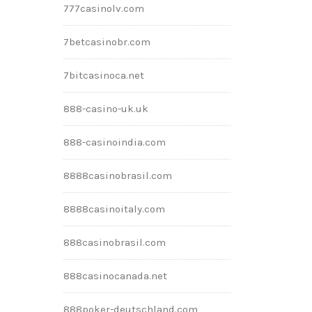
777casinolv.com
7betcasinobr.com
7bitcasinoca.net
888-casino-uk.uk
888-casinoindia.com
8888casinobrasil.com
8888casinoitaly.com
888casinobrasil.com
888casinocanada.net
888poker-deutschland.com