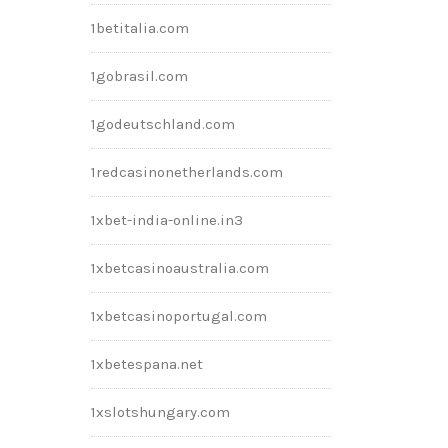
1betitalia.com
1gobrasil.com
1godeutschland.com
1redcasinonetherlands.com
1xbet-india-online.in3
1xbetcasinoaustralia.com
1xbetcasinoportugal.com
1xbetespana.net
1xslotshungary.com