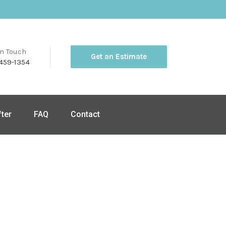
in Touch
Get an Estimate
459-1354
fter
FAQ
Contact