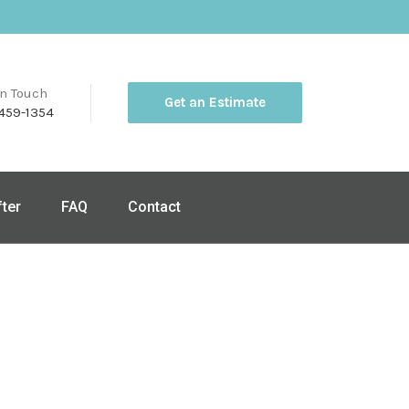
in Touch
Get an Estimate
459-1354
fter
FAQ
Contact
.com