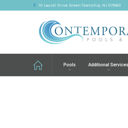
10 Laurel Drive Green Township, NJ 07860
Pools
Additional Service
Archive for categ