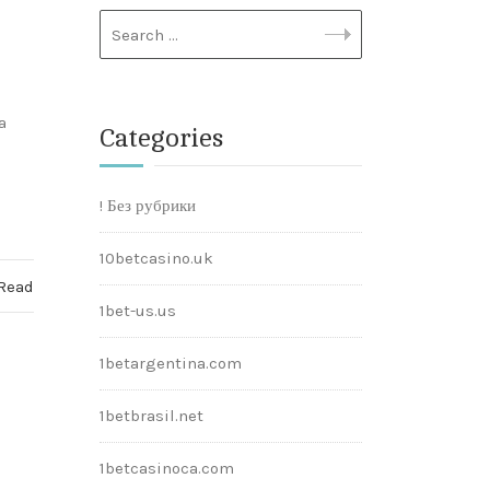
a
Categories
! Без рубрики
10betcasino.uk
Read
1bet-us.us
1betargentina.com
1betbrasil.net
1betcasinoca.com