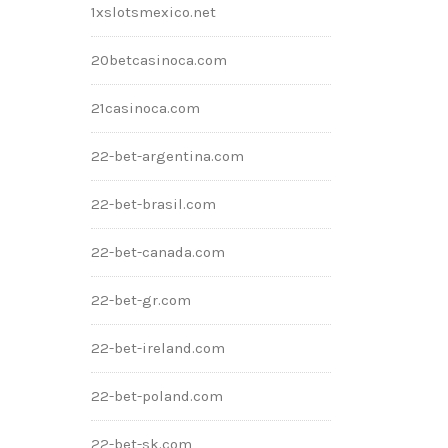
1xslotsmexico.net
20betcasinoca.com
21casinoca.com
22-bet-argentina.com
22-bet-brasil.com
22-bet-canada.com
22-bet-gr.com
22-bet-ireland.com
22-bet-poland.com
22-bet-sk.com