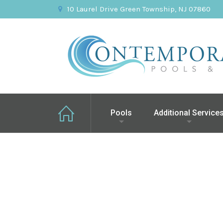
10 Laurel Drive Green Township, NJ 07860
Pools
Additional Service
Archive for categ