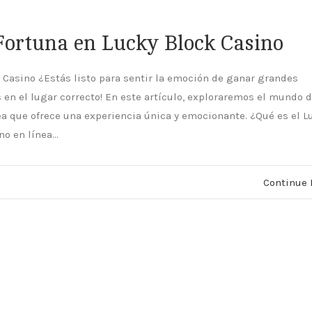
 Fortuna en Lucky Block Casino
 Casino ¿Estás listo para sentir la emoción de ganar grandes
 en el lugar correcto! En este artículo, exploraremos el mundo d
ea que ofrece una experiencia única y emocionante. ¿Qué es el L
o en línea...
Continue 