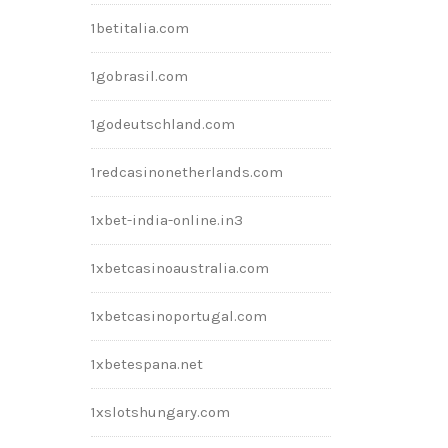
1betitalia.com
1gobrasil.com
1godeutschland.com
1redcasinonetherlands.com
1xbet-india-online.in3
1xbetcasinoaustralia.com
1xbetcasinoportugal.com
1xbetespana.net
1xslotshungary.com