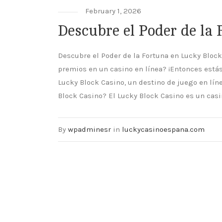
February 1, 2026
Descubre el Poder de la
Descubre el Poder de la Fortuna en Lucky Block
premios en un casino en línea? ¡Entonces estás
Lucky Block Casino, un destino de juego en lín
Block Casino? El Lucky Block Casino es un casin
By
wpadminesr
in
luckycasinoespana.com