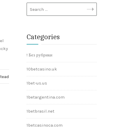
Categories
el
ucky
! Без рубрики
10betcasino.uk
Read
1bet-us.us
1betargentina.com
1betbrasil.net
1betcasinoca.com