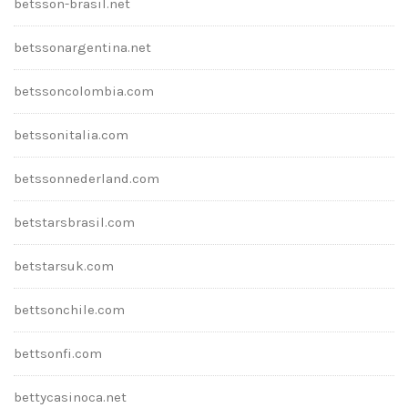
betsson-brasil.net
betssonargentina.net
betssoncolombia.com
betssonitalia.com
betssonnederland.com
betstarsbrasil.com
betstarsuk.com
bettsonchile.com
bettsonfi.com
bettycasinoca.net