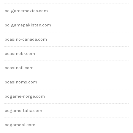
bc-gamemexico.com
bc-gamepakistan.com
bcasino-canada.com
bcasinobr.com
bcasinofi.com
bcasinomx.com
bcgame-norge.com
bcgameitalia.com
bcgamepl.com