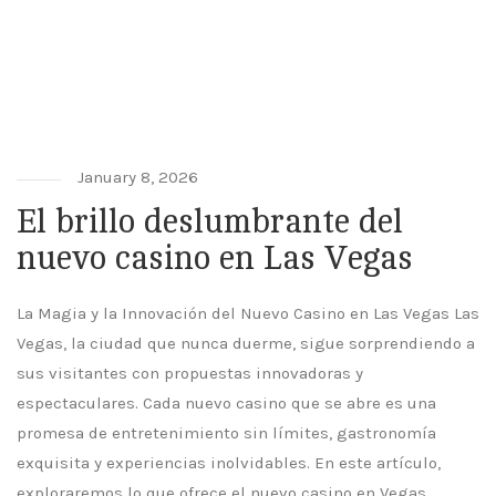
Archive for category:
newvegascasinoes.com
January 8, 2026
El brillo deslumbrante del
nuevo casino en Las Vegas
La Magia y la Innovación del Nuevo Casino en Las Vegas Las
Vegas, la ciudad que nunca duerme, sigue sorprendiendo a
sus visitantes con propuestas innovadoras y
espectaculares. Cada nuevo casino que se abre es una
promesa de entretenimiento sin límites, gastronomía
exquisita y experiencias inolvidables. En este artículo,
exploraremos lo que ofrece el nuevo casino en Vegas,