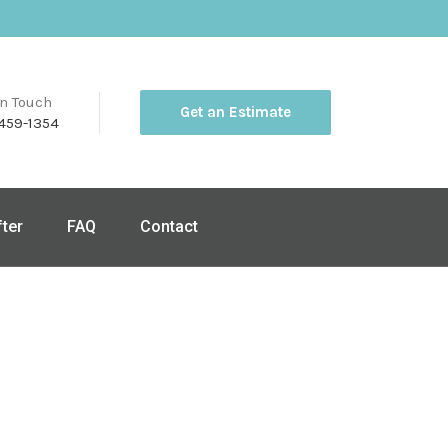
in Touch
Get an Estimate
459-1354
fter
FAQ
Contact