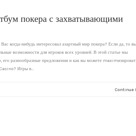
етбум покера с захватывающими
ас когда-нибудь интересовал азартный мир покера? Если да, то в
льные возможности для игроков всех уровней. В этой статье мы
, его разнообразные предложения и как вы можете maximизироват
asino? Игры в...
Continue 