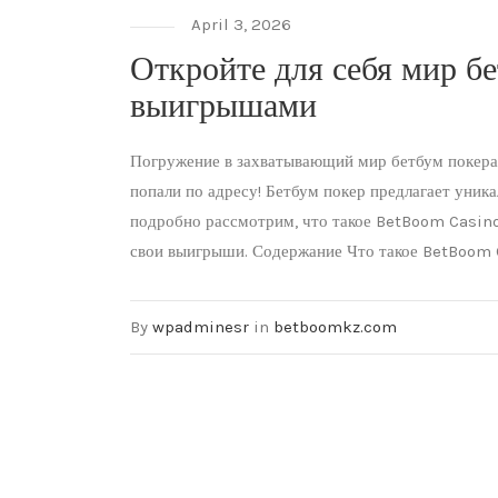
April 3, 2026
Откройте для себя мир б
выигрышами
Погружение в захватывающий мир бетбум покера В
попали по адресу! Бетбум покер предлагает уника
подробно рассмотрим, что такое BetBoom Casino
свои выигрыши. Содержание Что такое BetBoom C
By
wpadminesr
in
betboomkz.com