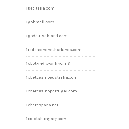
1betitalia.com
1gobrasil.com
1godeutschland.com
1redcasinonetherlands.com
1xbet-india-online.in3
1xbetcasinoaustralia.com
1xbetcasinoportugal.com
1xbetespana.net
1xslotshungary.com