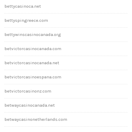
bettycasinoca.net
bettyspingreece.com
bettywinscasinocanada.org
betvictorcasinocanada.com
betvictorcasinocanada.net
betvictorcasinoespana.com
betvictorcasinonz.com
betwaycasinocanada.net
betwaycasinonetherlands.com