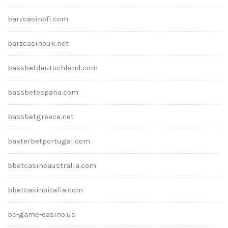
barzcasinofi.com
barzcasinouk.net
bassbetdeutschland.com
bassbetespana.com
bassbetgreece.net
baxterbetportugal.com
bbetcasinoaustralia.com
bbetcasinoitalia.com
bc-game-casino.us