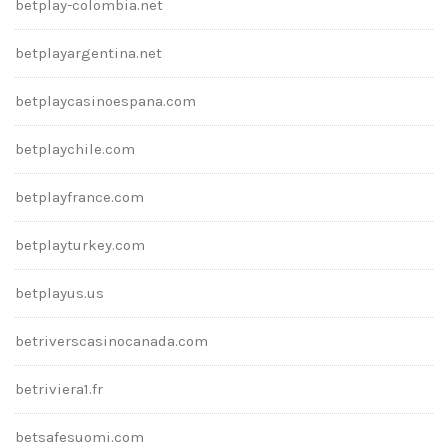
betplay-colombia.net
betplayargentina.net
betplaycasinoespana.com
betplaychile.com
betplayfrance.com
betplayturkey.com
betplayus.us
betriverscasinocanada.com
betriviera1.fr
betsafesuomi.com