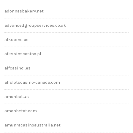
adonnasbakery.net
advancedgroupservices.co.uk
afkspins.be
afkspinscasino.pl
alfcasino1.es
allslotscasino-canada.com
amonbet.us
amonbetat.com
amunracasinoaustralia.net