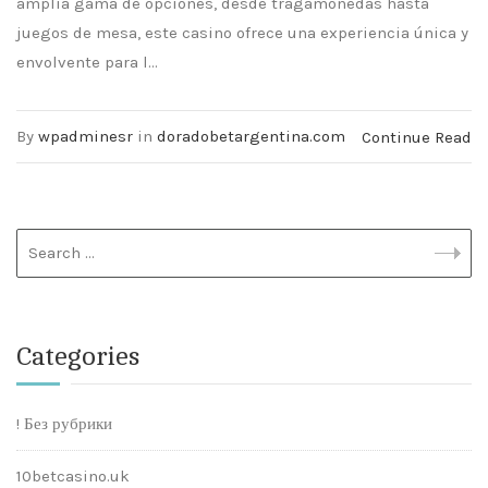
amplia gama de opciones, desde tragamonedas hasta
juegos de mesa, este casino ofrece una experiencia única y
envolvente para l...
By
wpadminesr
in
doradobetargentina.com
Continue Read
Categories
! Без рубрики
10betcasino.uk