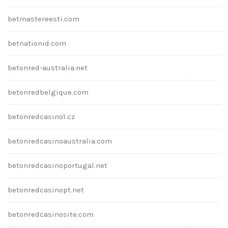
betmastereesti.com
betnationid.com
betonred-australia.net
betonredbelgique.com
betonredcasino1.cz
betonredcasinoaustralia.com
betonredcasinoportugal.net
betonredcasinopt.net
betonredcasinosite.com