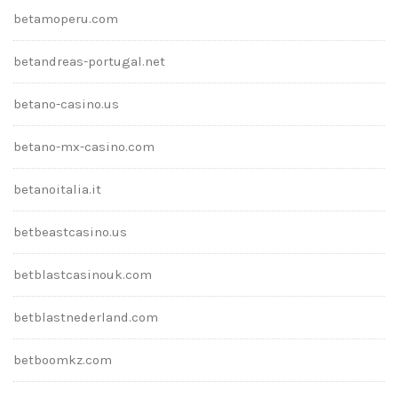
betamoperu.com
betandreas-portugal.net
betano-casino.us
betano-mx-casino.com
betanoitalia.it
betbeastcasino.us
betblastcasinouk.com
betblastnederland.com
betboomkz.com