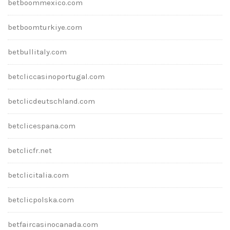
betboommexico.com
betboomturkiye.com
betbullitaly.com
betcliccasinoportugal.com
betclicdeutschland.com
betclicespana.com
betclicfr.net
betclicitalia.com
betclicpolska.com
betfaircasinocanada.com