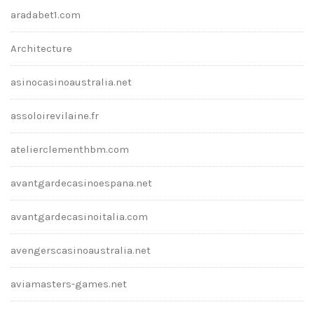
aradabet1.com
Architecture
asinocasinoaustralia.net
assoloirevilaine.fr
atelierclementhbm.com
avantgardecasinoespana.net
avantgardecasinoitalia.com
avengerscasinoaustralia.net
aviamasters-games.net