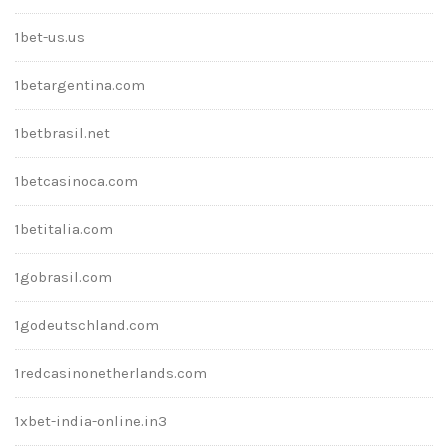
1bet-us.us
1betargentina.com
1betbrasil.net
1betcasinoca.com
1betitalia.com
1gobrasil.com
1godeutschland.com
1redcasinonetherlands.com
1xbet-india-online.in3