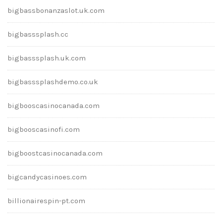
bigbassbonanzaslot.uk.com
bigbasssplash.cc
bigbasssplash.uk.com
bigbasssplashdemo.co.uk
bigbooscasinocanada.com
bigbooscasinofi.com
bigboostcasinocanada.com
bigcandycasinoes.com
billionairespin-pt.com