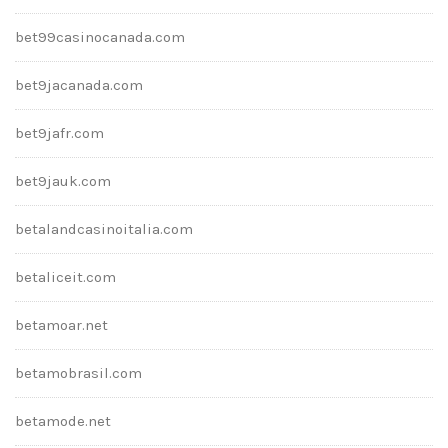
bet99casinocanada.com
bet9jacanada.com
bet9jafr.com
bet9jauk.com
betalandcasinoitalia.com
betaliceit.com
betamoar.net
betamobrasil.com
betamode.net