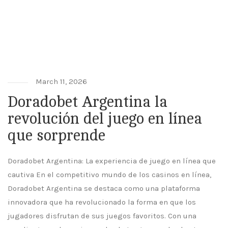
Archive for category:
doradobetargentina.com
March 11, 2026
Doradobet Argentina la
revolución del juego en línea
que sorprende
Doradobet Argentina: La experiencia de juego en línea que
cautiva En el competitivo mundo de los casinos en línea,
Doradobet Argentina se destaca como una plataforma
innovadora que ha revolucionado la forma en que los
jugadores disfrutan de sus juegos favoritos. Con una