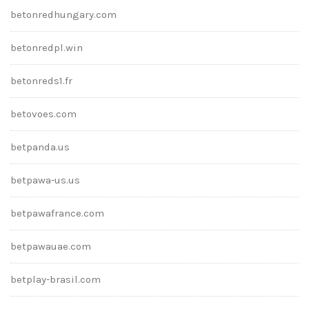
betonredhungary.com
betonredpl.win
betonreds1.fr
betovoes.com
betpanda.us
betpawa-us.us
betpawafrance.com
betpawauae.com
betplay-brasil.com