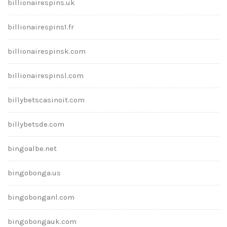
billionairespins.uk
billionairespins1.fr
billionairespinsk.com
billionairespinsl.com
billybetscasinoit.com
billybetsde.com
bingoalbe.net
bingobonga.us
bingobonganl.com
bingobongauk.com