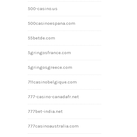
500-casino.us
500casinoespana.com
55betde.com
5gringosfrance.com
5gringosgreece.com
711casinobelgique.com
777-casino-canadafr.net
777bet-india.net
777casinoaustralia.com