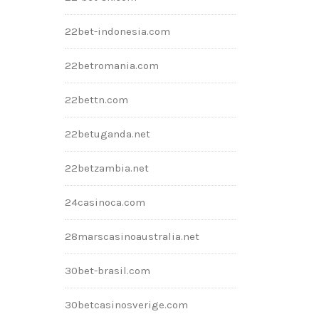
22bet-indonesia.com
22betromania.com
22bettn.com
22betuganda.net
22betzambia.net
24casinoca.com
28marscasinoaustralia.net
30bet-brasil.com
30betcasinosverige.com