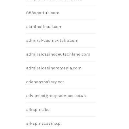
888sportuk.com
acrataofficial.com
admiral-casino-italia.com
admiralcasinodeutschland.com
admiralcasinoromania.com
adonnasbakery.net
advancedgroupservices.co.uk
afkspins.be
afkspinscasino.pl