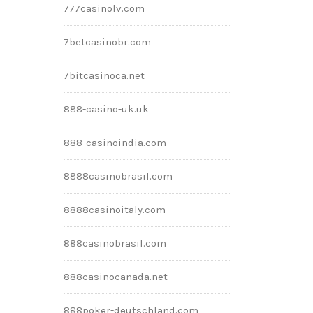
777casinolv.com
7betcasinobr.com
7bitcasinoca.net
888-casino-uk.uk
888-casinoindia.com
8888casinobrasil.com
8888casinoitaly.com
888casinobrasil.com
888casinocanada.net
888poker-deutschland.com