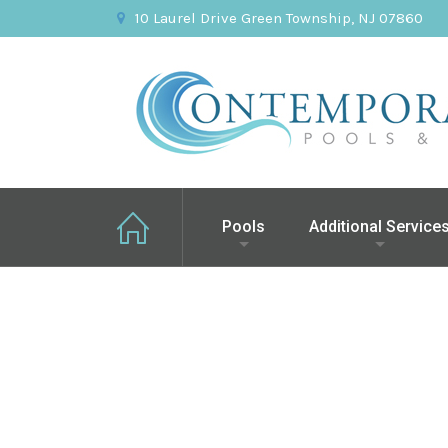
10 Laurel Drive Green Township, NJ 07860
Pools
Additional Service
Archive for catego