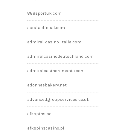
888sportuk.com
acrataofficial.com
admiral-casino-italia.com
admiralcasinodeutschland.com
admiralcasinoromania.com
adonnasbakery.net
advancedgroupservices.co.uk
afkspins.be
afkspinscasino.pl