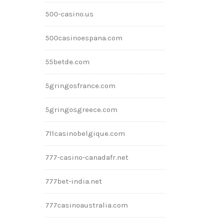
500-casino.us
500casinoespana.com
55betde.com
5gringosfrance.com
5gringosgreece.com
711casinobelgique.com
777-casino-canadafr.net
777bet-india.net
777casinoaustralia.com