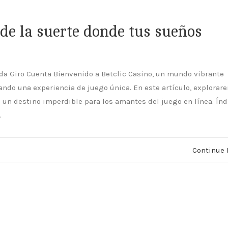
 de la suerte donde tus sueños
ada Giro Cuenta Bienvenido a Betclic Casino, un mundo vibrante
eando una experiencia de juego única. En este artículo, explorar
o un destino imperdible para los amantes del juego en línea. Índ
.
Continue 