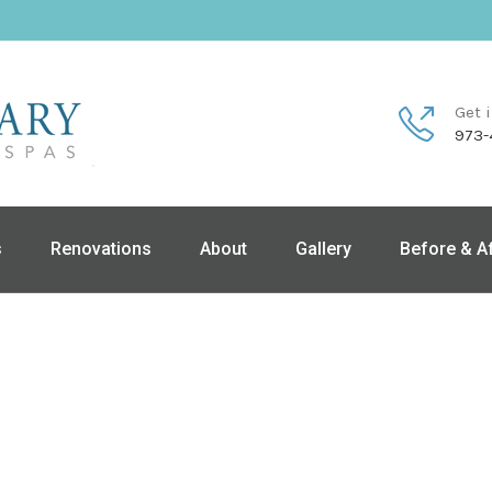
Get 
973-
s
Renovations
About
Gallery
Before & A
ry: betclicespana.com