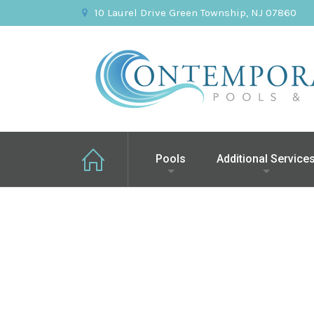
10 Laurel Drive Green Township, NJ 07860
Pools
Additional Service
Archive for catego