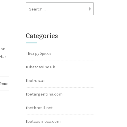
Categories
ion
! Без рубрики
 Här
10betcasino.uk
1bet-us.us
Read
1betargentina.com
1betbrasil.net
1betcasinoca.com