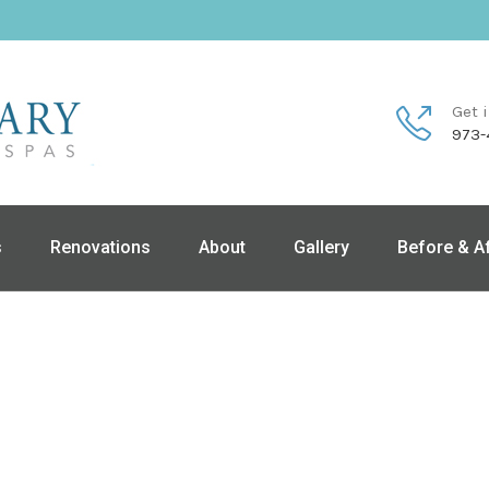
Get 
973-
s
Renovations
About
Gallery
Before & A
ory: pinnaclesvenska.com