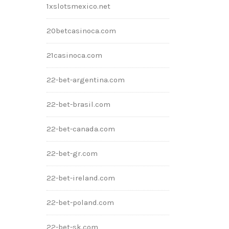
1xslotsmexico.net
20betcasinoca.com
21casinoca.com
22-bet-argentina.com
22-bet-brasil.com
22-bet-canada.com
22-bet-gr.com
22-bet-ireland.com
22-bet-poland.com
22-bet-sk.com