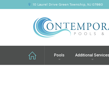
10 Laurel Drive Green Township, NJ 07860
Pools
Additional Service
Archive for categ