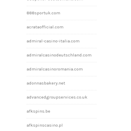
888sportuk.com
acrataofficial.com
admiral-casino-italia.com
admiralcasinodeutschland.com
admiralcasinoromania.com
adonnasbakery.net
advancedgroupservices.co.uk
afkspins.be
afkspinscasino.pl