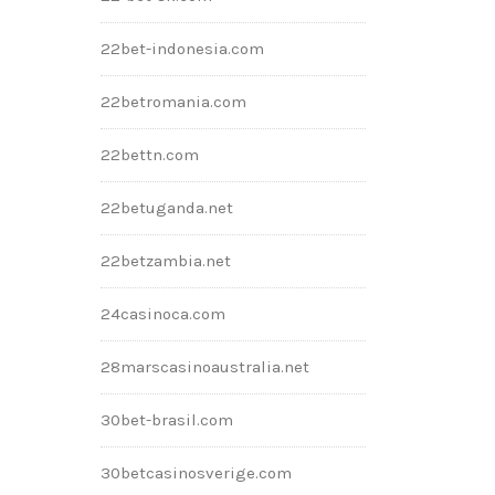
22bet-indonesia.com
22betromania.com
22bettn.com
22betuganda.net
22betzambia.net
24casinoca.com
28marscasinoaustralia.net
30bet-brasil.com
30betcasinosverige.com