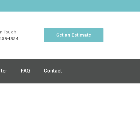
in Touch
Get an Estimate
459-1354
fter
FAQ
Contact