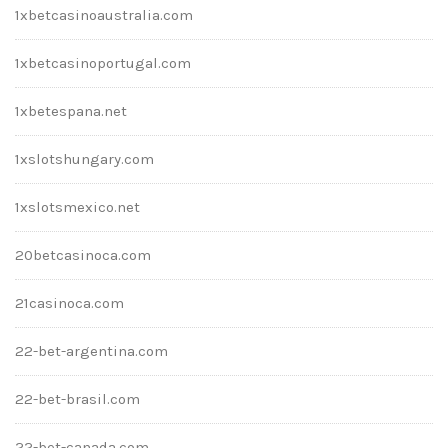
1xbetcasinoaustralia.com
1xbetcasinoportugal.com
1xbetespana.net
1xslotshungary.com
1xslotsmexico.net
20betcasinoca.com
21casinoca.com
22-bet-argentina.com
22-bet-brasil.com
22-bet-canada.com