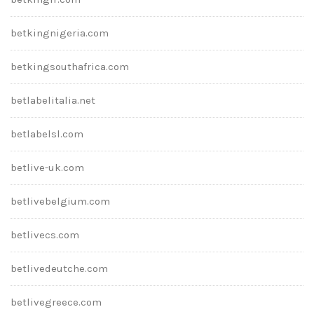
betkingnigeria.com
betkingsouthafrica.com
betlabelitalia.net
betlabelsl.com
betlive-uk.com
betlivebelgium.com
betlivecs.com
betlivedeutche.com
betlivegreece.com