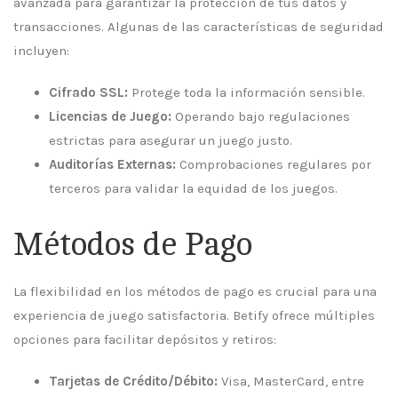
avanzada para garantizar la protección de tus datos y
transacciones. Algunas de las características de seguridad
incluyen:
Cifrado SSL:
Protege toda la información sensible.
Licencias de Juego:
Operando bajo regulaciones
estrictas para asegurar un juego justo.
Auditorías Externas:
Comprobaciones regulares por
terceros para validar la equidad de los juegos.
Métodos de Pago
La flexibilidad en los métodos de pago es crucial para una
experiencia de juego satisfactoria. Betify ofrece múltiples
opciones para facilitar depósitos y retiros:
Tarjetas de Crédito/Débito:
Visa, MasterCard, entre