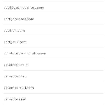
bet99casinocanada.com
bet9jacanada.com
bet9jafr.com
bet9jauk.com
betalandcasinoitalia.com
betaliceit.com
betamoar.net
betamobrasil.com
betamode.net