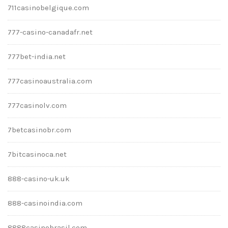
711casinobelgique.com
777-casino-canadafr.net
777bet-india.net
777casinoaustralia.com
777casinolv.com
7betcasinobr.com
7bitcasinoca.net
888-casino-uk.uk
888-casinoindia.com
8888casinobrasil.com