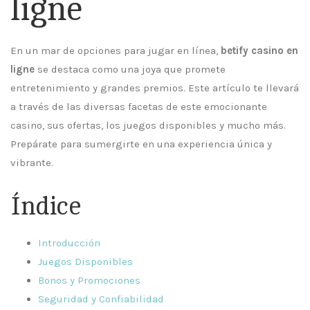
ligne
En un mar de opciones para jugar en línea,
betify casino en
ligne
se destaca como una joya que promete
entretenimiento y grandes premios. Este artículo te llevará
a través de las diversas facetas de este emocionante
casino, sus ofertas, los juegos disponibles y mucho más.
Prepárate para sumergirte en una experiencia única y
vibrante.
Índice
Introducción
Juegos Disponibles
Bonos y Promociones
Seguridad y Confiabilidad