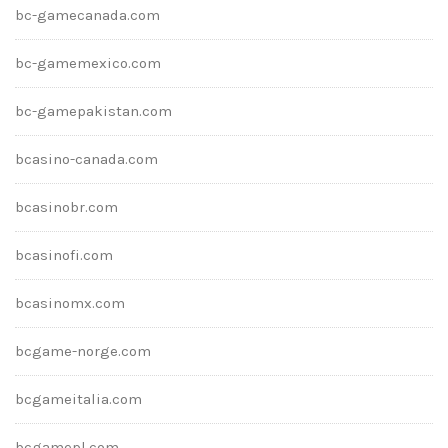
bc-gamecanada.com
bc-gamemexico.com
bc-gamepakistan.com
bcasino-canada.com
bcasinobr.com
bcasinofi.com
bcasinomx.com
bcgame-norge.com
bcgameitalia.com
bcgamepl.com