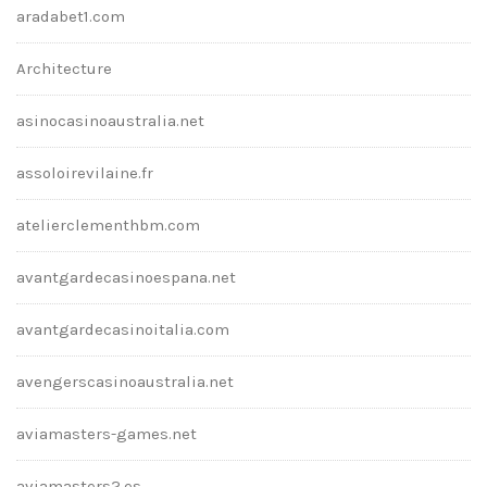
aradabet1.com
Architecture
asinocasinoaustralia.net
assoloirevilaine.fr
atelierclementhbm.com
avantgardecasinoespana.net
avantgardecasinoitalia.com
avengerscasinoaustralia.net
aviamasters-games.net
aviamasters2.es