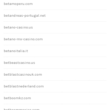
betamoperu.com
betandreas-portugal.net
betano-casino.us
betano-mx-casino.com
betanoitalia.it
betbeastcasino.us
betblastcasinouk.com
betblastnederland.com
betboomkz.com
betboommexico.com