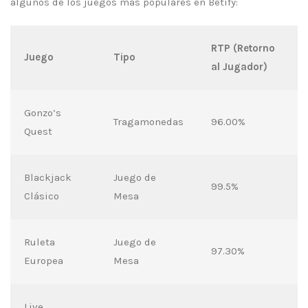
algunos de los juegos más populares en Betify:
RTP (Retorno
Juego
Tipo
al Jugador)
Gonzo’s
Tragamonedas
96.00%
Quest
Blackjack
Juego de
99.5%
Clásico
Mesa
Ruleta
Juego de
97.30%
Europea
Mesa
Live