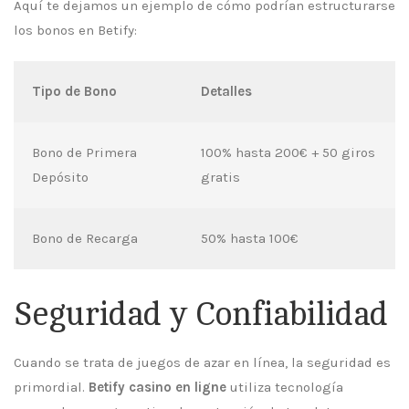
Aquí te dejamos un ejemplo de cómo podrían estructurarse
los bonos en Betify:
Tipo de Bono
Detalles
Bono de Primera
100% hasta 200€ + 50 giros
Depósito
gratis
Bono de Recarga
50% hasta 100€
Seguridad y Confiabilidad
Cuando se trata de juegos de azar en línea, la seguridad es
primordial.
Betify casino en ligne
utiliza tecnología