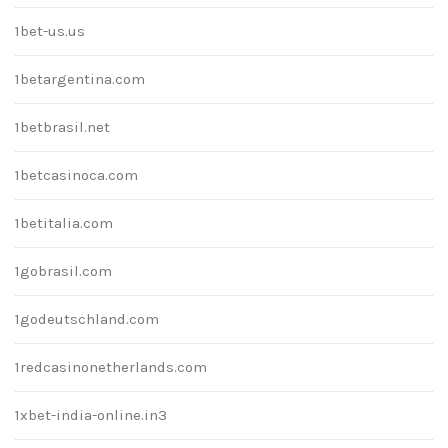
1bet-us.us
1betargentina.com
1betbrasil.net
1betcasinoca.com
1betitalia.com
1gobrasil.com
1godeutschland.com
1redcasinonetherlands.com
1xbet-india-online.in3