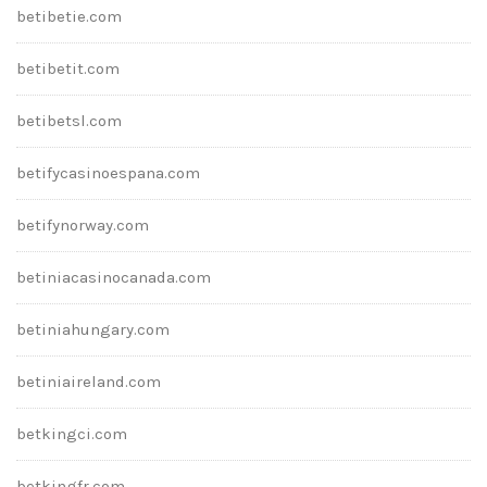
betibetie.com
betibetit.com
betibetsl.com
betifycasinoespana.com
betifynorway.com
betiniacasinocanada.com
betiniahungary.com
betiniaireland.com
betkingci.com
betkingfr.com