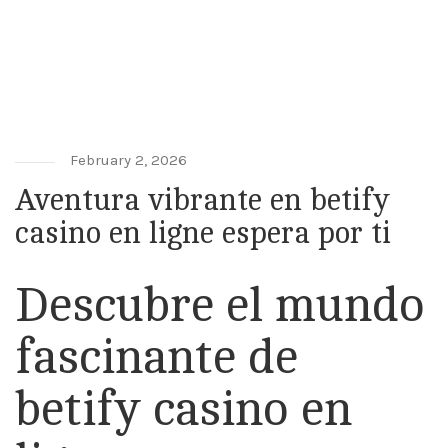
Aventura vibrante en betify casino en
ligne espera por ti
February 2, 2026
Aventura vibrante en betify
casino en ligne espera por ti
Descubre el mundo
fascinante de
betify casino en