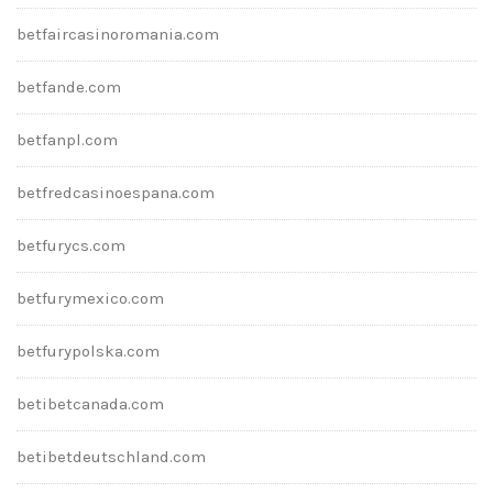
betfaircasinoromania.com
betfande.com
betfanpl.com
betfredcasinoespana.com
betfurycs.com
betfurymexico.com
betfurypolska.com
betibetcanada.com
betibetdeutschland.com