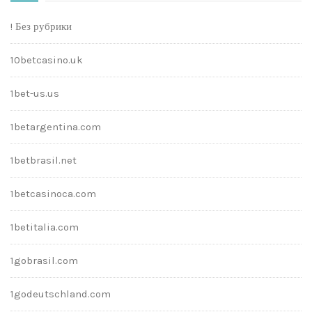
! Без рубрики
10betcasino.uk
1bet-us.us
1betargentina.com
1betbrasil.net
1betcasinoca.com
1betitalia.com
1gobrasil.com
1godeutschland.com