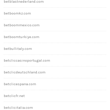
betblastnederland.com
betboomkz.com
betboommexico.com
betboomturkiye.com
betbullitaly.com
betcliccasinoportugal.com
betclicdeutschland.com
betclicespana.com
betclicfr.net
betclicitalia.com