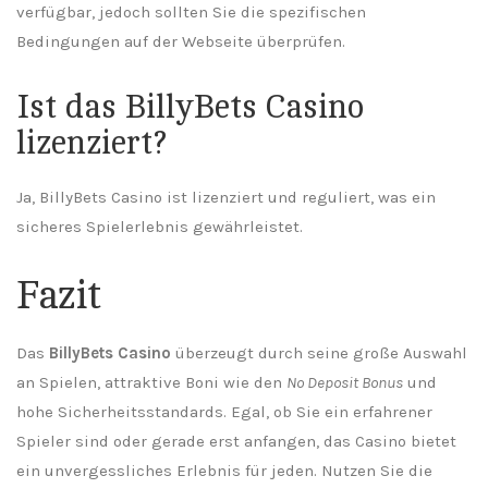
verfügbar, jedoch sollten Sie die spezifischen
Bedingungen auf der Webseite überprüfen.
Ist das BillyBets Casino
lizenziert?
Ja, BillyBets Casino ist lizenziert und reguliert, was ein
sicheres Spielerlebnis gewährleistet.
Fazit
Das
BillyBets Casino
überzeugt durch seine große Auswahl
an Spielen, attraktive Boni wie den
No Deposit Bonus
und
hohe Sicherheitsstandards. Egal, ob Sie ein erfahrener
Spieler sind oder gerade erst anfangen, das Casino bietet
ein unvergessliches Erlebnis für jeden. Nutzen Sie die