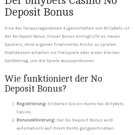
Der billybets Casino No
Deposit Bonus
Eine der herausragendsten Eigenschaften von BillyBets ist
der
No Deposit Bonus
. Dieser Bonus ermöglicht es neuen
Spielern, ohne eigenes finanzielles Risiko zu spielen.
Stattdessen erhalten sie Freispiele oder einen kleinen
Geldbetrag, um die Spiele auszuprobieren.
Wie funktioniert der No
Deposit Bonus?
Registrierung:
Erstellen Sie ein Konto bei BillyBets
Casino.
Bonusaktivierung:
Der No Deposit Bonus wird
automatisch auf Ihrem Konto gutgeschrieben.