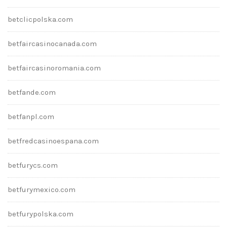
betclicpolska.com
betfaircasinocanada.com
betfaircasinoromania.com
betfande.com
betfanpl.com
betfredcasinoespana.com
betfurycs.com
betfurymexico.com
betfurypolska.com