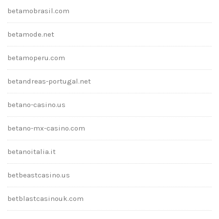
betamobrasil.com
betamode.net
betamoperu.com
betandreas-portugal.net
betano-casino.us
betano-mx-casino.com
betanoitalia.it
betbeastcasino.us
betblastcasinouk.com