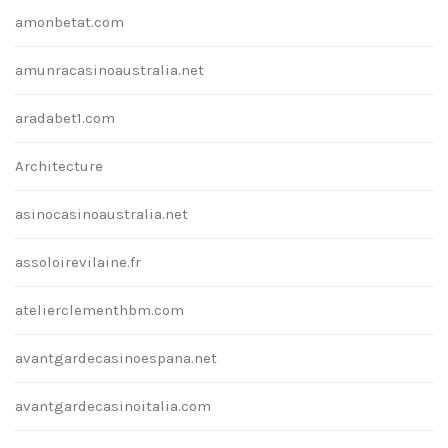
amonbetat.com
amunracasinoaustralia.net
aradabet1.com
Architecture
asinocasinoaustralia.net
assoloirevilaine.fr
atelierclementhbm.com
avantgardecasinoespana.net
avantgardecasinoitalia.com