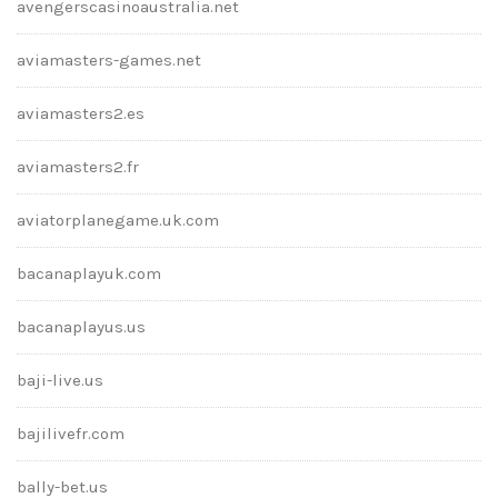
avengerscasinoaustralia.net
aviamasters-games.net
aviamasters2.es
aviamasters2.fr
aviatorplanegame.uk.com
bacanaplayuk.com
bacanaplayus.us
baji-live.us
bajilivefr.com
bally-bet.us