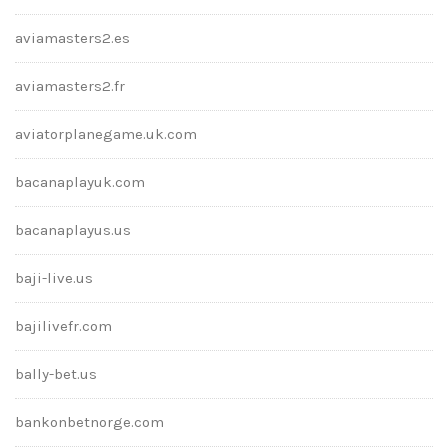
aviamasters2.es
aviamasters2.fr
aviatorplanegame.uk.com
bacanaplayuk.com
bacanaplayus.us
baji-live.us
bajilivefr.com
bally-bet.us
bankonbetnorge.com