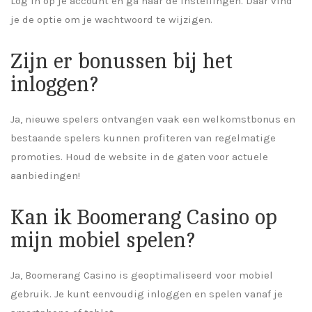
Log in op je account en ga naar de instellingen. Daar vind
je de optie om je wachtwoord te wijzigen.
Zijn er bonussen bij het
inloggen?
Ja, nieuwe spelers ontvangen vaak een welkomstbonus en
bestaande spelers kunnen profiteren van regelmatige
promoties. Houd de website in de gaten voor actuele
aanbiedingen!
Kan ik Boomerang Casino op
mijn mobiel spelen?
Ja, Boomerang Casino is geoptimaliseerd voor mobiel
gebruik. Je kunt eenvoudig inloggen en spelen vanaf je