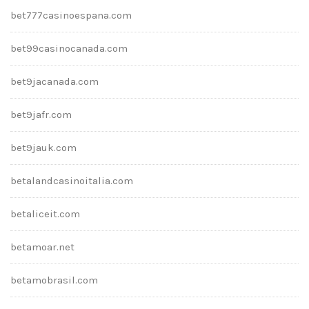
bet777casinoespana.com
bet99casinocanada.com
bet9jacanada.com
bet9jafr.com
bet9jauk.com
betalandcasinoitalia.com
betaliceit.com
betamoar.net
betamobrasil.com