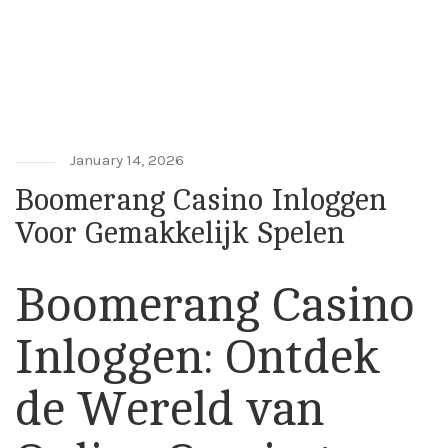
Boomerang Casino Inloggen Voor
Gemakkelijk Spelen
January 14, 2026
Boomerang Casino Inloggen
Voor Gemakkelijk Spelen
Boomerang Casino
Inloggen: Ontdek
de Wereld van