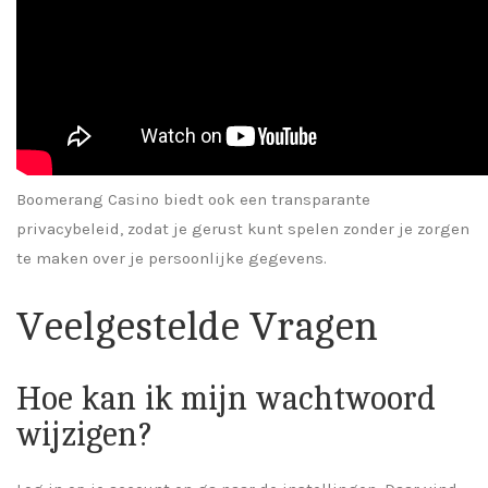
Boomerang Casino biedt ook een transparante
privacybeleid, zodat je gerust kunt spelen zonder je zorgen
te maken over je persoonlijke gegevens.
Veelgestelde Vragen
Hoe kan ik mijn wachtwoord
wijzigen?