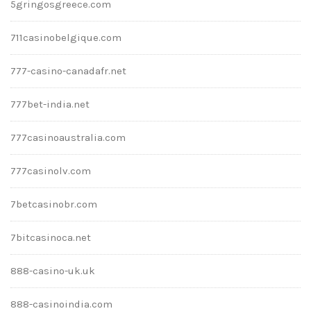
5gringosgreece.com
711casinobelgique.com
777-casino-canadafr.net
777bet-india.net
777casinoaustralia.com
777casinolv.com
7betcasinobr.com
7bitcasinoca.net
888-casino-uk.uk
888-casinoindia.com