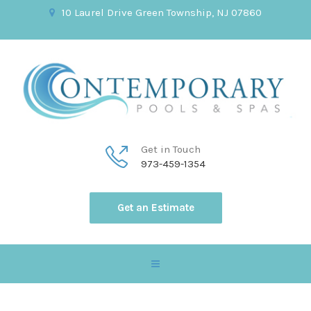
10 Laurel Drive Green Township, NJ 07860
Get in Touch
973-459-1354
Get an Estimate