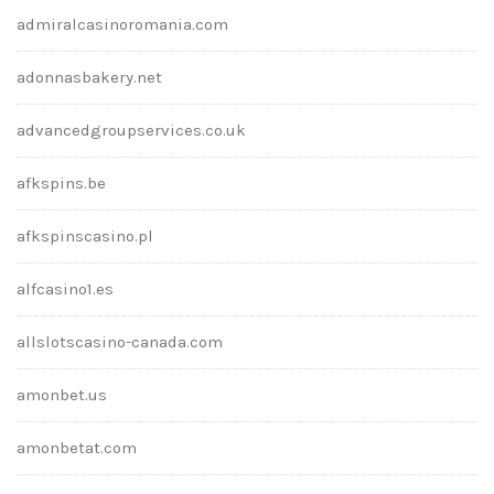
admiralcasinoromania.com
adonnasbakery.net
advancedgroupservices.co.uk
afkspins.be
afkspinscasino.pl
alfcasino1.es
allslotscasino-canada.com
amonbet.us
amonbetat.com