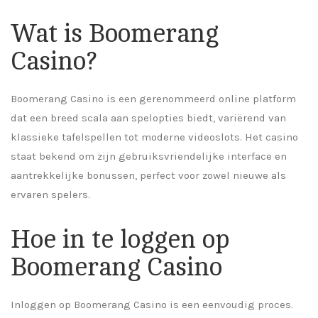
Wat is Boomerang
Casino?
Boomerang Casino is een gerenommeerd online platform
dat een breed scala aan spelopties biedt, variërend van
klassieke tafelspellen tot moderne videoslots. Het casino
staat bekend om zijn gebruiksvriendelijke interface en
aantrekkelijke bonussen, perfect voor zowel nieuwe als
ervaren spelers.
Hoe in te loggen op
Boomerang Casino
Inloggen op Boomerang Casino is een eenvoudig proces.