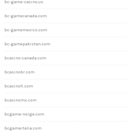
bc-game-casino.us
bc-gamecanada.com
bc-gamemexico.com
bc-gamepakistan.com
bcasino-canada.com
bcasinobr.com
bcasinofi.com
bcasinomx.com
bcgame-norge.com
bcgameitalia.com