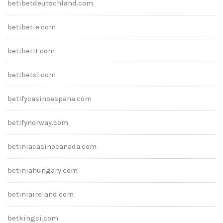
betibetdeutschland.com
betibetie.com
betibetit.com
betibetsl.com
betifycasinoespana.com
betifynorway.com
betiniacasinocanada.com
betiniahungary.com
betiniaireland.com
betkingci.com