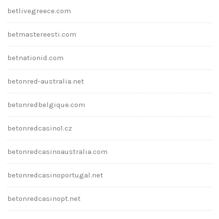
betlivegreece.com
betmastereesti.com
betnationid.com
betonred-australia.net
betonredbelgique.com
betonredcasino1.cz
betonredcasinoaustralia.com
betonredcasinoportugal.net
betonredcasinopt.net