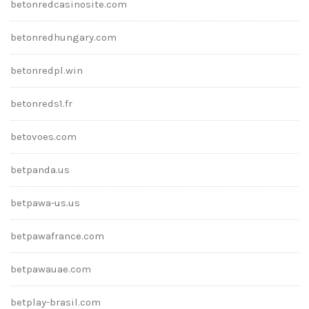
betonredcasinosite.com
betonredhungary.com
betonredpl.win
betonreds1.fr
betovoes.com
betpanda.us
betpawa-us.us
betpawafrance.com
betpawauae.com
betplay-brasil.com