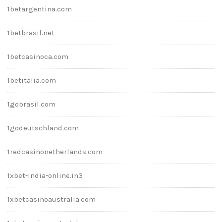
1betargentina.com
1betbrasil.net
1betcasinoca.com
1betitalia.com
1gobrasil.com
1godeutschland.com
1redcasinonetherlands.com
1xbet-india-online.in3
1xbetcasinoaustralia.com