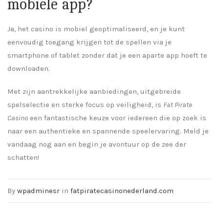
mobiele app?
Ja, het casino is mobiel geoptimaliseerd, en je kunt
eenvoudig toegang krijgen tot de spellen via je
smartphone of tablet zonder dat je een aparte app hoeft te
downloaden.
Met zijn aantrekkelijke aanbiedingen, uitgebreide
spelselectie en sterke focus op veiligheid, is
Fat Pirate
Casino
een fantastische keuze voor iedereen die op zoek is
naar een authentieke en spannende speelervaring. Meld je
vandaag nog aan en begin je avontuur op de zee der
schatten!
By
wpadminesr
in
fatpiratecasinonederland.com