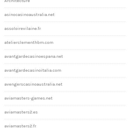
Architecture
asinocasinoaustralia.net
assoloirevilaine.fr
atelierclementhbm.com
avantgardecasinoespana.net
avantgardecasinoitalia.com
avengerscasinoaustralia.net
aviamasters-games.net
aviamasters2.es
aviamasters2.fr