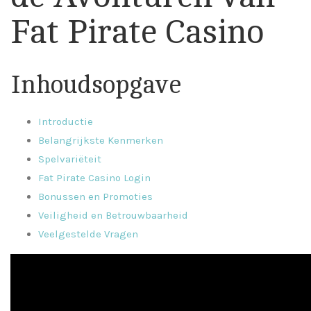
Fat Pirate Casino
Inhoudsopgave
Introductie
Belangrijkste Kenmerken
Spelvariëteit
Fat Pirate Casino Login
Bonussen en Promoties
Veiligheid en Betrouwbaarheid
Veelgestelde Vragen