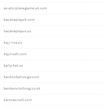
aviatorplanegame.uk.com
bacanaplayuk.com
bacanaplayus.us
baji-live.us
bajilivefr.com
bally-bet.us
bankonbetnorge.com
bantamclothing.co.uk
barzcasinofi.com