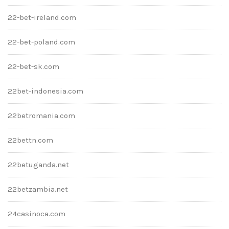
22-bet-ireland.com
22-bet-poland.com
22-bet-sk.com
22bet-indonesia.com
22betromania.com
22bettn.com
22betuganda.net
22betzambia.net
24casinoca.com