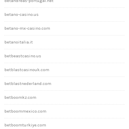
betandreas-portugal.net
betano-casino.us
betano-mx-casino.com
betanoitalia.it
betbeastcasino.us
betblastcasinouk.com
betblastnederland.com
betboomkz.com
betboommexico.com
betboomturkiye.com