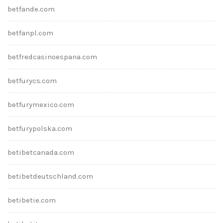
betfande.com
betfanpl.com
betfredcasinoespana.com
betfurycs.com
betfurymexico.com
betfurypolska.com
betibetcanada.com
betibetdeutschland.com
betibetie.com