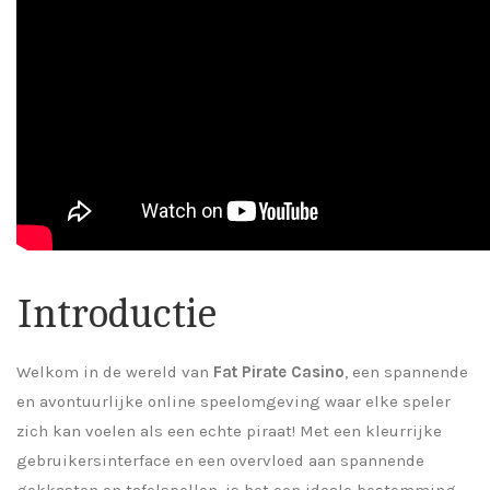
Introductie
Welkom in de wereld van
Fat Pirate Casino
, een spannende
en avontuurlijke online speelomgeving waar elke speler
zich kan voelen als een echte piraat! Met een kleurrijke
gebruikersinterface en een overvloed aan spannende
gokkasten en tafelspellen, is het een ideale bestemming