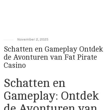
Schatten en Gameplay Ontdek de
Avonturen van Fat Pirate Casino
November 2, 2025
Schatten en Gameplay Ontdek
de Avonturen van Fat Pirate
Casino
Schatten en
Gameplay: Ontdek
de Avonturen van