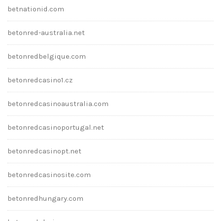
betnationid.com
betonred-australia.net
betonredbelgique.com
betonredcasino1.cz
betonredcasinoaustralia.com
betonredcasinoportugal.net
betonredcasinopt.net
betonredcasinosite.com
betonredhungary.com