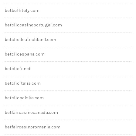
betbullitaly.com
betcliccasinoportugal.com
betclicdeutschland.com
betclicespana.com
betclicfr.net
betclicitalia.com
betclicpolska.com
betfaircasinocanada.com
betfaircasinoromania.com