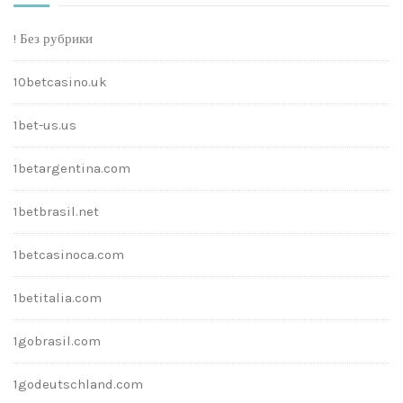
! Без рубрики
10betcasino.uk
1bet-us.us
1betargentina.com
1betbrasil.net
1betcasinoca.com
1betitalia.com
1gobrasil.com
1godeutschland.com