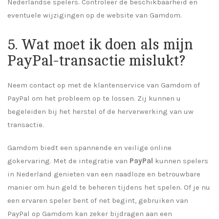
Nederlandse spelers. Controleer de beschikbaarheid en
eventuele wijzigingen op de website van Gamdom.
5. Wat moet ik doen als mijn
PayPal-transactie mislukt?
Neem contact op met de klantenservice van Gamdom of
PayPal om het probleem op te lossen. Zij kunnen u
begeleiden bij het herstel of de herverwerking van uw
transactie.
Gamdom biedt een spannende en veilige online
gokervaring. Met de integratie van
PayPal
kunnen spelers
in Nederland genieten van een naadloze en betrouwbare
manier om hun geld te beheren tijdens het spelen. Of je nu
een ervaren speler bent of net begint, gebruiken van
PayPal op Gamdom kan zeker bijdragen aan een