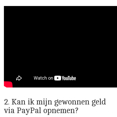
2. Kan ik mijn gewonnen geld
via PayPal opnemen?