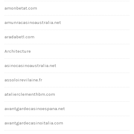
amonbetat.com
amunracasinoaustralia.net
aradabet1.com
Architecture
asinocasinoaustralia.net
assoloirevilaine.fr
atelierclementhbm.com
avantgardecasinoespana.net
avantgardecasinoitalia.com