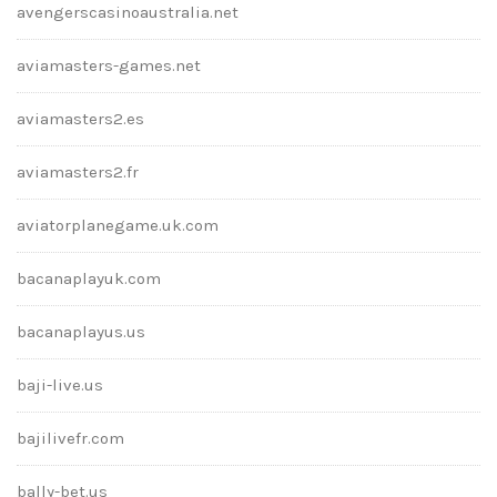
avengerscasinoaustralia.net
aviamasters-games.net
aviamasters2.es
aviamasters2.fr
aviatorplanegame.uk.com
bacanaplayuk.com
bacanaplayus.us
baji-live.us
bajilivefr.com
bally-bet.us