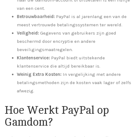
van een cent.
Betrouwbaarheid:
PayPal is al jarenlang een van de
meest vertrouwde betalingssystemen ter wereld.
Veiligheid:
Gegevens van gebruikers zijn goed
beschermd door encryptie en andere
beveiligingsmaatregelen.
Klantenservice:
PayPal biedt uitstekende
klantenservice die altijd bereikbaar is.
Weinig Extra Kosten:
In vergelijking met andere
betalingsmethoden zijn de kosten vaak lager of zelfs
afwezig.
Hoe Werkt PayPal op
Gamdom?