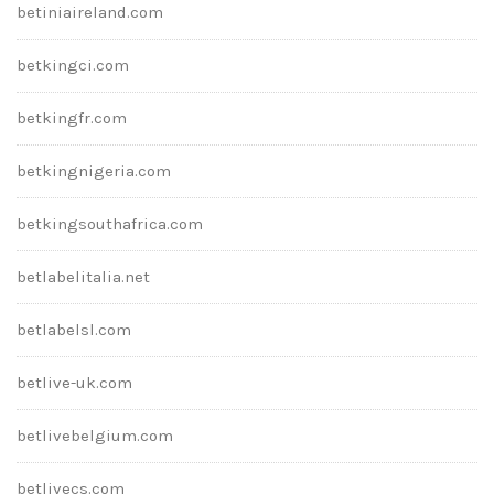
betiniaireland.com
betkingci.com
betkingfr.com
betkingnigeria.com
betkingsouthafrica.com
betlabelitalia.net
betlabelsl.com
betlive-uk.com
betlivebelgium.com
betlivecs.com