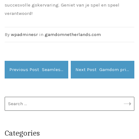
succesvolle gokervaring. Geniet van je spel en speel
verantwoord!
By
wpadminesr
in
gamdomnetherlands.com
Previous Post
Seamless Access to Gamdom Through Effortless Login Process
Next Post
Gamdom prisijungimo patarimai ir gudrybės
Categories