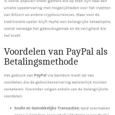
is vooral populair onder gamers die op zoek zijn naar een
unieke speelervaring met mogelijkheden voor het inzetten
van Bitcoin en andere cryptocurrencies. Maar voor de
traditionele speler blijft
PayPal
een belangrijke betaaloptie,
vooral vanwege het gebruiksgemak en de veiligheid die
het biedt.
Voordelen van PayPal als
Betalingsmethode
Het gebruik van
PayPal
via Gamdom biedt tal van
voordelen, die de gebruikerservaring aanzienlijk kunnen
verbeteren. Hieronder volgen enkele van de belangrijkste
voordelen:
Snelle en Gemakkelijke Transacties:
Geld overmaken
naar uw Gamdom-account of uitbetalen is een fluitje