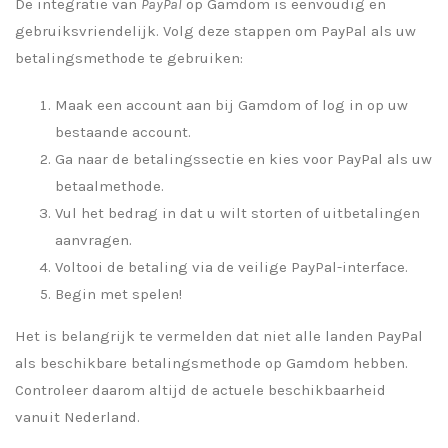
De integratie van
PayPal
op Gamdom is eenvoudig en
gebruiksvriendelijk. Volg deze stappen om PayPal als uw
betalingsmethode te gebruiken:
Maak een account aan bij Gamdom of log in op uw
bestaande account.
Ga naar de betalingssectie en kies voor PayPal als uw
betaalmethode.
Vul het bedrag in dat u wilt storten of uitbetalingen
aanvragen.
Voltooi de betaling via de veilige PayPal-interface.
Begin met spelen!
Het is belangrijk te vermelden dat niet alle landen PayPal
als beschikbare betalingsmethode op Gamdom hebben.
Controleer daarom altijd de actuele beschikbaarheid
vanuit Nederland.