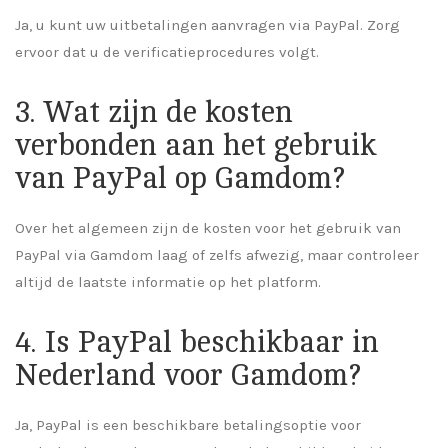
Ja, u kunt uw uitbetalingen aanvragen via PayPal. Zorg
ervoor dat u de verificatieprocedures volgt.
3. Wat zijn de kosten
verbonden aan het gebruik
van PayPal op Gamdom?
Over het algemeen zijn de kosten voor het gebruik van
PayPal via Gamdom laag of zelfs afwezig, maar controleer
altijd de laatste informatie op het platform.
4. Is PayPal beschikbaar in
Nederland voor Gamdom?
Ja, PayPal is een beschikbare betalingsoptie voor