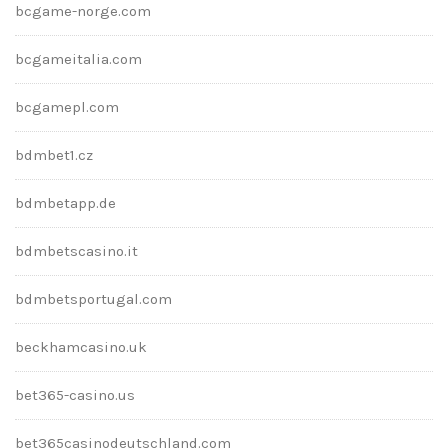
bcgame-norge.com
bcgameitalia.com
bcgamepl.com
bdmbet1.cz
bdmbetapp.de
bdmbetscasino.it
bdmbetsportugal.com
beckhamcasino.uk
bet365-casino.us
bet365casinodeutschland.com