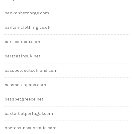
bankonbetnorge.com
bantamclothing.co.uk
barzcasinofi.com
barzcasinouk.net
bassbetdeutschland.com
bassbetespana.com
bassbetgreece.net
baxterbetportugal.com
bbetcasinoaustralia.com