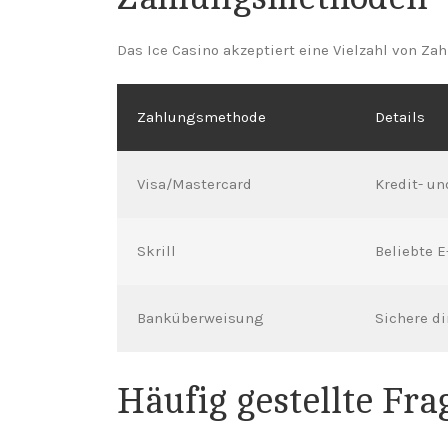
Das Ice Casino akzeptiert eine Vielzahl von Za
Zahlungsmethode
Details
Visa/Mastercard
Kredit- un
Skrill
Beliebte 
Banküberweisung
Sichere d
Häufig gestellte Fra