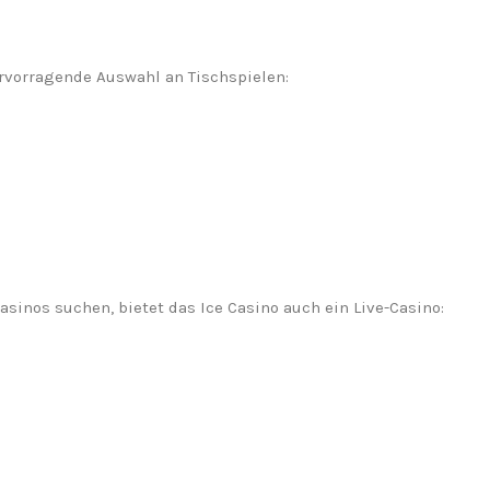
ervorragende Auswahl an Tischspielen:
asinos suchen, bietet das Ice Casino auch ein Live-Casino: