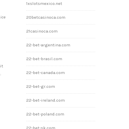
1xslotsmexico.net
n
ice
20betcasinoca.com
21casinoca.com
22-bet-argentina.com
22-bet-brasil.com
it
22-bet-canada.com
.
22-bet-gr.com
22-bet-ireland.com
22-bet-poland.com
22-bet-sk.com