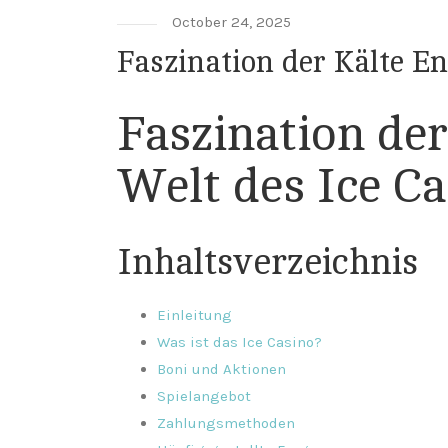
October 24, 2025
Faszination der Kälte En
Faszination der
Welt des Ice Ca
Inhaltsverzeichnis
Einleitung
Was ist das Ice Casino?
Boni und Aktionen
Spielangebot
Zahlungsmethoden