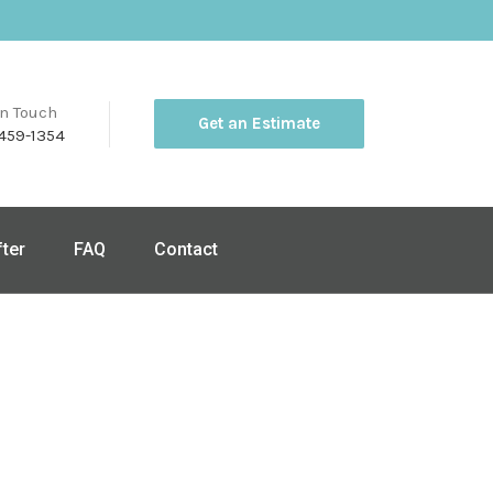
in Touch
Get an Estimate
459-1354
fter
FAQ
Contact
 Ice Casino