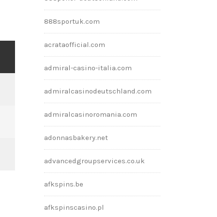
888sportuk.com
acrataofficial.com
admiral-casino-italia.com
admiralcasinodeutschland.com
admiralcasinoromania.com
adonnasbakery.net
advancedgroupservices.co.uk
afkspins.be
afkspinscasino.pl