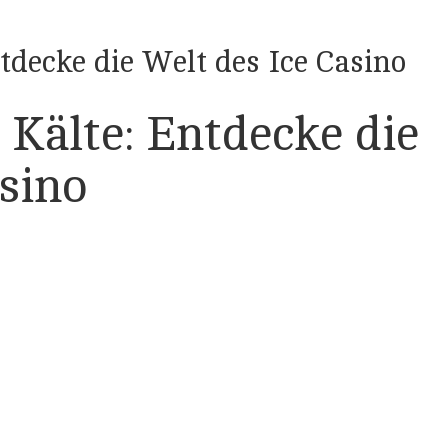
tdecke die Welt des Ice Casino
 Kälte: Entdecke die
sino