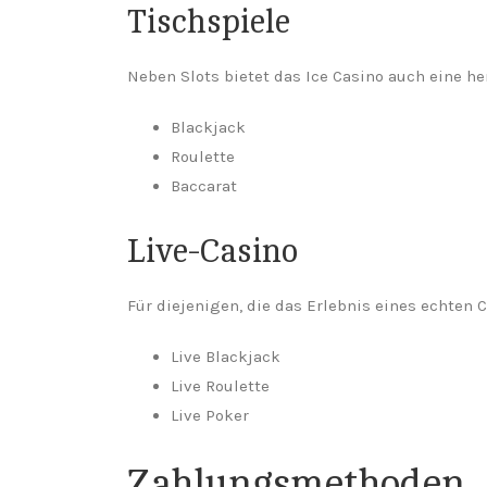
Tischspiele
Neben Slots bietet das Ice Casino auch eine h
Blackjack
Roulette
Baccarat
Live-Casino
Für diejenigen, die das Erlebnis eines echten C
Live Blackjack
Live Roulette
Live Poker
Zahlungsmethoden