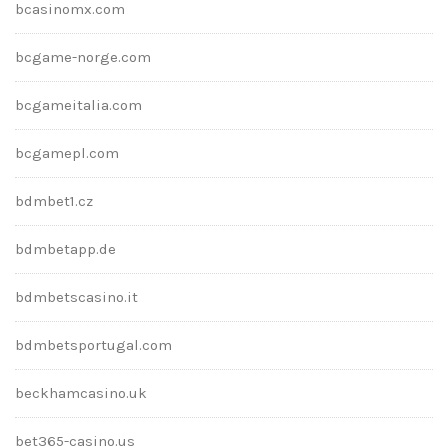
bcasinomx.com
bcgame-norge.com
bcgameitalia.com
bcgamepl.com
bdmbet1.cz
bdmbetapp.de
bdmbetscasino.it
bdmbetsportugal.com
beckhamcasino.uk
bet365-casino.us