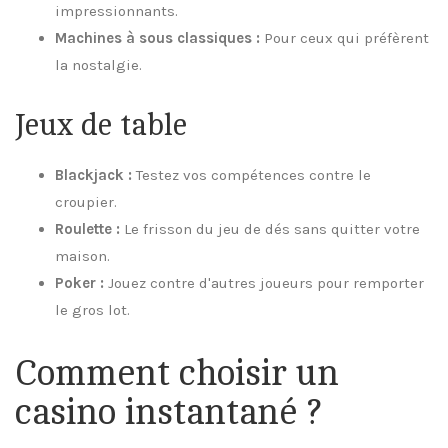
impressionnants.
Machines à sous classiques :
Pour ceux qui préfèrent
la nostalgie.
Jeux de table
Blackjack :
Testez vos compétences contre le
croupier.
Roulette :
Le frisson du jeu de dés sans quitter votre
maison.
Poker :
Jouez contre d'autres joueurs pour remporter
le gros lot.
Comment choisir un
casino instantané ?