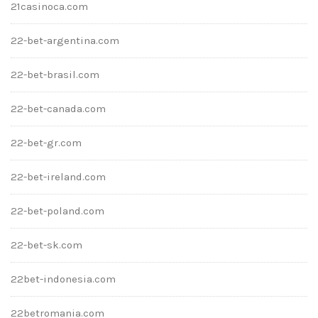
21casinoca.com
22-bet-argentina.com
22-bet-brasil.com
22-bet-canada.com
22-bet-gr.com
22-bet-ireland.com
22-bet-poland.com
22-bet-sk.com
22bet-indonesia.com
22betromania.com