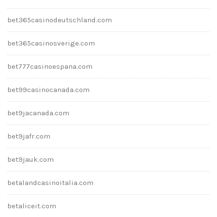
bet365casinodeutschland.com
bet365casinosverige.com
bet777casinoespana.com
bet99casinocanada.com
bet9jacanada.com
bet9jafr.com
bet9jauk.com
betalandcasinoitalia.com
betaliceit.com