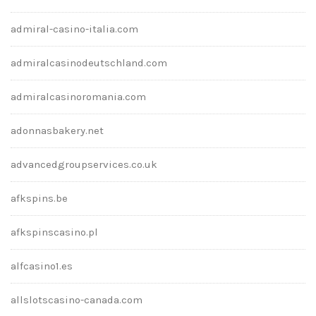
admiral-casino-italia.com
admiralcasinodeutschland.com
admiralcasinoromania.com
adonnasbakery.net
advancedgroupservices.co.uk
afkspins.be
afkspinscasino.pl
alfcasino1.es
allslotscasino-canada.com