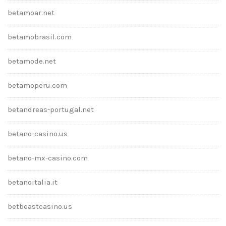
betamoar.net
betamobrasil.com
betamode.net
betamoperu.com
betandreas-portugal.net
betano-casino.us
betano-mx-casino.com
betanoitalia.it
betbeastcasino.us