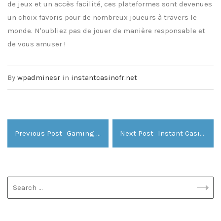
de jeux et un accès facilité, ces plateformes sont devenues
un choix favoris pour de nombreux joueurs à travers le
monde. N'oubliez pas de jouer de manière responsable et
de vous amuser !
By
wpadminesr
in
instantcasinofr.net
Previous Post
Gaming Odyssey The Rise of Casino Culture in New Zealand Gaming Clubs
Next Post
Instant Casino App voor Onmiddellijk Spelplezier