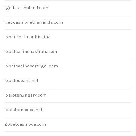
1godeutschland.com
1redcasinonetherlands.com
1xbet-india-online.in3
1xbetcasinoaustralia.com
1xbetcasinoportugal.com
1xbetespana.net
1xslotshungary.com
1xslotsmexico.net
20betcasinoca.com