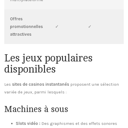
Offres
promotionnelles
✓
✓
attractives
Les jeux populaires
disponibles
Les
sites de casinos instantanés
proposent une sélection
variée de jeux, parmi lesquels :
Machines à sous
Slots vidéo :
Des graphismes et des effets sonores