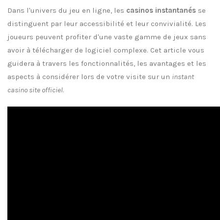
Dans l'univers du jeu en ligne, les
casinos instantanés
se
distinguent par leur accessibilité et leur convivialité. Les
joueurs peuvent profiter d'une vaste gamme de jeux sans
avoir à télécharger de logiciel complexe. Cet article vous
guidera à travers les fonctionnalités, les avantages et les
aspects à considérer lors de votre visite sur un
instant
casino site officiel
.