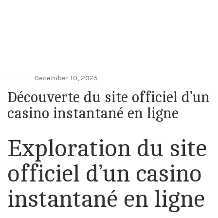
Découverte du site officiel d’un casino
instantané en ligne
December 10, 2025
Découverte du site officiel d’un
casino instantané en ligne
Exploration du site
officiel d’un casino
instantané en ligne