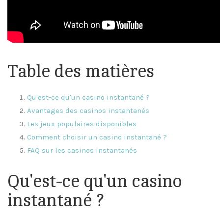
Table des matières
Qu'est-ce qu'un casino instantané ?
Avantages des casinos instantanés
Les jeux populaires disponibles
Comment choisir un casino instantané ?
FAQ sur les casinos instantanés
Qu'est-ce qu'un casino
instantané ?