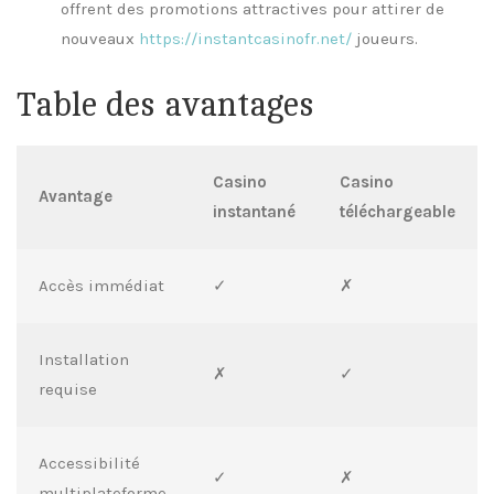
offrent des promotions attractives pour attirer de
nouveaux
https://instantcasinofr.net/
joueurs.
Table des avantages
Casino
Casino
Avantage
instantané
téléchargeable
Accès immédiat
✓
✗
Installation
✗
✓
requise
Accessibilité
✓
✗
multiplateforme