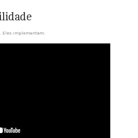
ilidade
s. Eles implementam: