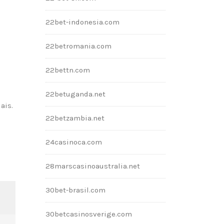
22bet-indonesia.com
22betromania.com
22bettn.com
22betuganda.net
ais.
22betzambia.net
24casinoca.com
28marscasinoaustralia.net
30bet-brasil.com
30betcasinosverige.com