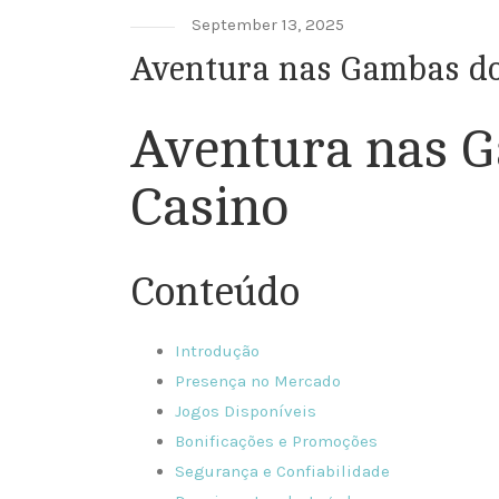
September 13, 2025
Aventura nas Gambas do
Aventura nas G
Casino
Conteúdo
Introdução
Presença no Mercado
Jogos Disponíveis
Bonificações e Promoções
Segurança e Confiabilidade