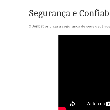
Segurança e Confiab
O
Jonbet
prioriza a segurança de seus usuário