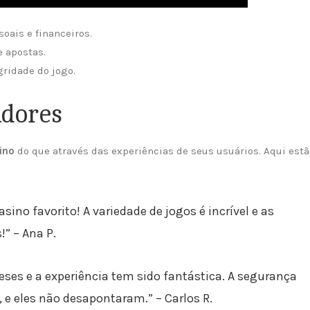
oais e financeiros.
e apostas.
gridade do jogo.
adores
ino
do que através das experiências de seus usuários. Aqui estã
ino favorito! A variedade de jogos é incrível e as
” – Ana P.
ses e a experiência tem sido fantástica. A segurança
 e eles não desapontaram.” – Carlos R.