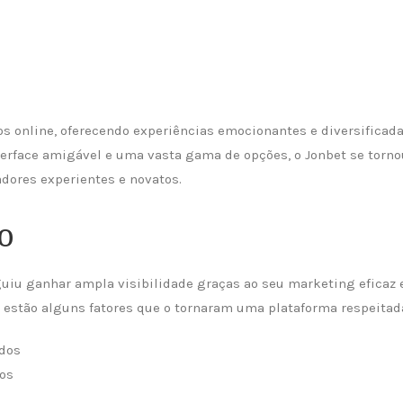
os online, oferecendo experiências emocionantes e diversificad
erface amigável e uma vasta gama de opções, o Jonbet se torno
dores experientes e novatos.
o
uiu ganhar ampla visibilidade graças ao seu marketing eficaz 
i estão alguns fatores que o tornaram uma plataforma respeitad
dos
os