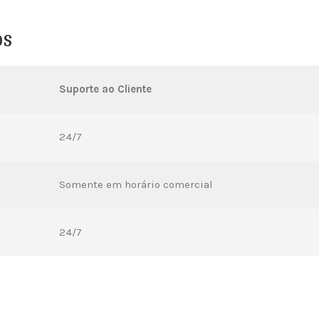
os
Suporte ao Cliente
24/7
Somente em horário comercial
24/7