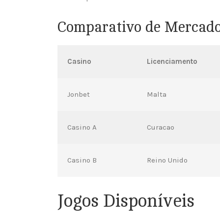
Comparativo de Mercad
Casino
Licenciamento
Jonbet
Malta
Casino A
Curacao
Casino B
Reino Unido
Jogos Disponíveis