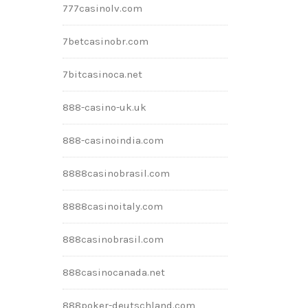
777casinolv.com
7betcasinobr.com
7bitcasinoca.net
888-casino-uk.uk
888-casinoindia.com
8888casinobrasil.com
8888casinoitaly.com
888casinobrasil.com
888casinocanada.net
888poker-deutschland.com