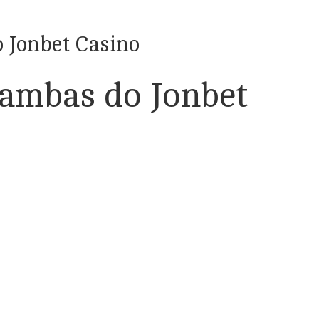
 Jonbet Casino
ambas do Jonbet