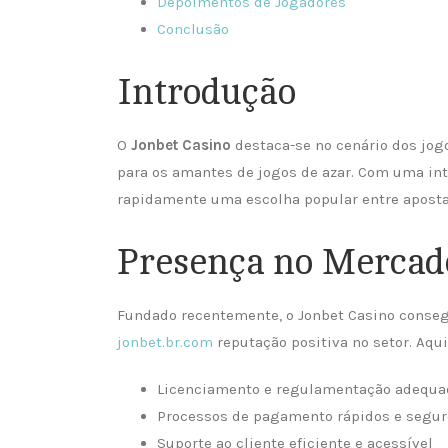
Depoimentos de Jogadores
Conclusão
Introdução
O
Jonbet Casino
destaca-se no cenário dos jog
para os amantes de jogos de azar. Com uma int
rapidamente uma escolha popular entre aposta
Presença no Mercad
Fundado recentemente, o Jonbet Casino conseg
jonbet.br.com
reputação positiva no setor. Aqu
Licenciamento e regulamentação adequa
Processos de pagamento rápidos e segur
Suporte ao cliente eficiente e acessível