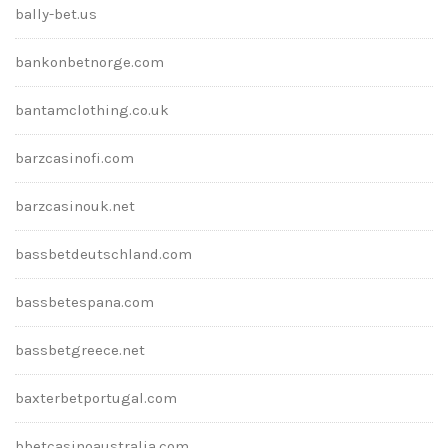
bally-bet.us
bankonbetnorge.com
bantamclothing.co.uk
barzcasinofi.com
barzcasinouk.net
bassbetdeutschland.com
bassbetespana.com
bassbetgreece.net
baxterbetportugal.com
bbetcasinoaustralia.com