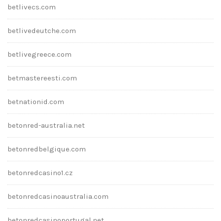
betlivecs.com
betlivedeutche.com
betlivegreece.com
betmastereesti.com
betnationid.com
betonred-australia.net
betonredbelgique.com
betonredcasino1.cz
betonredcasinoaustralia.com
betonredcasinoportugal.net