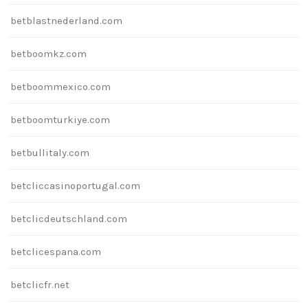
betblastnederland.com
betboomkz.com
betboommexico.com
betboomturkiye.com
betbullitaly.com
betcliccasinoportugal.com
betclicdeutschland.com
betclicespana.com
betclicfr.net