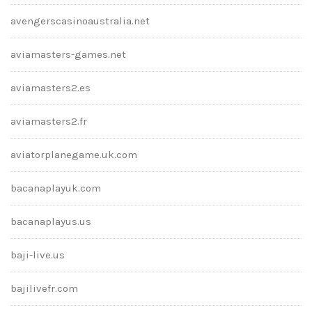
avengerscasinoaustralia.net
aviamasters-games.net
aviamasters2.es
aviamasters2.fr
aviatorplanegame.uk.com
bacanaplayuk.com
bacanaplayus.us
baji-live.us
bajilivefr.com