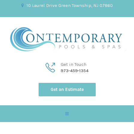
10 Laurel Drive Green Township, NJ 07860
Get in Touch
973-459-1354
Get an Estimate