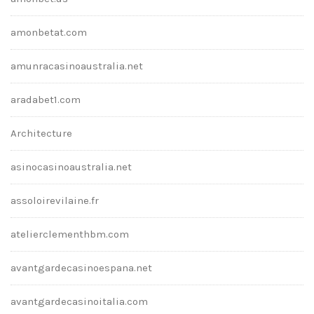
amonbetat.com
amunracasinoaustralia.net
aradabet1.com
Architecture
asinocasinoaustralia.net
assoloirevilaine.fr
atelierclementhbm.com
avantgardecasinoespana.net
avantgardecasinoitalia.com