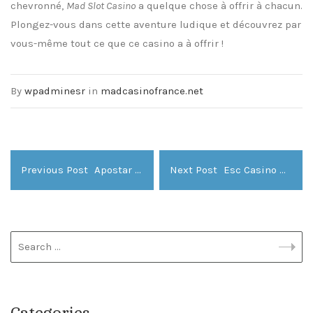
chevronné,
Mad Slot Casino
a quelque chose à offrir à chacun.
Plongez-vous dans cette aventure ludique et découvrez par
vous-même tout ce que ce casino a à offrir !
By
wpadminesr
in
madcasinofrance.net
Previous Post
Apostar no Vermelho Legal Desencadeia Emoções e Oportunidades
Next Post
Esc Casino Estoril um Oásis de Glamour e Emoção à Beira do Mar