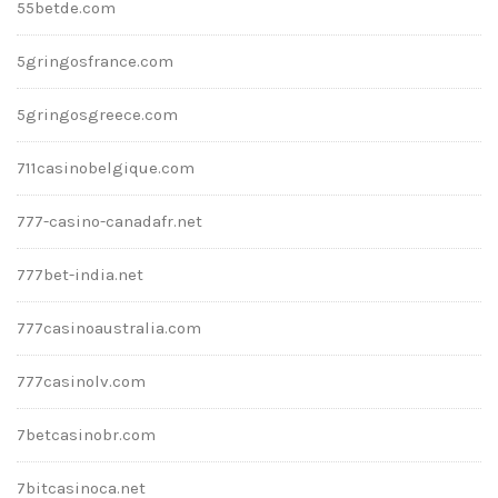
55betde.com
5gringosfrance.com
5gringosgreece.com
711casinobelgique.com
777-casino-canadafr.net
777bet-india.net
777casinoaustralia.com
777casinolv.com
7betcasinobr.com
7bitcasinoca.net