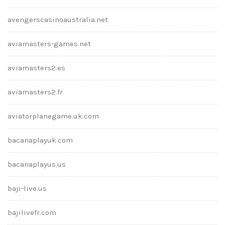
avengerscasinoaustralia.net
aviamasters-games.net
aviamasters2.es
aviamasters2.fr
aviatorplanegame.uk.com
bacanaplayuk.com
bacanaplayus.us
baji-live.us
bajilivefr.com