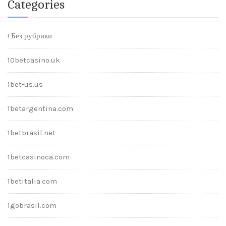
Categories
! Без рубрики
10betcasino.uk
1bet-us.us
1betargentina.com
1betbrasil.net
1betcasinoca.com
1betitalia.com
1gobrasil.com