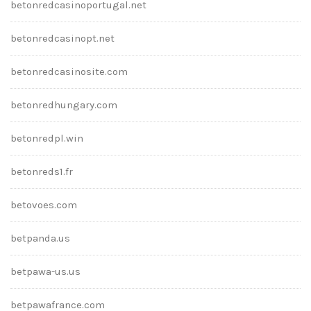
betonredcasinoportugal.net
betonredcasinopt.net
betonredcasinosite.com
betonredhungary.com
betonredpl.win
betonreds1.fr
betovoes.com
betpanda.us
betpawa-us.us
betpawafrance.com