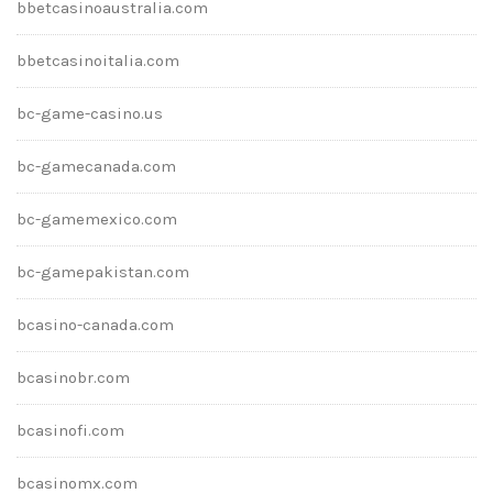
bbetcasinoaustralia.com
bbetcasinoitalia.com
bc-game-casino.us
bc-gamecanada.com
bc-gamemexico.com
bc-gamepakistan.com
bcasino-canada.com
bcasinobr.com
bcasinofi.com
bcasinomx.com