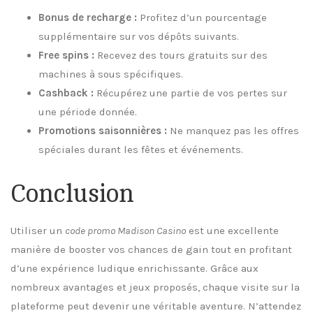
Bonus de recharge :
Profitez d’un pourcentage
supplémentaire sur vos dépôts suivants.
Free spins :
Recevez des tours gratuits sur des
machines à sous spécifiques.
Cashback :
Récupérez une partie de vos pertes sur
une période donnée.
Promotions saisonnières :
Ne manquez pas les offres
spéciales durant les fêtes et événements.
Conclusion
Utiliser un
code promo Madison Casino
est une excellente
manière de booster vos chances de gain tout en profitant
d’une expérience ludique enrichissante. Grâce aux
nombreux avantages et jeux proposés, chaque visite sur la
plateforme peut devenir une véritable aventure. N’attendez