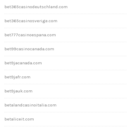
bet365casinodeutschland.com
bet365casinosverige.com
bet777casinoespana.com
bet99casinocanada.com
bet9jacanada.com
bet9jafr.com
bet9jauk.com
betalandcasinoitalia.com
betaliceit.com