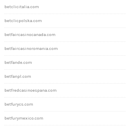
betclicitalia.com
betclicpolska.com
betfaircasinocanada.com
betfaircasinoromania.com
betfande.com
betfanpl.com
betfredcasinoespana.com
betfurycs.com
betfurymexico.com