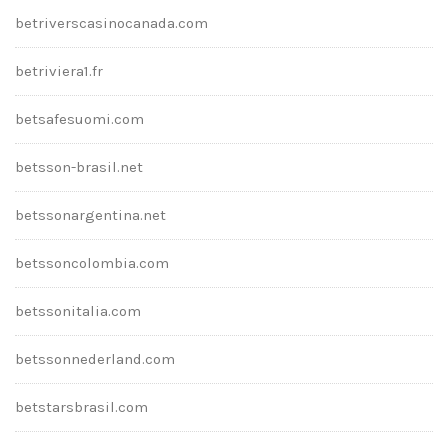
betriverscasinocanada.com
betriviera1.fr
betsafesuomi.com
betsson-brasil.net
betssonargentina.net
betssoncolombia.com
betssonitalia.com
betssonnederland.com
betstarsbrasil.com