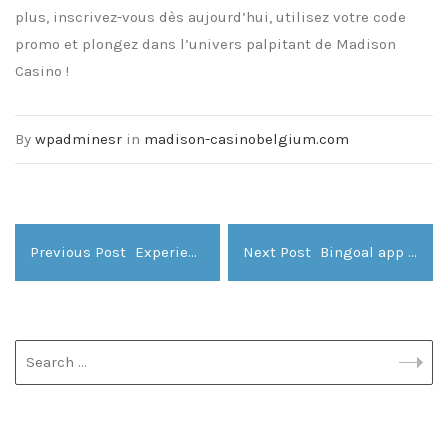
plus, inscrivez-vous dès aujourd’hui, utilisez votre code
promo et plongez dans l’univers palpitant de Madison
Casino !
By
wpadminesr
in
madison-casinobelgium.com
Previous Post
Experience the Allure of Lady Luck at Casino Peppermill’s Vibrant Oasis
Next Post
Bingoal app l’expérience immersive qui redéfinit le jeu en ligne