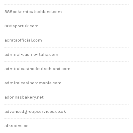
888poker-deutschland.com
888sportuk.com
acrataofficial.com
admiral-casino-italia.com
admiralcasinodeutschland.com
admiralcasinoromania.com
adonnasbakery.net
advancedgroupservices.co.uk
afkspins.be