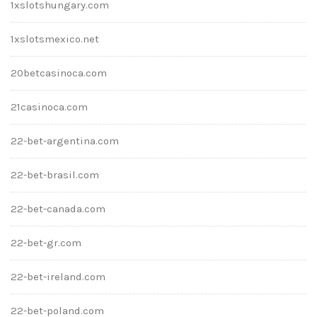
1xslotshungary.com
1xslotsmexico.net
20betcasinoca.com
21casinoca.com
22-bet-argentina.com
22-bet-brasil.com
22-bet-canada.com
22-bet-gr.com
22-bet-ireland.com
22-bet-poland.com