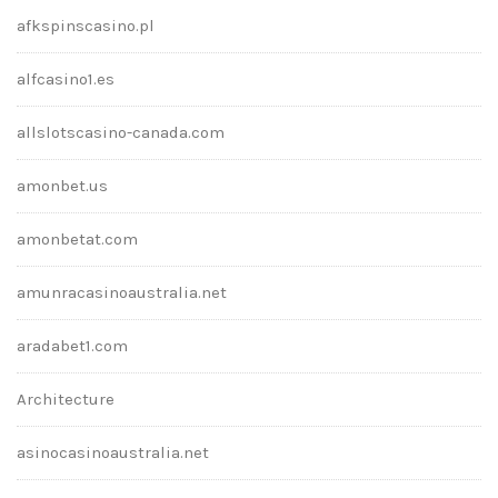
afkspinscasino.pl
alfcasino1.es
allslotscasino-canada.com
amonbet.us
amonbetat.com
amunracasinoaustralia.net
aradabet1.com
Architecture
asinocasinoaustralia.net