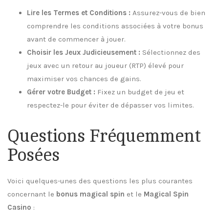
Lire les Termes et Conditions :
Assurez-vous de bien
comprendre les conditions associées à votre bonus
avant de commencer à jouer.
Choisir les Jeux Judicieusement :
Sélectionnez des
jeux avec un retour au joueur (RTP) élevé pour
maximiser vos chances de gains.
Gérer votre Budget :
Fixez un budget de jeu et
respectez-le pour éviter de dépasser vos limites.
Questions Fréquemment
Posées
Voici quelques-unes des questions les plus courantes
concernant le
bonus magical spin
et le
Magical Spin
Casino
: