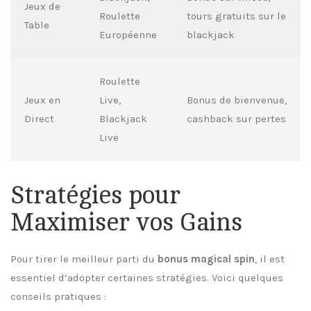
Jeux de
Roulette
tours gratuits sur le
Table
Européenne
blackjack
Roulette
Jeux en
Live,
Bonus de bienvenue,
Direct
Blackjack
cashback sur pertes
Live
Stratégies pour
Maximiser vos Gains
Pour tirer le meilleur parti du
bonus magical spin
, il est
essentiel d’adopter certaines stratégies. Voici quelques
conseils pratiques :