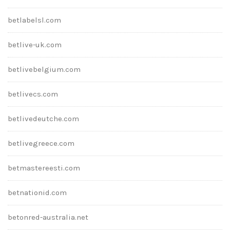
betlabelsl.com
betlive-uk.com
betlivebelgium.com
betlivecs.com
betlivedeutche.com
betlivegreece.com
betmastereesti.com
betnationid.com
betonred-australia.net