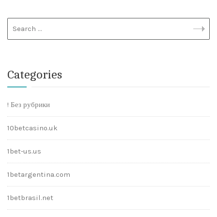
Categories
! Без рубрики
10betcasino.uk
1bet-us.us
1betargentina.com
1betbrasil.net