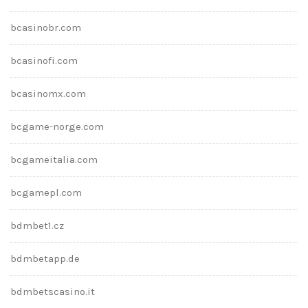
bcasinobr.com
bcasinofi.com
bcasinomx.com
bcgame-norge.com
bcgameitalia.com
bcgamepl.com
bdmbet1.cz
bdmbetapp.de
bdmbetscasino.it