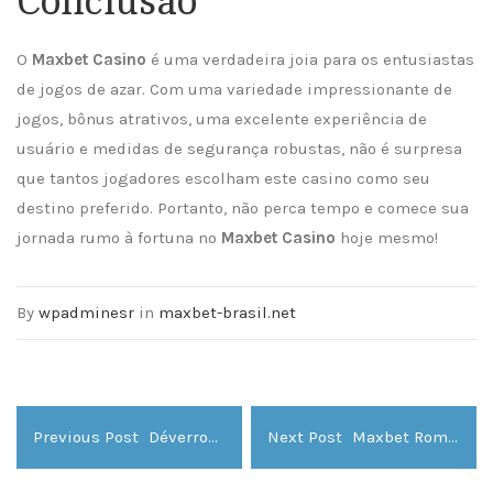
Conclusão
O
Maxbet Casino
é uma verdadeira joia para os entusiastas
de jogos de azar. Com uma variedade impressionante de
jogos, bônus atrativos, uma excelente experiência de
usuário e medidas de segurança robustas, não é surpresa
que tantos jogadores escolham este casino como seu
destino preferido. Portanto, não perca tempo e comece sua
jornada rumo à fortuna no
Maxbet Casino
hoje mesmo!
By
wpadminesr
in
maxbet-brasil.net
Previous Post
Déverrouillez l’univers palpitant de Maxbet avec votre connexion
Next Post
Maxbet Romania unleashes thrilling bets for bold adventurers