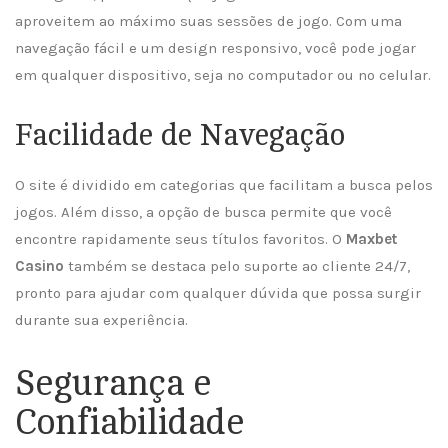
aproveitem ao máximo suas sessões de jogo. Com uma
navegação fácil e um design responsivo, você pode jogar
em qualquer dispositivo, seja no computador ou no celular.
Facilidade de Navegação
O site é dividido em categorias que facilitam a busca pelos
jogos. Além disso, a opção de busca permite que você
encontre rapidamente seus títulos favoritos. O
Maxbet
Casino
também se destaca pelo suporte ao cliente 24/7,
pronto para ajudar com qualquer dúvida que possa surgir
durante sua experiência.
Segurança e
Confiabilidade