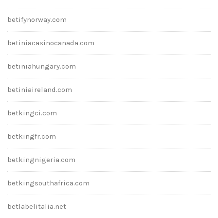
betifynorway.com
betiniacasinocanada.com
betiniahungary.com
betiniaireland.com
betkingci.com
betkingfr.com
betkingnigeria.com
betkingsouthafrica.com
betlabelitalia.net