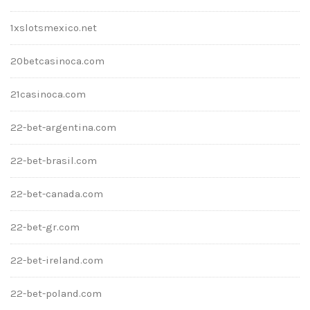
1xslotsmexico.net
20betcasinoca.com
21casinoca.com
22-bet-argentina.com
22-bet-brasil.com
22-bet-canada.com
22-bet-gr.com
22-bet-ireland.com
22-bet-poland.com