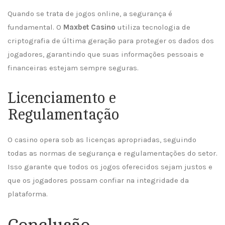
Quando se trata de jogos online, a segurança é
fundamental. O
Maxbet Casino
utiliza tecnologia de
criptografia de última geração para proteger os dados dos
jogadores, garantindo que suas informações pessoais e
financeiras estejam sempre seguras.
Licenciamento e
Regulamentação
O casino opera sob as licenças apropriadas, seguindo
todas as normas de segurança e regulamentações do setor.
Isso garante que todos os jogos oferecidos sejam justos e
que os jogadores possam confiar na integridade da
plataforma.