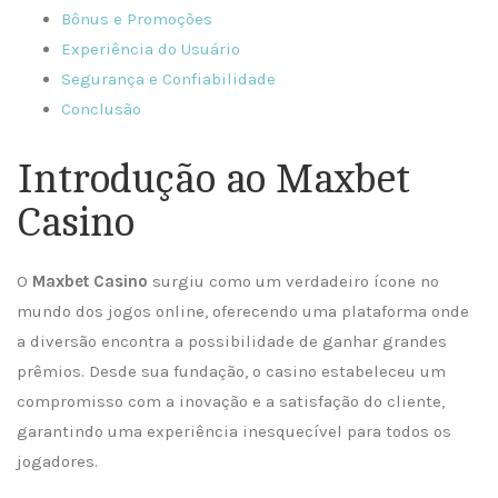
Bônus e Promoções
Experiência do Usuário
Segurança e Confiabilidade
Conclusão
Introdução ao Maxbet
Casino
O
Maxbet Casino
surgiu como um verdadeiro ícone no
mundo dos jogos online, oferecendo uma plataforma onde
a diversão encontra a possibilidade de ganhar grandes
prêmios. Desde sua fundação, o casino estabeleceu um
compromisso com a inovação e a satisfação do cliente,
garantindo uma experiência inesquecível para todos os
jogadores.