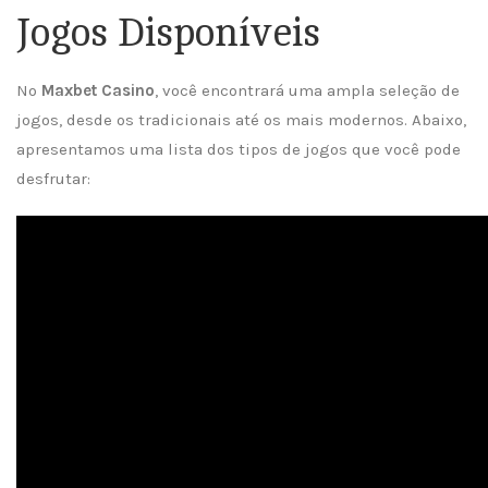
Jogos Disponíveis
No
Maxbet Casino
, você encontrará uma ampla seleção de
jogos, desde os tradicionais até os mais modernos. Abaixo,
apresentamos uma lista dos tipos de jogos que você pode
desfrutar: