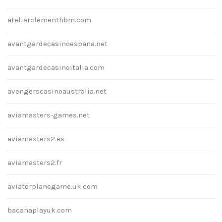
atelierclementhbm.com
avantgardecasinoespana.net
avantgardecasinoitalia.com
avengerscasinoaustralia.net
aviamasters-games.net
aviamasters2.es
aviamasters2.fr
aviatorplanegame.uk.com
bacanaplayuk.com