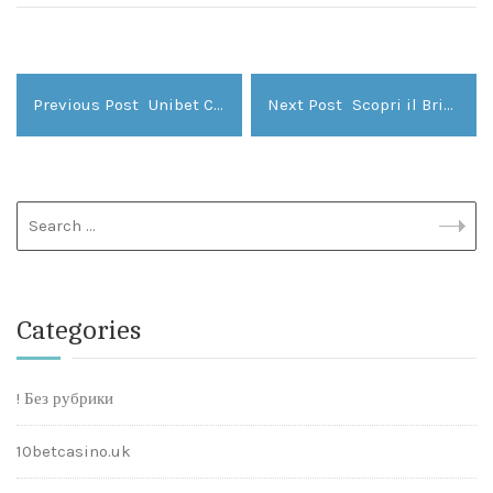
Previous Post
Unibet Casino Canada Your Gateway to an Exciting Gaming Adventure
Next Post
Scopri il Brivido della Vittoria con la Registrazione Maxbet
Categories
! Без рубрики
10betcasino.uk