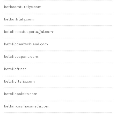
betboomturkiye.com
betbullitaly.com
betcliccasinoportugal.com
betclicdeutschland.com
betclicespana.com
betclicfr.net
betclicitalia.com
betclicpolska.com
betfaircasinocanada.com