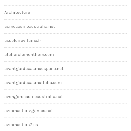
Architecture
asinocasinoaustralia.net
assoloirevilaine.fr
atelierclementhbm.com
avantgardecasinoespana.net
avantgardecasinoitalia.com
avengerscasinoaustralia.net
aviamasters-games.net
aviamasters2.es