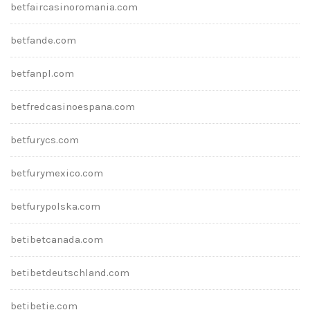
betfaircasinoromania.com
betfande.com
betfanpl.com
betfredcasinoespana.com
betfurycs.com
betfurymexico.com
betfurypolska.com
betibetcanada.com
betibetdeutschland.com
betibetie.com