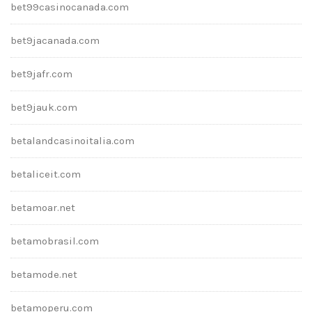
bet99casinocanada.com
bet9jacanada.com
bet9jafr.com
bet9jauk.com
betalandcasinoitalia.com
betaliceit.com
betamoar.net
betamobrasil.com
betamode.net
betamoperu.com