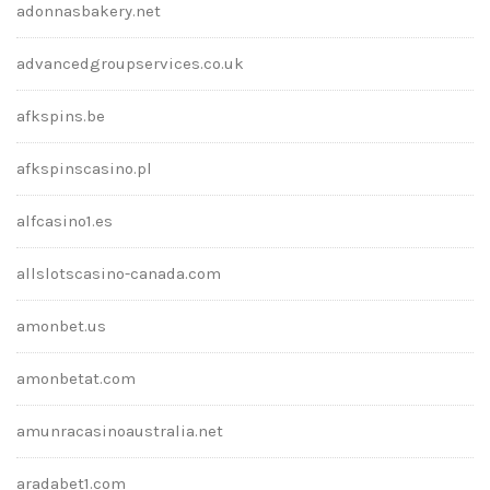
adonnasbakery.net
advancedgroupservices.co.uk
afkspins.be
afkspinscasino.pl
alfcasino1.es
allslotscasino-canada.com
amonbet.us
amonbetat.com
amunracasinoaustralia.net
aradabet1.com