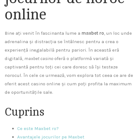
online
Bine ați venit în fascinanta lume a
maxbet ro
, un loc unde
adrenalina și distracția se întâlnesc pentru a crea o
experiență inegalabilă pentru pariori. În această eră
digitală,
maxbet casino
oferă o platformă variată și
captivantă pentru toți cei care doresc să își testeze
norocul. În cele ce urmează, vom explora tot ceea ce are de
oferit acest casino online și cum poți profita la maximum
de oportunitățile sale.
Cuprins
Ce este Maxbet ro?
Avantajele jocurilor pe Maxbet