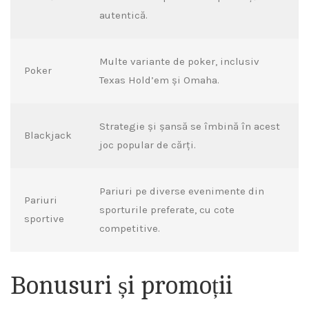
autentică.
Multe variante de poker, inclusiv
Poker
Texas Hold’em și Omaha.
Strategie și șansă se îmbină în acest
Blackjack
joc popular de cărți.
Pariuri pe diverse evenimente din
Pariuri
sporturile preferate, cu cote
sportive
competitive.
Bonusuri și promoții