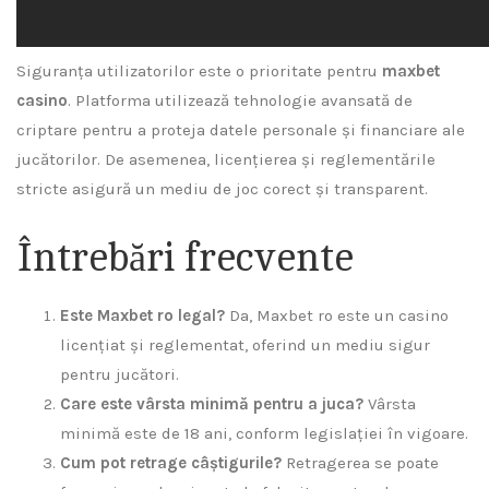
Siguranța utilizatorilor este o prioritate pentru
maxbet
casino
. Platforma utilizează tehnologie avansată de
criptare pentru a proteja datele personale și financiare ale
jucătorilor. De asemenea, licențierea și reglementările
stricte asigură un mediu de joc corect și transparent.
Întrebări frecvente
Este Maxbet ro legal?
Da, Maxbet ro este un casino
licențiat și reglementat, oferind un mediu sigur
pentru jucători.
Care este vârsta minimă pentru a juca?
Vârsta
minimă este de 18 ani, conform legislației în vigoare.
Cum pot retrage câștigurile?
Retragerea se poate