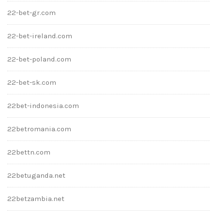
22-bet-gr.com
22-bet-ireland.com
22-bet-poland.com
22-bet-sk.com
22bet-indonesia.com
22betromania.com
22bettn.com
22betuganda.net
22betzambia.net