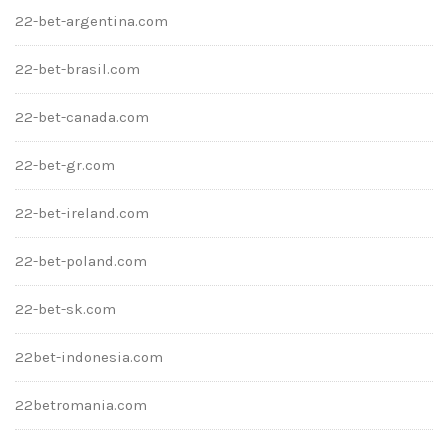
22-bet-argentina.com
22-bet-brasil.com
22-bet-canada.com
22-bet-gr.com
22-bet-ireland.com
22-bet-poland.com
22-bet-sk.com
22bet-indonesia.com
22betromania.com