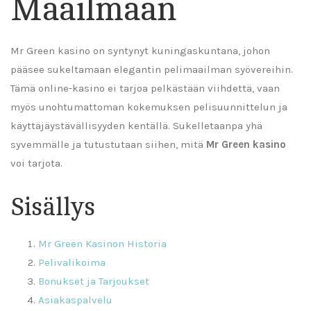
Maailmaan
Mr Green kasino on syntynyt kuningaskuntana, johon
pääsee sukeltamaan elegantin pelimaailman syövereihin.
Tämä online-kasino ei tarjoa pelkästään viihdettä, vaan
myös unohtumattoman kokemuksen pelisuunnittelun ja
käyttäjäystävällisyyden kentällä. Sukelletaanpa yhä
syvemmälle ja tutustutaan siihen, mitä
Mr Green kasino
voi tarjota.
Sisällys
Mr Green Kasinon Historia
Pelivalikoima
Bonukset ja Tarjoukset
Asiakaspalvelu