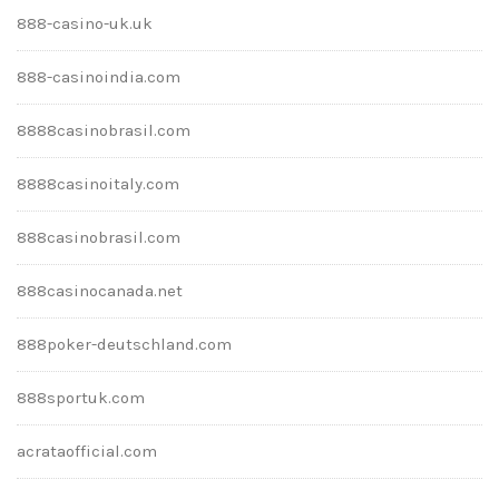
888-casino-uk.uk
888-casinoindia.com
8888casinobrasil.com
8888casinoitaly.com
888casinobrasil.com
888casinocanada.net
888poker-deutschland.com
888sportuk.com
acrataofficial.com