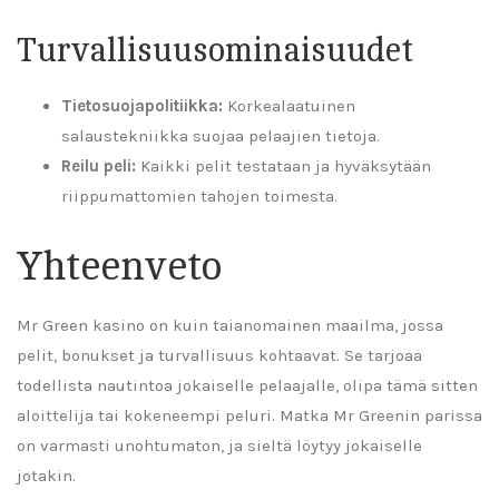
Turvallisuusominaisuudet
Tietosuojapolitiikka:
Korkealaatuinen
salaustekniikka suojaa pelaajien tietoja.
Reilu peli:
Kaikki pelit testataan ja hyväksytään
riippumattomien tahojen toimesta.
Yhteenveto
Mr Green kasino on kuin taianomainen maailma, jossa
pelit, bonukset ja turvallisuus kohtaavat. Se tarjoaa
todellista nautintoa jokaiselle pelaajalle, olipa tämä sitten
aloittelija tai kokeneempi peluri. Matka Mr Greenin parissa
on varmasti unohtumaton, ja sieltä löytyy jokaiselle
jotakin.