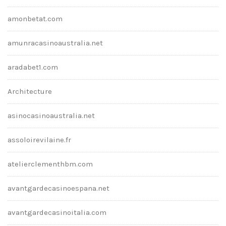
amonbetat.com
amunracasinoaustralia.net
aradabet1.com
Architecture
asinocasinoaustralia.net
assoloirevilaine.fr
atelierclementhbm.com
avantgardecasinoespana.net
avantgardecasinoitalia.com