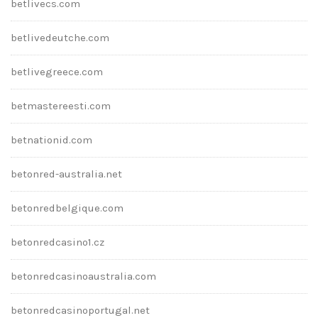
betlivecs.com
betlivedeutche.com
betlivegreece.com
betmastereesti.com
betnationid.com
betonred-australia.net
betonredbelgique.com
betonredcasino1.cz
betonredcasinoaustralia.com
betonredcasinoportugal.net