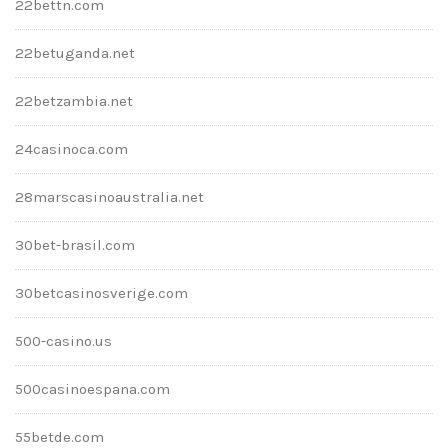
22bettn.com
22betuganda.net
22betzambia.net
24casinoca.com
28marscasinoaustralia.net
30bet-brasil.com
30betcasinosverige.com
500-casino.us
500casinoespana.com
55betde.com