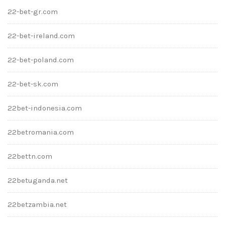
22-bet-gr.com
22-bet-ireland.com
22-bet-poland.com
22-bet-sk.com
22bet-indonesia.com
22betromania.com
22bettn.com
22betuganda.net
22betzambia.net