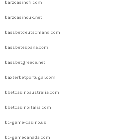
barzcasinofi.com
barzcasinouk.net
bassbetdeutschland.com
bassbetespana.com
bassbetgreece.net
baxterbetportugal.com
bbetcasinoaustralia.com
bbetcasinoitalia.com
bc-game-casino.us
bc-gamecanada.com