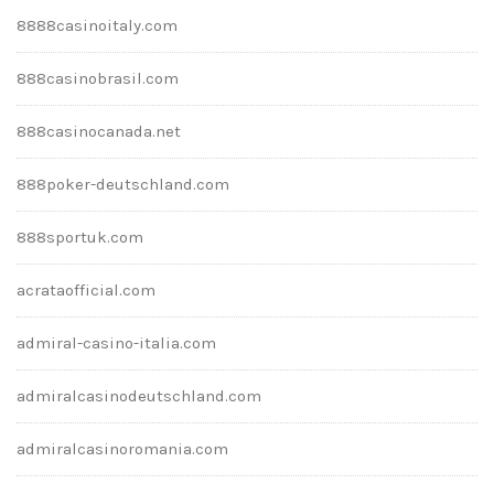
8888casinoitaly.com
888casinobrasil.com
888casinocanada.net
888poker-deutschland.com
888sportuk.com
acrataofficial.com
admiral-casino-italia.com
admiralcasinodeutschland.com
admiralcasinoromania.com