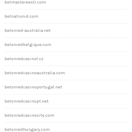
betmastereesti.com
betnationid.com
betonred-australia.net
betonredbelgique.com
betonredcasino1.cz
betonredcasinoaustralia.com
betonredcasinoportugal.net
betonredcasinopt.net
betonredcasinosite.com
betonredhungary.com