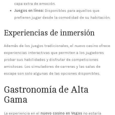
capa extra de emoción.
Juegos en línea:
Disponibles para aquellos que
prefieren jugar desde la comodidad de su habitación.
Experiencias de inmersión
Además de los juegos tradicionales, el nuevo casino ofrece
experiencias interactivas que permiten a los jugadores
probar sus habilidades y disfrutar de competiciones
amistosas. Los simuladores de carreras y las salas de
escape son solo algunas de las opciones disponibles.
Gastronomía de Alta
Gama
La experiencia en el
nuevo casino en Vegas
no estaría