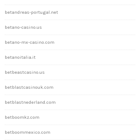
betandreas-portugal.net
betano-casino.us
betano-mx-casino.com
betanoitalia.it
betbeastcasino.us
betblastcasinouk.com
betblastnederland.com
betboomkz.com
betboommexico.com