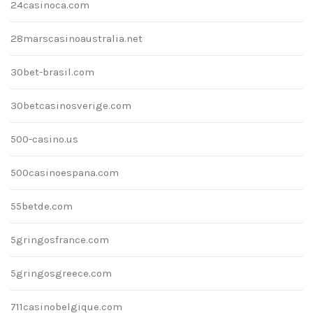
24casinoca.com
28marscasinoaustralia.net
30bet-brasil.com
30betcasinosverige.com
500-casino.us
500casinoespana.com
55betde.com
5gringosfrance.com
5gringosgreece.com
711casinobelgique.com