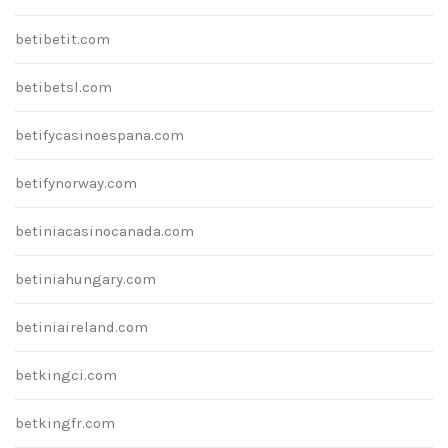
betibetit.com
betibetsl.com
betifycasinoespana.com
betifynorway.com
betiniacasinocanada.com
betiniahungary.com
betiniaireland.com
betkingci.com
betkingfr.com