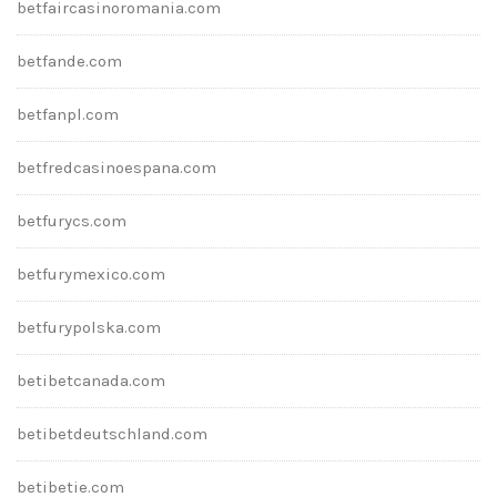
betfaircasinoromania.com
betfande.com
betfanpl.com
betfredcasinoespana.com
betfurycs.com
betfurymexico.com
betfurypolska.com
betibetcanada.com
betibetdeutschland.com
betibetie.com