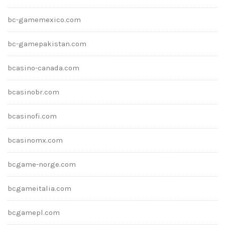
bc-gamemexico.com
bc-gamepakistan.com
bcasino-canada.com
bcasinobr.com
bcasinofi.com
bcasinomx.com
bcgame-norge.com
bcgameitalia.com
bcgamepl.com