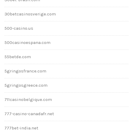
30betcasinosverige.com
500-casino.us
500casinoespana.com
55betde.com
5gringosfrance.com
5gringosgreece.com
711casinobelgique.com
777-casino-canadafr.net
777bet-india.net