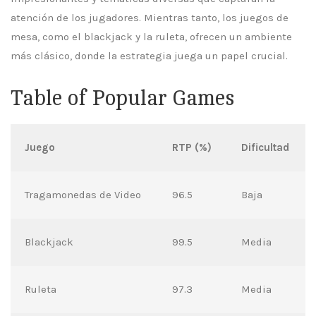
atención de los jugadores. Mientras tanto, los juegos de
mesa, como el blackjack y la ruleta, ofrecen un ambiente
más clásico, donde la estrategia juega un papel crucial.
Table of Popular Games
Juego
RTP (%)
Dificultad
Tragamonedas de Video
96.5
Baja
Blackjack
99.5
Media
Ruleta
97.3
Media