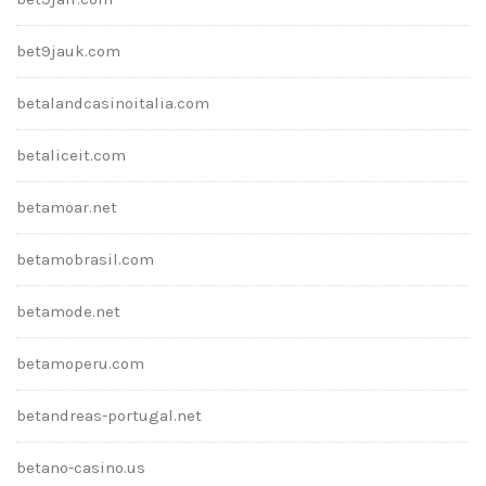
bet9jauk.com
betalandcasinoitalia.com
betaliceit.com
betamoar.net
betamobrasil.com
betamode.net
betamoperu.com
betandreas-portugal.net
betano-casino.us