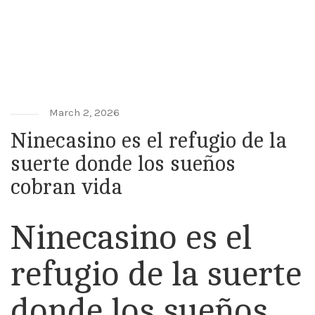
Ninecasino es el refugio de la suerte
donde los sueños cobran vida
March 2, 2026
Ninecasino es el refugio de la
suerte donde los sueños
cobran vida
Ninecasino es el
refugio de la suerte
donde los sueños