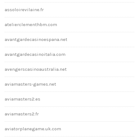
assoloirevilaine.fr
atelierclementhbm.com
avantgardecasinoespana.net
avantgardecasinoitalia.com
avengerscasinoaustralia.net
aviamasters-games.net
aviamasters2.es
aviamasters2.fr
aviatorplanegame.uk.com