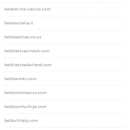
betano-mx-casino.com
betanoitalia.it
betbeastcasino.us
betblastcasinouk.com
betblastnederland.com
betboomkz.com
betboommexico.com
betboomturkiye.com
betbullitaly.com