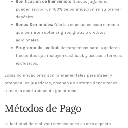
Bonificación de Bienvenida:
Nuevos jugadores
pueden recibir un 100% de bonificación en su primer
depósito.
Bonos Semanales:
Ofertas especiales cada semana
que permiten obtener giros gratis o créditos
adicionales.
Programa de Lealtad:
Recompensas para jugadores
frecuentes que incluyen cashback y acceso a torneos
exclusivos.
Estas bonificaciones son fundamentales para atraer y
retener a los jugadores, creando un entorno donde todos
tienen la oportunidad de ganar más.
Métodos de Pago
La facilidad de realizar transacciones es otro aspecto