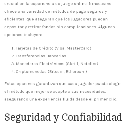
crucial en la experiencia de juego online. Ninecasino
ofrece una variedad de métodos de pago seguros y
eficientes, que aseguran que los jugadores puedan
depositar y retirar fondos sin complicaciones. Algunas
opciones incluyen:
Tarjetas de Crédito (Visa, MasterCard)
Transferencias Bancarias
Monederos Electrónicos (Skrill, Neteller)
Criptomonedas (Bitcoin, Ethereum)
Estas opciones garantizan que cada jugador pueda elegir
el método que mejor se adapte a sus necesidades,
asegurando una experiencia fluida desde el primer clic.
Seguridad y Confiabilidad