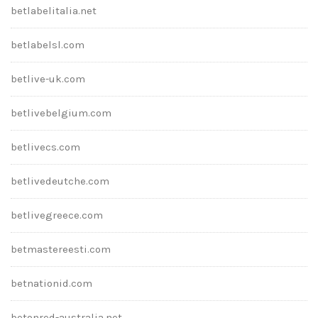
betlabelitalia.net
betlabelsl.com
betlive-uk.com
betlivebelgium.com
betlivecs.com
betlivedeutche.com
betlivegreece.com
betmastereesti.com
betnationid.com
betonred-australia.net