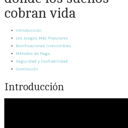
cobran vida
Introducción
Los Juegos Más Populares
Bonificaciones Irresistibles
Métodos de Pago
Seguridad y Confiabilidad
Conclusión
Introducción