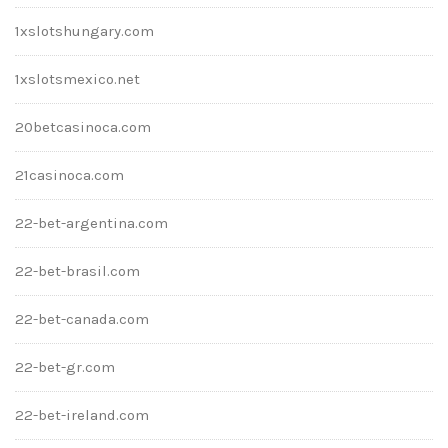
1xslotshungary.com
1xslotsmexico.net
20betcasinoca.com
21casinoca.com
22-bet-argentina.com
22-bet-brasil.com
22-bet-canada.com
22-bet-gr.com
22-bet-ireland.com