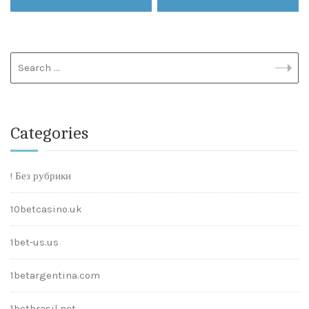
Categories
! Без рубрики
10betcasino.uk
1bet-us.us
1betargentina.com
1betbrasil.net