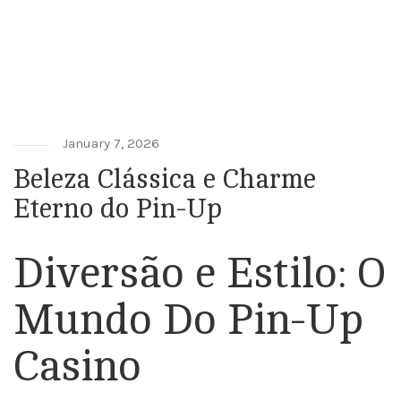
Beleza Clássica e Charme Eterno do
Pin-Up
January 7, 2026
Beleza Clássica e Charme
Eterno do Pin-Up
Diversão e Estilo: O
Mundo Do Pin-Up
Casino