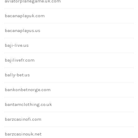
aviatorplanegame.uk.com
bacanaplayuk.com
bacanaplayus.us
baji-live.us
bajilivefr.com
bally-bet.us
bankonbetnorge.com
bantamclothing.co.uk
barzcasinofi.com
barzcasinouk.net