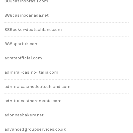
888casinobrasil.com
888casinocanada.net
888poker-deutschland.com
888sportuk.com
acrataofficial.com
admiral-casino-italia.com
admiralcasinodeutschland.com
admiralcasinoromania.com
adonnasbakery.net
advancedgroupservices.co.uk