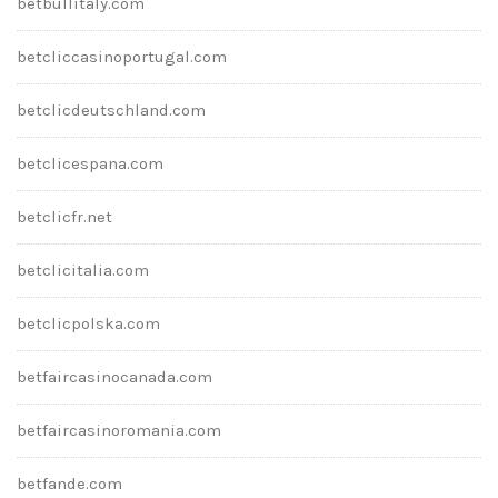
betbullitaly.com
betcliccasinoportugal.com
betclicdeutschland.com
betclicespana.com
betclicfr.net
betclicitalia.com
betclicpolska.com
betfaircasinocanada.com
betfaircasinoromania.com
betfande.com