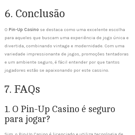
6. Conclusão
O
Pin-Up Casino
se destaca como uma excelente escolha
para aqueles que buscam uma experiência de jogo única e
divertida, combinando vintage e modernidade. Com uma
variedade impressionante de jogos, promoções tentadoras
e um ambiente seguro, é fácil entender por que tantos
jogadores estão se apaixonando por este cassino.
7. FAQs
1. O Pin-Up Casino é seguro
para jogar?
Sim, o Pin-Up Casino é licenciado e utiliza tecnologia de