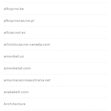
afkspins.be
afkspinscasino.pl
alfcasino1.es
allslotscasino-canada.com
amonbet.us
amonbetat.com
amunracasinoaustralia.net
aradabet1.com
Architecture