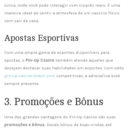
única, onde você pode interagir com crupiês reais. É uma
maneira ideal de sentir a atmosfera de um cassino físico
sem sair de casa.
Apostas Esportivas
Com uma ampla gama de esportes disponíveis para
apostas, o
Pin-Up Casino
também atende àqueles que
desejam destacar suas habilidades em esportes. Com odds
pin-up-casino-brasil.com
competitivas, a adrenalina está
sempre presente.
3. Promoções e Bônus
Uma das grandes vantagens do Pin-Up Casino são suas
promoções e bônus
. Desde bônus de boas-vindas até