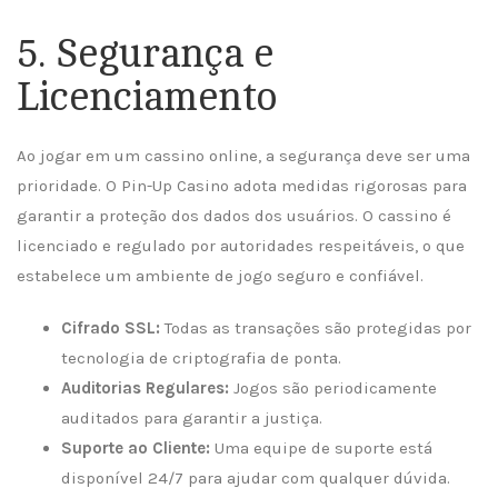
5. Segurança e
Licenciamento
Ao jogar em um cassino online, a segurança deve ser uma
prioridade. O Pin-Up Casino adota medidas rigorosas para
garantir a proteção dos dados dos usuários. O cassino é
licenciado e regulado por autoridades respeitáveis, o que
estabelece um ambiente de jogo seguro e confiável.
Cifrado SSL:
Todas as transações são protegidas por
tecnologia de criptografia de ponta.
Auditorias Regulares:
Jogos são periodicamente
auditados para garantir a justiça.
Suporte ao Cliente:
Uma equipe de suporte está
disponível 24/7 para ajudar com qualquer dúvida.