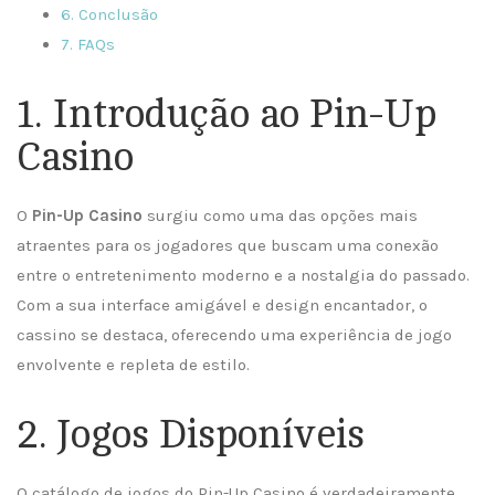
6. Conclusão
7. FAQs
1. Introdução ao Pin-Up
Casino
O
Pin-Up Casino
surgiu como uma das opções mais
atraentes para os jogadores que buscam uma conexão
entre o entretenimento moderno e a nostalgia do passado.
Com a sua interface amigável e design encantador, o
cassino se destaca, oferecendo uma experiência de jogo
envolvente e repleta de estilo.
2. Jogos Disponíveis
O catálogo de jogos do Pin-Up Casino é verdadeiramente