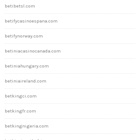
betibetsl.com
betifycasinoespana.com
betifynorway.com
betiniacasinocanada.com
betiniahungary.com
betiniaireland.com
betkingci.com
betkingfr.com
betkingnigeria.com