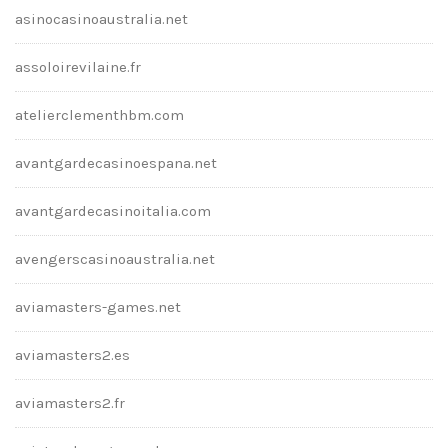
asinocasinoaustralia.net
assoloirevilaine.fr
atelierclementhbm.com
avantgardecasinoespana.net
avantgardecasinoitalia.com
avengerscasinoaustralia.net
aviamasters-games.net
aviamasters2.es
aviamasters2.fr