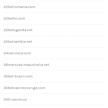
22betromania.com
22bettn.com
22betuganda.net
22betzambia.net
24casinoca.com
28marscasinoaustralia.net
30bet-brasil.com
30betcasinosverige.com
500-casino.us