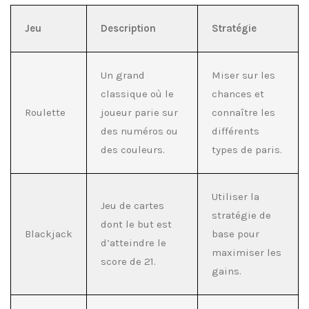
Jeu
Description
Stratégie
Un grand
Miser sur les
classique où le
chances et
Roulette
joueur parie sur
connaître les
des numéros ou
différents
des couleurs.
types de paris.
Utiliser la
Jeu de cartes
stratégie de
dont le but est
Blackjack
base pour
d’atteindre le
maximiser les
score de 21.
gains.