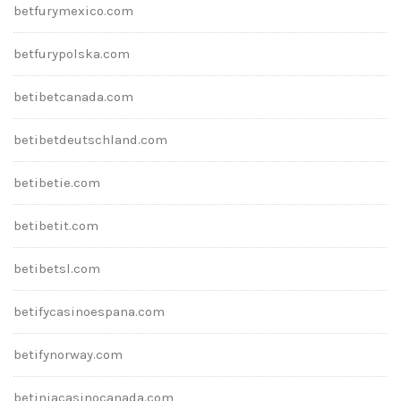
betfurymexico.com
betfurypolska.com
betibetcanada.com
betibetdeutschland.com
betibetie.com
betibetit.com
betibetsl.com
betifycasinoespana.com
betifynorway.com
betiniacasinocanada.com