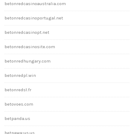
betonredcasinoaustralia.com
betonredcasinoportugal.net
betonredcasinopt.net
betonredcasinosite.com
betonredhungary.com
betonredpl.win
betonreds1.fr
betovoes.com
betpanda.us
betpawa-us.us