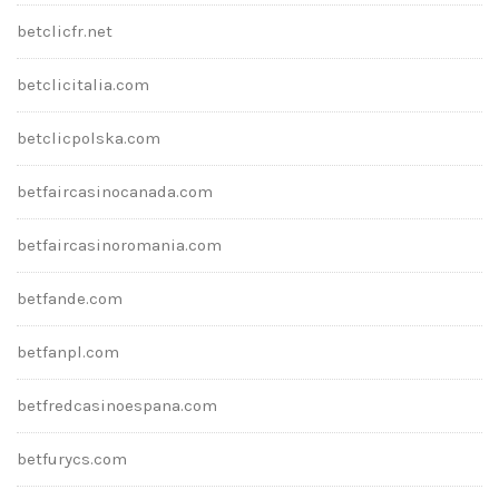
betclicfr.net
betclicitalia.com
betclicpolska.com
betfaircasinocanada.com
betfaircasinoromania.com
betfande.com
betfanpl.com
betfredcasinoespana.com
betfurycs.com