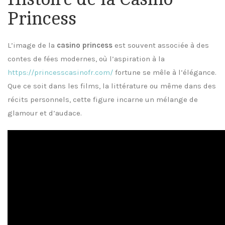
Princess
L’image de la
casino princess
est souvent associée à des
contes de fées modernes, où l’aspiration à la
https://princesscasinofr.com/
fortune se mêle à l’élégance.
Que ce soit dans les films, la littérature ou même dans des
récits personnels, cette figure incarne un mélange de
glamour et d’audace.