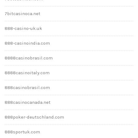
7bitcasinoca.net
888-casino-uk.uk
888-casinoindia.com
8888casinobrasil.com
8888casinoitaly.com
888casinobrasil.com
888casinocanada.net
888poker-deutschland.com
888sportuk.com