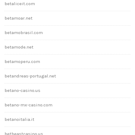
betaliceit.com
betamoar.net
betamobrasil.com
betamode.net
betamoperu.com
betandreas-portugal.net
betano-casino.us
betano-mx-casino.com
betanoitalia.it
betbeastcasino.us