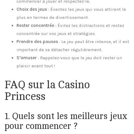
commencer à jouer et respectez-le.
Choix des jeux
: Éventez les jeux qui vous attirent le
plus en termes de divertissement.
Rester concentrée
: Évitez les distractions et restez
concentrée sur vos jeux et stratégies.
Prendre des pauses
: Le jeu peut être intense, et il est
important de se détacher régulièrement.
S’amuser
: Rappelez-vous que le jeu doit rester un
plaisir avant tout !
FAQ sur la Casino
Princess
1. Quels sont les meilleurs jeux
pour commencer ?