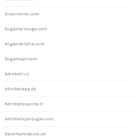
bcasinomx.com
bcgame-norge.com
bcgameitalia.com
bcgamepl.com
bdmbet1.cz
bdmbetapp.de
bdmbetscasino.it
bdmbetsportugal.com
beckhamcasino.uk