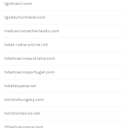
1gobrasil.com
1godeutschland.com
1redcasinonetherlands.com
1xbet-india-online.in3
1xbetcasinoaustralia.com
1xbetcasinoportugal.com
1xbetespana.net
1xslotshungary.com
1xslotsmexico.net
20betcasinoca.com