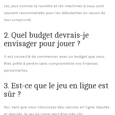
Les jeux comme la roulette et les machines à sous sont
souvent recommandés pour les débutantes en raison de
leur simplicité.
2. Quel budget devrais-je
envisager pour jouer ?
Il est conseillé de commencer avec un budget que vous
êtes prête à perdre sans compromettre vos finances
personnelles.
3. Est-ce que le jeu en ligne est
sûr ?
Oui, tant que vous choisissez des casinos en ligne réputés
et régulés, le jeu en ligne peut être très sûr.