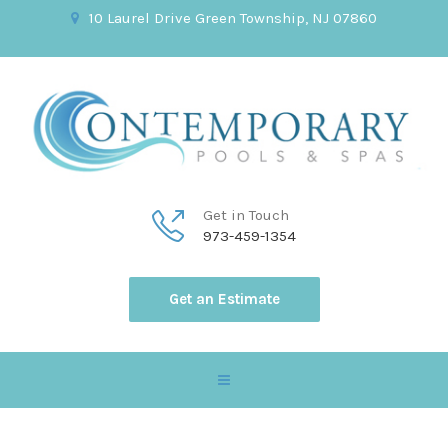
10 Laurel Drive Green Township, NJ 07860
Get in Touch
973-459-1354
Get an Estimate