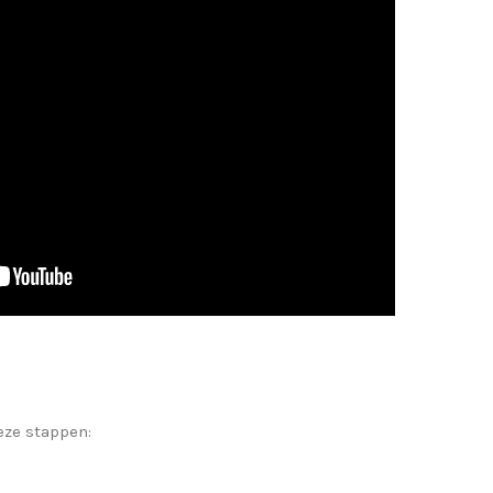
eze stappen: