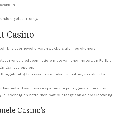
evens in.
eunde cryptocurrency.
t Casino
kelijk is voor zowel ervaren gokkers als nieuwkomers:
tocurrency biedt een hogere mate van anonimiteit, en Rollbit
igingsmaatregelen.
dt regelmatig bonussen en unieke promoties, waardoor het
scheidenheid aan unieke spellen die je nergens anders vindt.
is levendig en betrokken, wat bijdraagt aan de speelervaring.
onele Casino’s