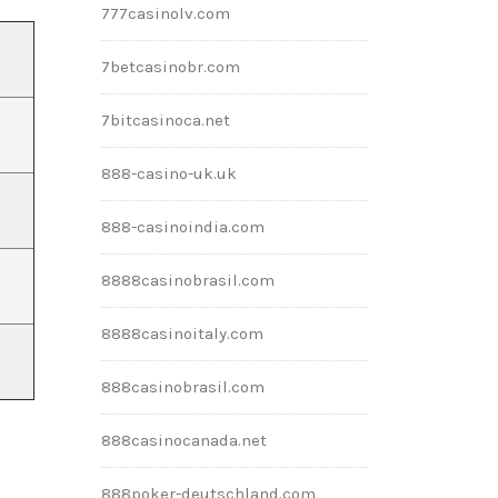
777casinolv.com
7betcasinobr.com
7bitcasinoca.net
888-casino-uk.uk
888-casinoindia.com
8888casinobrasil.com
8888casinoitaly.com
888casinobrasil.com
888casinocanada.net
888poker-deutschland.com