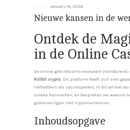
January 19, 2026
Nieuwe kansen in de wer
Ontdek de Magi
in de Online C
De online gokindustrie evolueert voortdurend,
Rollbit crypto
. Dit platform heeft zich snel ge
liefhebbers als casinospelers. In dit artikel 
unieke kenmerken, en bespreken we waarom het 
gokervaringen met cryptocurrencies.
Inhoudsopgave