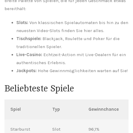
breite Palette von Spielen, die für jeden Geschmack etwas
bereithält:
Slots:
Von klassischen Spielautomaten bis hin zu den
neuesten Video-Slots finden Sie hier alles.
Tischspiele:
Blackjack, Roulette und Poker für die
traditionellen Spieler.
Live-Casino:
Echtzeit-Action mit Live-Dealern für ein
authentisches Erlebnis.
Jackpots:
Hohe Gewinnmöglichkeiten warten auf Sie!
Beliebteste Spiele
Spiel
Typ
Gewinnchance
Starburst
Slot
96,1%