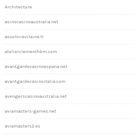
Architecture
asinocasinoaustralia.net
assoloirevilaine.fr
atelierclementhbm.com
avantgardecasinoespana.net
avantgardecasinoitalia.com
avengerscasinoaustralia.net
aviamasters-games.net
aviamasters2.es