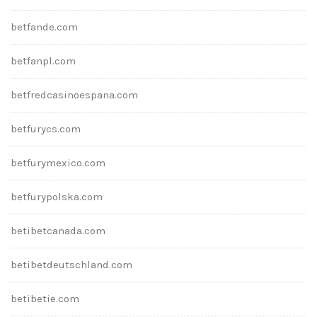
betfande.com
betfanpl.com
betfredcasinoespana.com
betfurycs.com
betfurymexico.com
betfurypolska.com
betibetcanada.com
betibetdeutschland.com
betibetie.com