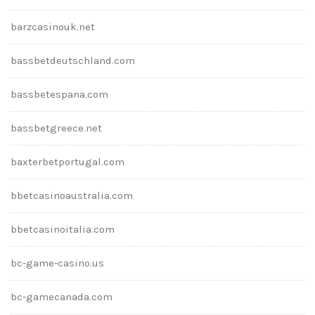
barzcasinouk.net
bassbetdeutschland.com
bassbetespana.com
bassbetgreece.net
baxterbetportugal.com
bbetcasinoaustralia.com
bbetcasinoitalia.com
bc-game-casino.us
bc-gamecanada.com