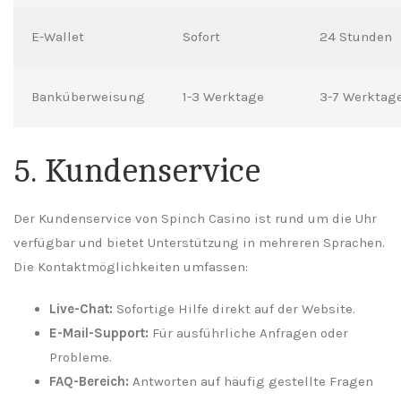
E-Wallet
Sofort
24 Stunden
Banküberweisung
1-3 Werktage
3-7 Werktag
5. Kundenservice
Der Kundenservice von Spinch Casino ist rund um die Uhr
verfügbar und bietet Unterstützung in mehreren Sprachen.
Die Kontaktmöglichkeiten umfassen:
Live-Chat:
Sofortige Hilfe direkt auf der Website.
E-Mail-Support:
Für ausführliche Anfragen oder
Probleme.
FAQ-Bereich:
Antworten auf häufig gestellte Fragen