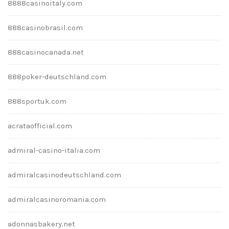
8888casinoitaly.com
888casinobrasil.com
888casinocanada.net
888poker-deutschland.com
888sportuk.com
acrataofficial.com
admiral-casino-italia.com
admiralcasinodeutschland.com
admiralcasinoromania.com
adonnasbakery.net