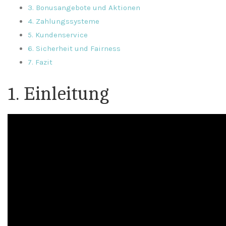
3. Bonusangebote und Aktionen
4. Zahlungssysteme
5. Kundenservice
6. Sicherheit und Fairness
7. Fazit
1. Einleitung