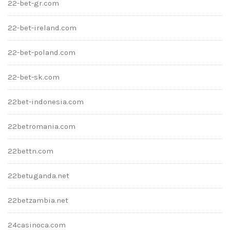
22-bet-gr.com
22-bet-ireland.com
22-bet-poland.com
22-bet-sk.com
22bet-indonesia.com
22betromania.com
22bettn.com
22betuganda.net
22betzambia.net
24casinoca.com