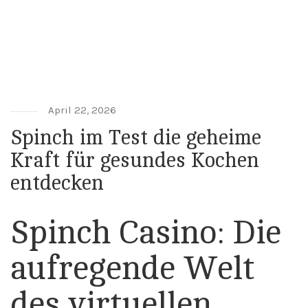
Spinch im Test die geheime Kraft für
gesundes Kochen entdecken
April 22, 2026
Spinch im Test die geheime
Kraft für gesundes Kochen
entdecken
Spinch Casino: Die
aufregende Welt
des virtuellen