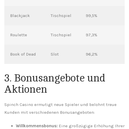
Blackjack
Tischspiel
99,5%
Roulette
Tischspiel
97,3%
Book of Dead
Slot
96,2%
3. Bonusangebote und
Aktionen
Spinch Casino ermutigt neue Spieler und belohnt treue
Kunden mit verschiedenen Bonusangeboten:
Willkommensbonus:
Eine großzügige Erhöhung Ihrer