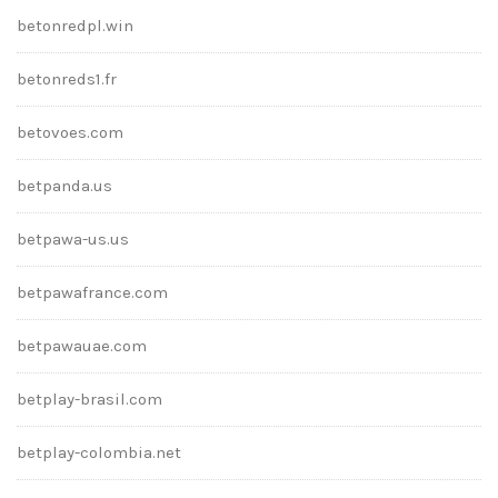
betonredpl.win
betonreds1.fr
betovoes.com
betpanda.us
betpawa-us.us
betpawafrance.com
betpawauae.com
betplay-brasil.com
betplay-colombia.net