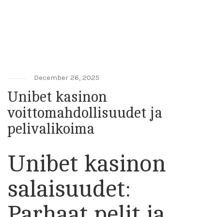
Unibet kasinon voittomahdollisuudet
ja pelivalikoima
December 26, 2025
Unibet kasinon
voittomahdollisuudet ja
pelivalikoima
Unibet kasinon
salaisuudet:
Parhaat pelit ja