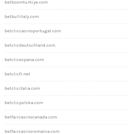
betboomturkiye.com
betbullitaly.com
betcliccasinoportugal.com
betclicdeutschland.com
betclicespana.com
betclicfr.net
betclicitalia.com
betclicpolska.com
betfaircasinocanada.com
betfaircasinoromania.com