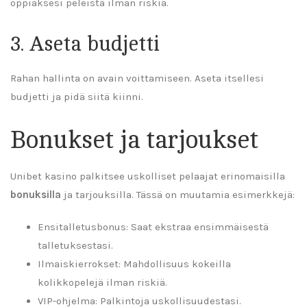
oppiaksesi peleistä ilman riskiä.
3. Aseta budjetti
Rahan hallinta on avain voittamiseen. Aseta itsellesi
budjetti ja pidä siitä kiinni.
Bonukset ja tarjoukset
Unibet kasino palkitsee uskolliset pelaajat erinomaisilla
bonuksilla
ja tarjouksilla. Tässä on muutamia esimerkkejä:
Ensitalletusbonus: Saat ekstraa ensimmäisestä
talletuksestasi.
Ilmaiskierrokset: Mahdollisuus kokeilla
kolikkopelejä ilman riskiä.
VIP-ohjelma: Palkintoja uskollisuudestasi.