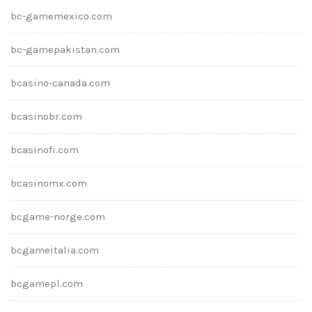
bc-gamemexico.com
bc-gamepakistan.com
bcasino-canada.com
bcasinobr.com
bcasinofi.com
bcasinomx.com
bcgame-norge.com
bcgameitalia.com
bcgamepl.com