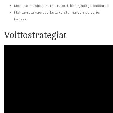
Monista peleistä, kuten ruletti, blackjack ja baccarat.
Mahtavista vuorovaikutuksista muiden pelaajien
kanssa.
Voittostrategiat