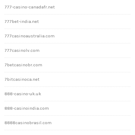
777-casino-canadafr.net
777bet-india.net
777casinoaustralia.com
777casinolv.com
7betcasinobr.com
7bitcasinoca.net
888-casino-uk.uk
888-casinoindia.com
8888casinobrasil.com