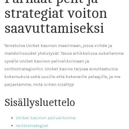
strategiat voiton
saavuttamiseksi
Tervetuloa Unibet kasinon maailmaan, jossa viihde ja
mahdollisuudet yhdistyvät. Tässä artikkelissa sukellamme
syvälle Unibet kasinon pelivalikoimaan ja
voittostrategioihin. Unibet kasino tarjoaa ainutlaatuisia
kokemuksia sekä uusille että kokeneille pelaajille, ja me
paljastamme, mitä siihen sisältyy!
Sisällysluettelo
Unibet kasinon pelivalikoima
Voittostrategiat