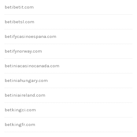
betibetit.com
betibetsl.com
betifycasinoespana.com
betifynorway.com
betiniacasinocanada.com
betiniahungary.com
betiniaireland.com
betkingci.com
betkingfr.com