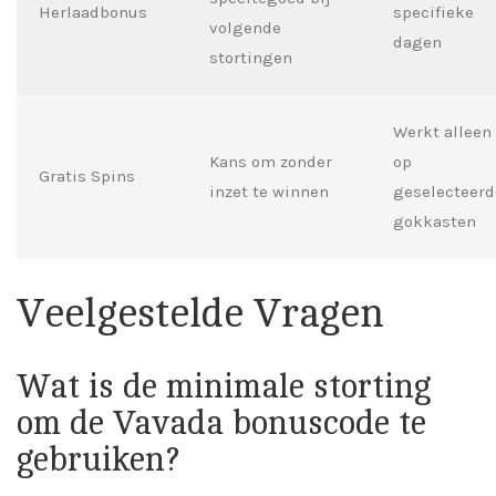
Herlaadbonus
specifieke
volgende
dagen
stortingen
Werkt alleen
Kans om zonder
op
Gratis Spins
inzet te winnen
geselecteerd
gokkasten
Veelgestelde Vragen
Wat is de minimale storting
om de Vavada bonuscode te
gebruiken?