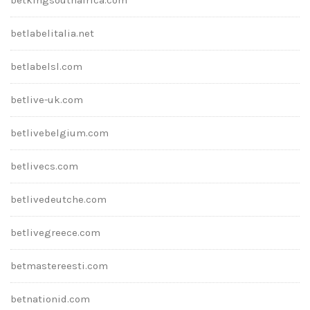
betlabelitalia.net
betlabelsl.com
betlive-uk.com
betlivebelgium.com
betlivecs.com
betlivedeutche.com
betlivegreece.com
betmastereesti.com
betnationid.com