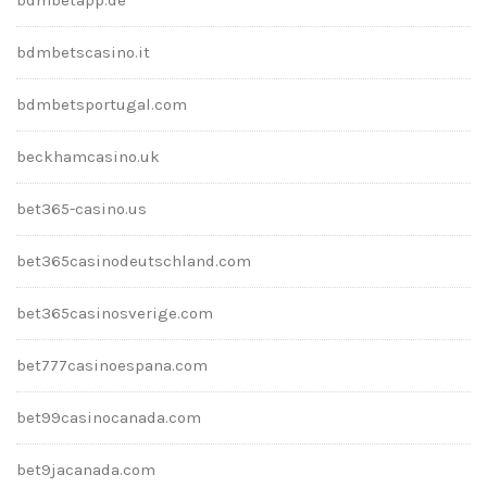
bdmbetscasino.it
bdmbetsportugal.com
beckhamcasino.uk
bet365-casino.us
bet365casinodeutschland.com
bet365casinosverige.com
bet777casinoespana.com
bet99casinocanada.com
bet9jacanada.com