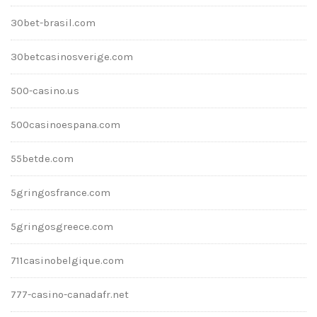
30bet-brasil.com
30betcasinosverige.com
500-casino.us
500casinoespana.com
55betde.com
5gringosfrance.com
5gringosgreece.com
711casinobelgique.com
777-casino-canadafr.net