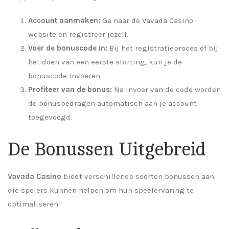
Account aanmaken:
Ga naar de Vavada Casino
website en registreer jezelf.
Voer de bonuscode in:
Bij het registratieproces of bij
het doen van een eerste storting, kun je de
bonuscode invoeren.
Profiteer van de bonus:
Na invoer van de code worden
de bonusbedragen automatisch aan je account
toegevoegd.
De Bonussen Uitgebreid
Vavada Casino
biedt verschillende soorten bonussen aan
die spelers kunnen helpen om hun speelervaring te
optimaliseren: