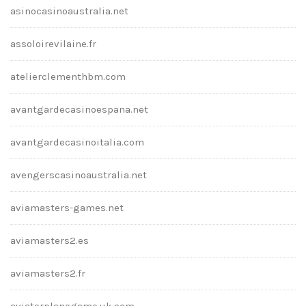
asinocasinoaustralia.net
assoloirevilaine.fr
atelierclementhbm.com
avantgardecasinoespana.net
avantgardecasinoitalia.com
avengerscasinoaustralia.net
aviamasters-games.net
aviamasters2.es
aviamasters2.fr
aviatorplanegame.uk.com