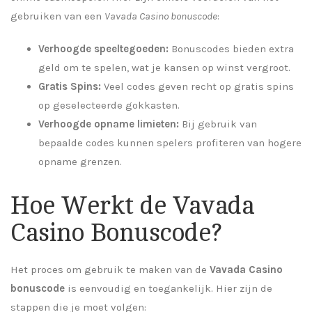
gebruiken van een
Vavada Casino bonuscode
:
Verhoogde speeltegoeden:
Bonuscodes bieden extra
geld om te spelen, wat je kansen op winst vergroot.
Gratis Spins:
Veel codes geven recht op gratis spins
op geselecteerde gokkasten.
Verhoogde opname limieten:
Bij gebruik van
bepaalde codes kunnen spelers profiteren van hogere
opname grenzen.
Hoe Werkt de Vavada
Casino Bonuscode?
Het proces om gebruik te maken van de
Vavada Casino
bonuscode
is eenvoudig en toegankelijk. Hier zijn de
stappen die je moet volgen: