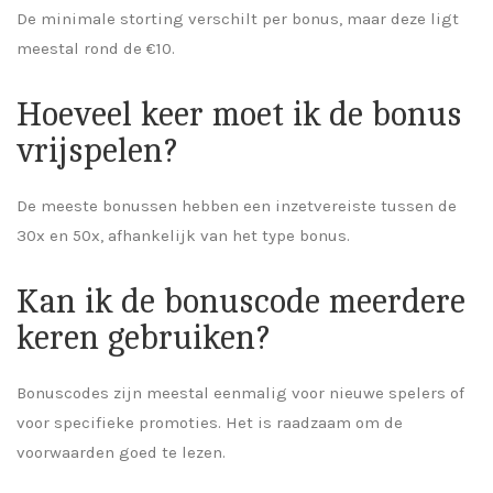
De minimale storting verschilt per bonus, maar deze ligt
meestal rond de €10.
Hoeveel keer moet ik de bonus
vrijspelen?
De meeste bonussen hebben een inzetvereiste tussen de
30x en 50x, afhankelijk van het type bonus.
Kan ik de bonuscode meerdere
keren gebruiken?
Bonuscodes zijn meestal eenmalig voor nieuwe spelers of
voor specifieke promoties. Het is raadzaam om de
voorwaarden goed te lezen.