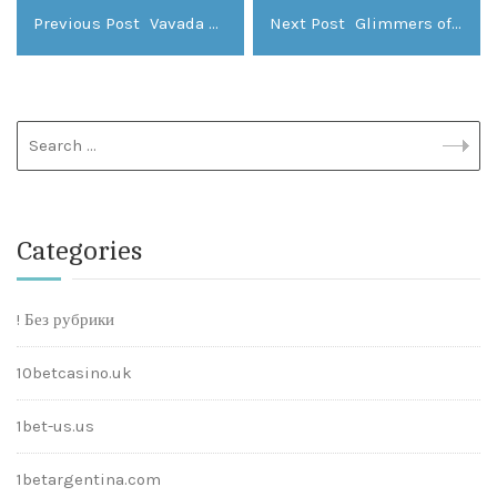
Previous Post
Vavada cashback fordeler som gir deg mer enn du tror
Next Post
Glimmers of Fortune at Holland Casino Utrecht
Categories
! Без рубрики
10betcasino.uk
1bet-us.us
1betargentina.com