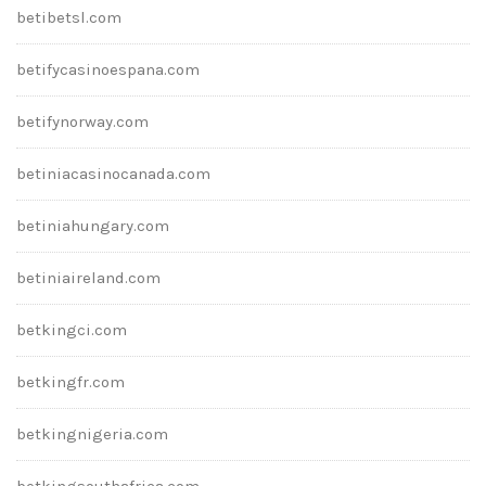
betibetsl.com
betifycasinoespana.com
betifynorway.com
betiniacasinocanada.com
betiniahungary.com
betiniaireland.com
betkingci.com
betkingfr.com
betkingnigeria.com
betkingsouthafrica.com