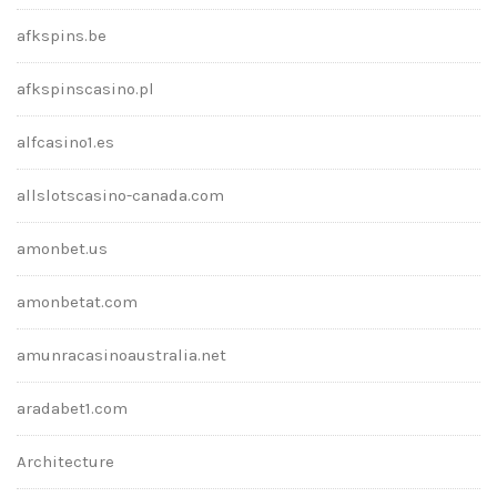
afkspins.be
afkspinscasino.pl
alfcasino1.es
allslotscasino-canada.com
amonbet.us
amonbetat.com
amunracasinoaustralia.net
aradabet1.com
Architecture