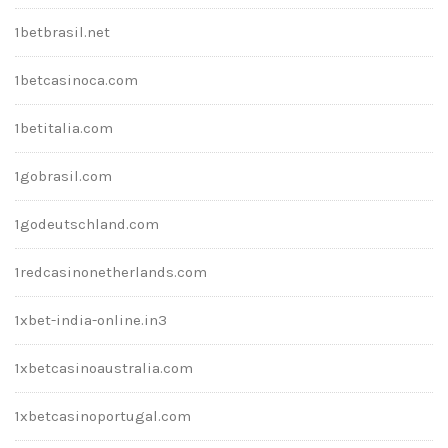
1betbrasil.net
1betcasinoca.com
1betitalia.com
1gobrasil.com
1godeutschland.com
1redcasinonetherlands.com
1xbet-india-online.in3
1xbetcasinoaustralia.com
1xbetcasinoportugal.com