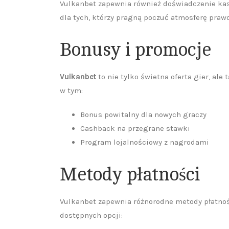
Vulkanbet zapewnia również doświadczenie kas
dla tych, którzy pragną poczuć atmosferę pra
Bonusy i promocje
Vulkanbet
to nie tylko świetna oferta gier, al
w tym:
Bonus powitalny dla nowych graczy
Cashback na przegrane stawki
Program lojalnościowy z nagrodami
Metody płatności
Vulkanbet zapewnia różnorodne metody płatnośc
dostępnych opcji: