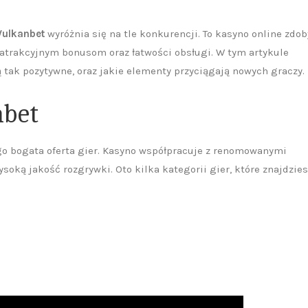
Vulkanbet
wyróżnia się na tle konkurencji. To kasyno online zdo
, atrakcyjnym bonusom oraz łatwości obsługi. W tym artykule
 tak pozytywne, oraz jakie elementy przyciągają nowych graczy.
nbet
go bogata oferta gier. Kasyno współpracuje z renomowanymi
ką jakość rozgrywki. Oto kilka kategorii gier, które znajdzie