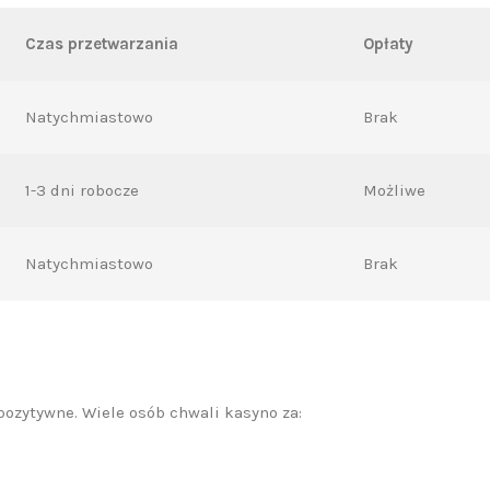
Czas przetwarzania
Opłaty
Natychmiastowo
Brak
1-3 dni robocze
Możliwe
Natychmiastowo
Brak
pozytywne. Wiele osób chwali kasyno za: