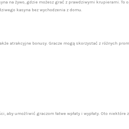
yna na żywo, gdzie możesz grać z prawdziwymi krupierami. To o
wdziwego kasyna bez wychodzenia z domu.
e także atrakcyjne bonusy. Gracze mogą skorzystać z różnych prom
i, aby umożliwić graczom łatwe wpłaty i wypłaty. Oto niektóre z