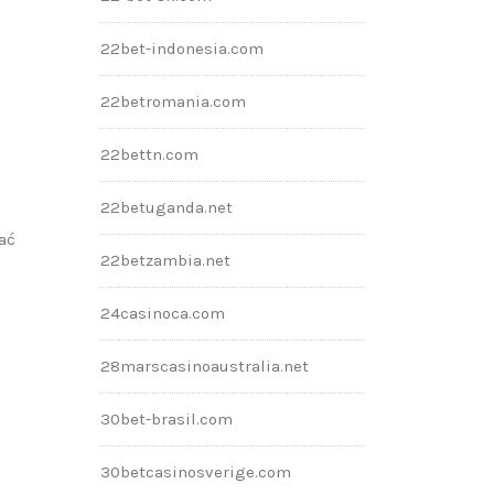
22bet-indonesia.com
22betromania.com
22bettn.com
22betuganda.net
ać
22betzambia.net
24casinoca.com
28marscasinoaustralia.net
30bet-brasil.com
30betcasinosverige.com