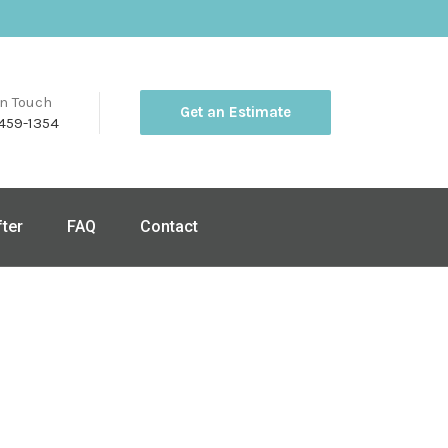
in Touch
Get an Estimate
459-1354
fter
FAQ
Contact
anej i emocji