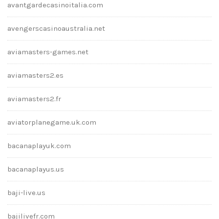
avantgardecasinoitalia.com
avengerscasinoaustralia.net
aviamasters-games.net
aviamasters2.es
aviamasters2.fr
aviatorplanegame.uk.com
bacanaplayuk.com
bacanaplayus.us
baji-live.us
bajilivefr.com