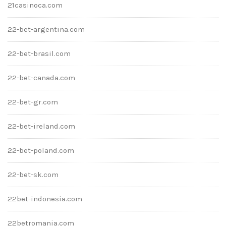
21casinoca.com
22-bet-argentina.com
22-bet-brasil.com
22-bet-canada.com
22-bet-gr.com
22-bet-ireland.com
22-bet-poland.com
22-bet-sk.com
22bet-indonesia.com
22betromania.com