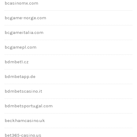
bcasinomx.com
bcgame-norge.com
bcgameitalia.com
bcgamepl.com
bdmbet1.cz
bdmbetapp.de
bdmbetscasino.it
bdmbetsportugal.com
beckhamcasino.uk
bet365-casino.us