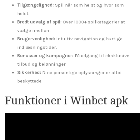
Tilgængelighed:
Spil når som helst og hvor som
helst.
Bredt udvalg af spil:
Over 1000+ spilkategorier at
vælge imellem.
Brugervenlighed:
Intuitiv navigation og hurtige
indlæsningstider.
Bonusser og kampagner:
Få adgang til eksklusive
tilbud og belønninger.
Sikkerhed:
Dine personlige oplysninger er altid
beskyttede.
Funktioner i Winbet apk