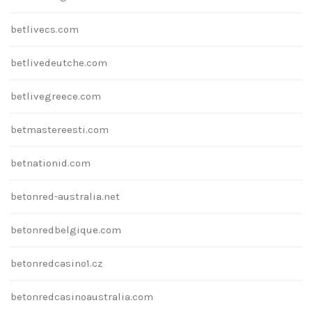
betlivecs.com
betlivedeutche.com
betlivegreece.com
betmastereesti.com
betnationid.com
betonred-australia.net
betonredbelgique.com
betonredcasino1.cz
betonredcasinoaustralia.com