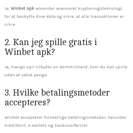
Ja,
Winbet apk
anvender avanceret krypteringsteknologi
for at beskytte dine data og sikre, at alle transaktioner er
sikre.
2. Kan jeg spille gratis i
Winbet apk?
Ja, mange spil tilbyder en demotilstand, hvor du kan spille
uden at satse penge.
3. Hvilke betalingsmetoder
accepteres?
Winbet accepterer forskellige betalingsmetoder, herunder
kreditkort, e-wallets og bankoverførsler.