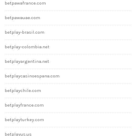
betpawafrance.com
betpawauae.com
betplay-brasil.com
betplay-colombia.net
betplayargentina.net
betplaycasinoespana.com
betplaychile.com
betplayfrance.com
betplayturkey.com
betplayus.us