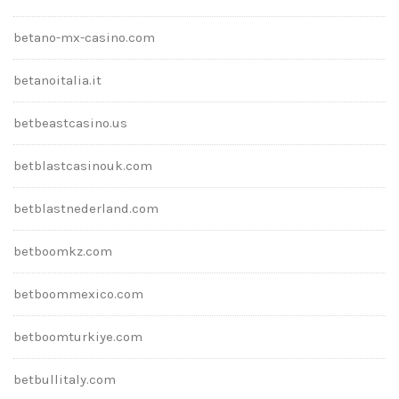
betano-mx-casino.com
betanoitalia.it
betbeastcasino.us
betblastcasinouk.com
betblastnederland.com
betboomkz.com
betboommexico.com
betboomturkiye.com
betbullitaly.com