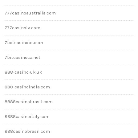
777casinoaustralia.com
777casinolv.com
7betcasinobr.com
7bitcasinoca.net
888-casino-uk.uk
888-casinoindia.com
8888casinobrasil.com
8888casinoitaly.com
888casinobrasil.com