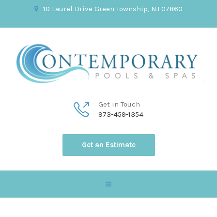
10 Laurel Drive Green Township, NJ 07860
Get in Touch
973-459-1354
Get an Estimate