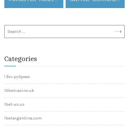
Categories
! Без рубрики
10betcasino.uk
1bet-us.us
1betargentina.com