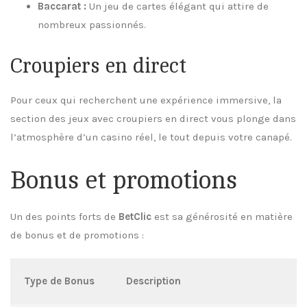
Baccarat :
Un jeu de cartes élégant qui attire de
nombreux passionnés.
Croupiers en direct
Pour ceux qui recherchent une expérience immersive, la
section des jeux avec croupiers en direct vous plonge dans
l’atmosphère d’un casino réel, le tout depuis votre canapé.
Bonus et promotions
Un des points forts de
BetClic
est sa générosité en matière
de bonus et de promotions :
Type de Bonus
Description