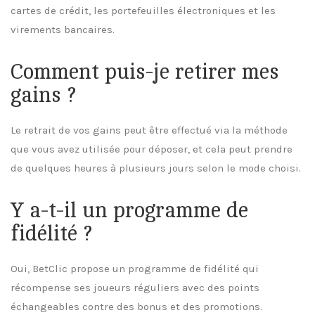
cartes de crédit, les portefeuilles électroniques et les
virements bancaires.
Comment puis-je retirer mes
gains ?
Le retrait de vos gains peut être effectué via la méthode
que vous avez utilisée pour déposer, et cela peut prendre
de quelques heures à plusieurs jours selon le mode choisi.
Y a-t-il un programme de
fidélité ?
Oui, BetClic propose un programme de fidélité qui
récompense ses joueurs réguliers avec des points
échangeables contre des bonus et des promotions.