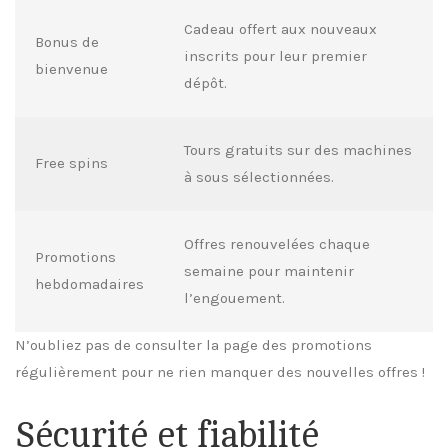
Cadeau offert aux nouveaux
Bonus de
inscrits pour leur premier
bienvenue
dépôt.
Tours gratuits sur des machines
Free spins
à sous sélectionnées.
Offres renouvelées chaque
Promotions
semaine pour maintenir
hebdomadaires
l’engouement.
N’oubliez pas de consulter la page des promotions
régulièrement pour ne rien manquer des nouvelles offres !
Sécurité et fiabilité