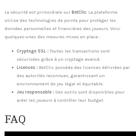
La sécurité est primordiale sur
BetClic
. La plateforme
utilise des technologies de pointe pour protéger les
données personnelles et financières des joueurs. Voici
quelques-unes des mesures mises en place :
Cryptage SSL :
Toutes les transactions sont
sécurisées grâce à un cryptage avancé.
Licences :
BetClic possède des licences délivrées par
des autorités reconnues, garantissant un
environnement de jeu légal et équitable.
Jeu responsable :
Des outils sont disponibles pour
aider les joueurs à contrôler leur budget.
FAQ