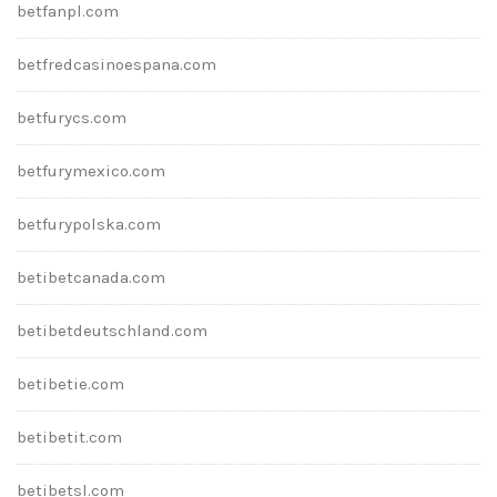
betfanpl.com
betfredcasinoespana.com
betfurycs.com
betfurymexico.com
betfurypolska.com
betibetcanada.com
betibetdeutschland.com
betibetie.com
betibetit.com
betibetsl.com