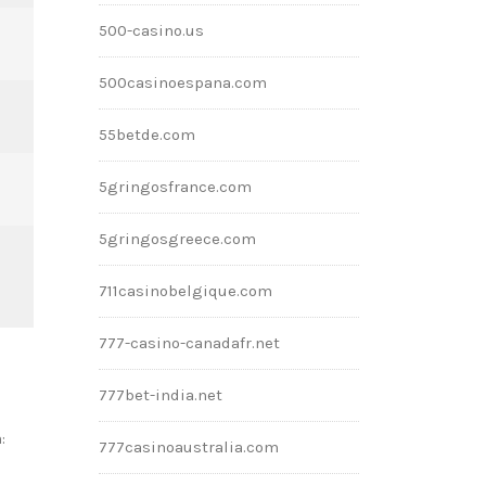
500-casino.us
500casinoespana.com
55betde.com
5gringosfrance.com
5gringosgreece.com
711casinobelgique.com
777-casino-canadafr.net
777bet-india.net
:
777casinoaustralia.com