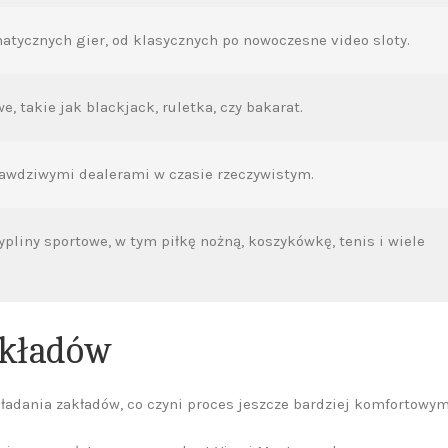
tycznych gier, od klasycznych po nowoczesne video sloty.
, takie jak blackjack, ruletka, czy bakarat.
rawdziwymi dealerami w czasie rzeczywistym.
ypliny sportowe, w tym piłkę nożną, koszykówkę, tenis i wiele
akładów
ładania zakładów, co czyni proces jeszcze bardziej komfortowym