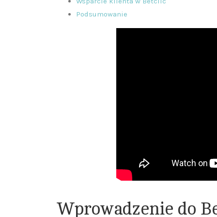
Wsparcie klienta w Betclic
Podsumowanie
Wprowadzenie do Be