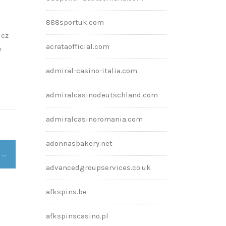
888sportuk.com
ucz
acrataofficial.com
w
admiral-casino-italia.com
admiralcasinodeutschland.com
admiralcasinoromania.com
adonnasbakery.net
c
advancedgroupservices.co.uk
afkspins.be
afkspinscasino.pl