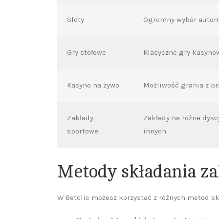
Sloty
Ogromny wybór automa
Gry stołowe
Klasyczne gry kasynowe
Kasyno na żywo
Możliwość grania z p
Zakłady
Zakłady na różne dysc
sportowe
innych.
Metody składania z
W Betclic możesz korzystać z różnych metod sk