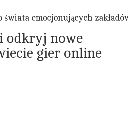
 do świata emocjonujących zakładó
 i odkryj nowe
iecie gier online