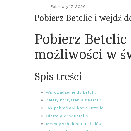
February 17, 2026
Pobierz Betclic i wejdź
Pobierz Betclic
możliwości w św
Spis treści
Wprowadzenie do Betclic
Zalety korzystania z Betclic
Jak pobrać aplikację Betclic
Oferta gier w Betclic
Metody składania zakładów