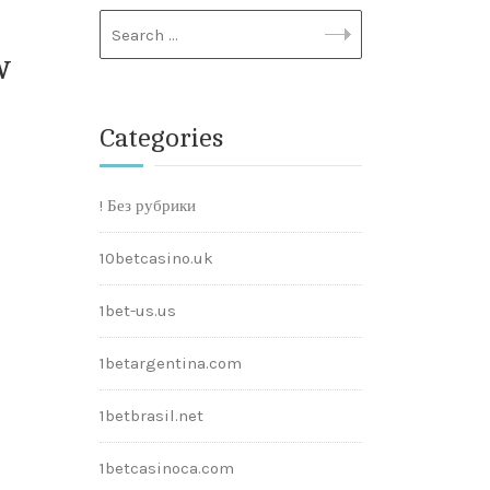
w
Categories
! Без рубрики
10betcasino.uk
1bet-us.us
1betargentina.com
1betbrasil.net
1betcasinoca.com