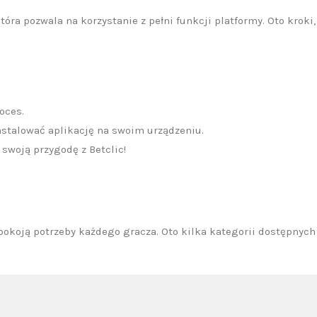
tóra pozwala na korzystanie z pełni funkcji platformy. Oto kroki,
oces.
nstalować aplikację na swoim urządzeniu.
 swoją przygodę z Betclic!
aspokoją potrzeby każdego gracza. Oto kilka kategorii dostępnych