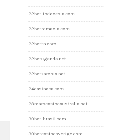
22bet-indonesia.com
22betromania.com
22bettn.com
22betuganda.net
22betzambia.net
24casinoca.com
28marscasinoaustralia.net
30bet-brasil.com
30betcasinosverige.com