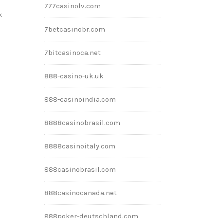
777casinolv.com
k
7betcasinobr.com
7bitcasinoca.net
888-casino-uk.uk
888-casinoindia.com
8888casinobrasil.com
8888casinoitaly.com
888casinobrasil.com
888casinocanada.net
888poker-deutschland.com