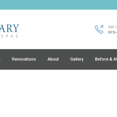
Get 
973-
s
Renovations
About
Gallery
Before & A
 Betsafe Casinolla