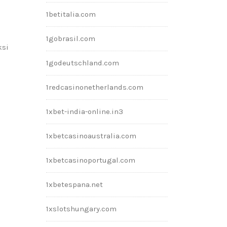
1betitalia.com
1gobrasil.com
ksi
1godeutschland.com
1redcasinonetherlands.com
1xbet-india-online.in3
1xbetcasinoaustralia.com
1xbetcasinoportugal.com
1xbetespana.net
1xslotshungary.com