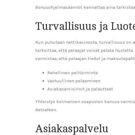
Bonusohjelmasäännöt kannattaa aina tarkistaa, 
Turvallisuus ja Luot
Kun puhutaan nettikasinosta, turvallisuus on 
tarkoittaa, että pelaajat voivat pelata huolett
varmistaa, että pelaajan tiedot ja maksutapaht
Rehellinen pelitoiminta
Vastuullinen pelaaminen
Asiakasarvioinnit ja palautteet
Yhteistyö kolmannen osapuolen kanssa varmista 
Betsafeen.
Asiakaspalvelu