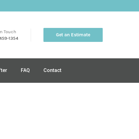
in Touch
Get an Estimate
459-1354
fter
FAQ
Contact