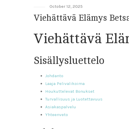
October 12, 2025
Viehättävä Elämys Betsa
Viehättävä Elä
Sisällysluettelo
Johdanto
Laaja Pelivalikoima
Houkuttelevat Bonukset
Turvallisuus ja Luotettavuus
Asiakaspalvelu
Yhteenveto