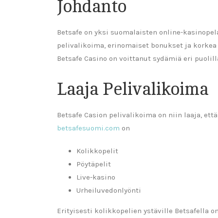
Johdanto
Betsafe on yksi suomalaisten online-kasinopel
pelivalikoima, erinomaiset bonukset ja korkea 
Betsafe Casino on voittanut sydämiä eri puolil
Laaja Pelivalikoima
Betsafe Casion pelivalikoima on niin laaja, että 
betsafesuomi.com
on
Kolikkopelit
Pöytäpelit
Live-kasino
Urheiluvedonlyönti
Erityisesti kolikkopelien ystäville Betsafella on