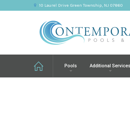
10 Laurel Drive Green Township, NJ 07860
Pools
Additional Service
Viehättävä Elämys