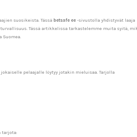
aajien suosikeista. Tässä
betsafe ee
-sivustolla yhdistyvät laaja
turvallisuus. Tässä artikkelissa tarkastelemme muita syitä, mi
la Suomea.
jokaiselle pelaajalle löytyy jotakin mieluisaa. Tarjolla
 tarjota: