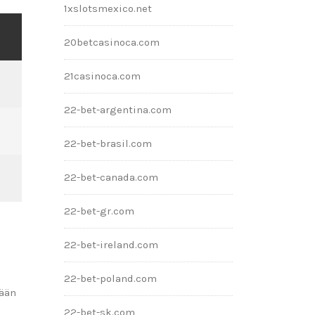
1xslotsmexico.net
20betcasinoca.com
21casinoca.com
22-bet-argentina.com
22-bet-brasil.com
22-bet-canada.com
22-bet-gr.com
22-bet-ireland.com
22-bet-poland.com
lään
22-bet-sk.com