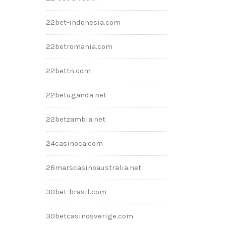
22bet-indonesia.com
22betromania.com
22bettn.com
22betuganda.net
22betzambia.net
24casinoca.com
28marscasinoaustralia.net
30bet-brasil.com
30betcasinosverige.com