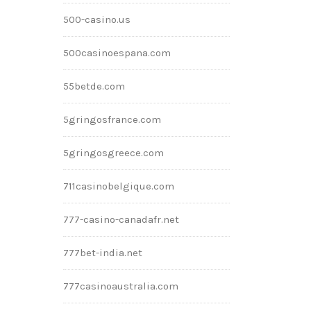
500-casino.us
500casinoespana.com
55betde.com
5gringosfrance.com
5gringosgreece.com
711casinobelgique.com
777-casino-canadafr.net
777bet-india.net
777casinoaustralia.com