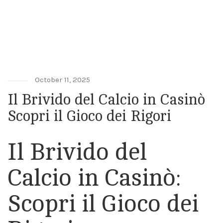
Il Brivido del Calcio in Casinò Scopri il
Gioco dei Rigori
October 11, 2025
Il Brivido del Calcio in Casinò
Scopri il Gioco dei Rigori
Il Brivido del
Calcio in Casinò:
Scopri il Gioco dei