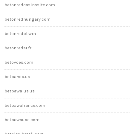
betonredcasinosite.com
betonredhungary.com
betonredpl.win
betonreds1.fr
betovoes.com
betpanda.us
betpawa-us.us
betpawafrance.com
betpawauae.com
betplay-brasil.com