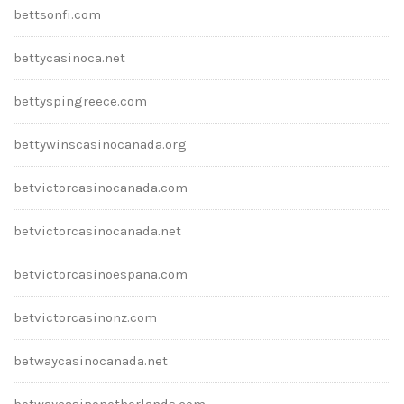
bettsonfi.com
bettycasinoca.net
bettyspingreece.com
bettywinscasinocanada.org
betvictorcasinocanada.com
betvictorcasinocanada.net
betvictorcasinoespana.com
betvictorcasinonz.com
betwaycasinocanada.net
betwaycasinonetherlands.com