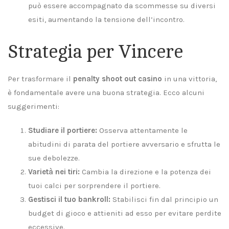
può essere accompagnato da scommesse su diversi
esiti, aumentando la tensione dell’incontro.
Strategia per Vincere
Per trasformare il
penalty shoot out casino
in una vittoria,
è fondamentale avere una buona strategia. Ecco alcuni
suggerimenti:
Studiare il portiere:
Osserva attentamente le
abitudini di parata del portiere avversario e sfrutta le
sue debolezze.
Varietà nei tiri:
Cambia la direzione e la potenza dei
tuoi calci per sorprendere il portiere.
Gestisci il tuo bankroll:
Stabilisci fin dal principio un
budget di gioco e attieniti ad esso per evitare perdite
eccessive.