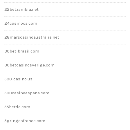
22betzambia.net
24casinoca.com
28marscasinoaustralia.net
30bet-brasil.com
30betcasinosverige.com
500-casino.us
500casinoespana.com
55betde.com
5gringosfrance.com