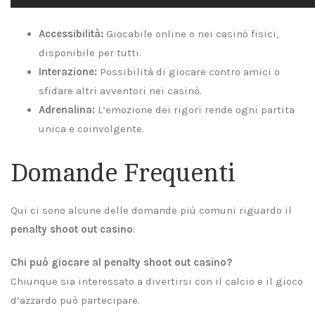
Accessibilità:
Giocabile online o nei casinò fisici,
disponibile per tutti.
Interazione:
Possibilità di giocare contro amici o
sfidare altri avventori nei casinò.
Adrenalina:
L’emozione dei rigori rende ogni partita
unica e coinvolgente.
Domande Frequenti
Qui ci sono alcune delle domande più comuni riguardo il
penalty shoot out casino
:
Chi può giocare al penalty shoot out casino?
Chiunque sia interessato a divertirsi con il calcio e il gioco
d’azzardo può partecipare.