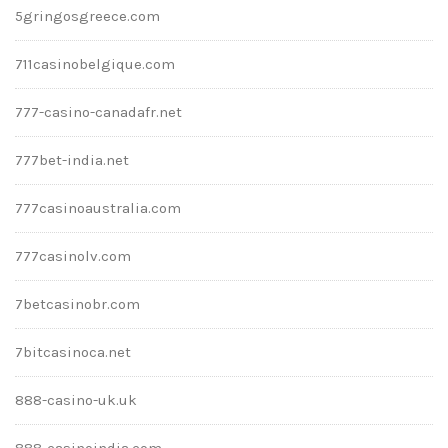
5gringosgreece.com
711casinobelgique.com
777-casino-canadafr.net
777bet-india.net
777casinoaustralia.com
777casinolv.com
7betcasinobr.com
7bitcasinoca.net
888-casino-uk.uk
888-casinoindia.com