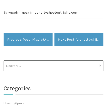
By
wpadminesr
in
penaltyshootoutitalia.com
Previous Post
Magický svet hazardných hier v NV kasíne
Next Post
Viehättävä Elämys Betsafe Casinolla
Categories
! Без рубрики