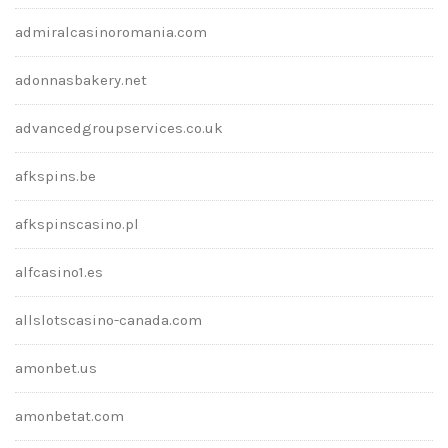
admiralcasinoromania.com
adonnasbakery.net
advancedgroupservices.co.uk
afkspins.be
afkspinscasino.pl
alfcasino1.es
allslotscasino-canada.com
amonbet.us
amonbetat.com