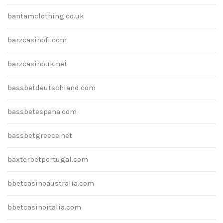
bantamclothing.co.uk
barzcasinofi.com
barzcasinouk.net
bassbetdeutschland.com
bassbetespana.com
bassbetgreece.net
baxterbetportugal.com
bbetcasinoaustralia.com
bbetcasinoitalia.com