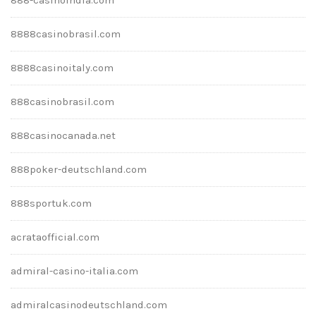
8888casinobrasil.com
8888casinoitaly.com
888casinobrasil.com
888casinocanada.net
888poker-deutschland.com
888sportuk.com
acrataofficial.com
admiral-casino-italia.com
admiralcasinodeutschland.com