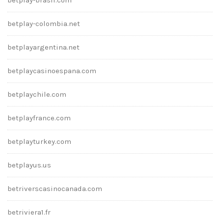
betplay-colombia.net
betplayargentina.net
betplaycasinoespana.com
betplaychile.com
betplayfrance.com
betplayturkey.com
betplayus.us
betriverscasinocanada.com
betriviera1.fr