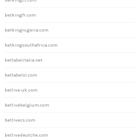
betkingfr.com
betkingnigeria.com
betkingsouthafrica.com
betlabelitalia.net
betlabelsl.com
betlive-uk.com
betlivebelgium.com
betlivecs.com
betlivedeutche.com