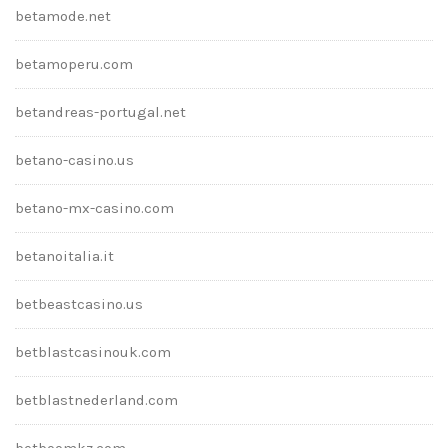
betamode.net
betamoperu.com
betandreas-portugal.net
betano-casino.us
betano-mx-casino.com
betanoitalia.it
betbeastcasino.us
betblastcasinouk.com
betblastnederland.com
betboomkz.com